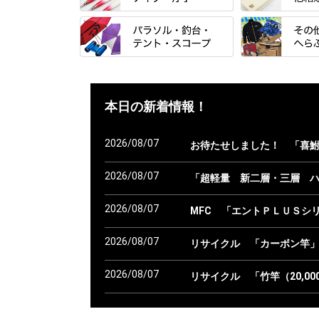
「雅（みやび）
トＰＬＵＳシリ
すべて
すべて
エントラント・
忠相・一志
金鯱 シリーズ
すべて
すべて
スモールクロコ
昴 ・TOMO
浮子箱
パラソル
バック＆ロッド
エクセーヌ・ス
本日の新着情報！
りきや ・ 大祐
浮子立て・浮子
テント
クッション・シ
バッグ・小物ケ
心也・士天・狂鬼
ハリスケース
2026/08/07
お待たせしました！ 「喜
スコープ＆MFC金物類
スノコ・イス・
クッション・シ
伊吹 ・ SATTO
仕掛箱・小物箱
エプロン
2026/08/07
「超軽量 新二層・三層 ハ
釣台 GINKAKUシリーズ
藻刈り・フラシ
KEN∑HI【ケンシ】
ハリスメジャー
保護ケース
2026/08/07
釣台 EXTRA（エクストラ）シリ
カウンター・ス
MFC 「エントＰＬＵＳシ
輝・阿修羅
ーズ
アクリルシリー
衣類・スカート
2026/08/07
リサイクル 「カーボン竿
至道 ・ さみだれ
釣台 王座シリーズ
キャップ
クルージャン・超絶シリーズ
2026/08/07
釣台 釣宝・その他
リサイクル 「竹竿（20,0
偏光サングラス
希粋・mighty（マイティー）
2026/08/07
リサイクル 「竹竿（～19,
小物ケース・保