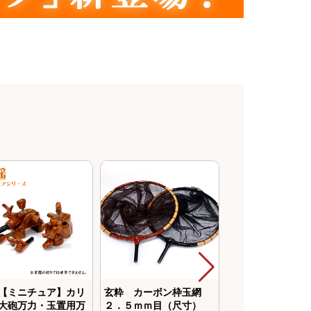
【ミニチュア】カリ
玄粋 カーボン枠玉網
ダイシン 木製 
大砲万力・玉置用万
２．５ｍｍ目（尺寸）
り尺計り