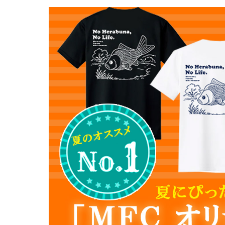
ナイター浮子・その他
2026/08/06
人気の万力がミニチュアサ
おもしろアイデ
シール・ステッ
2026/08/06
【まもるくんシリーズ】の
書籍＆DVD
2026/08/06
シマノ 「朱紋峰 竿掛２
防寒コーナー
2026/08/06
へら浮子 「SATTO Ｆ
2026/08/06
大人気！ 「釣宝 パラソ
2026/08/06
リサイクル 「竹竿」 入
2026/08/05
人気へら浮子 「士天 シ
2026/08/05
当店オリジナル商品 ＭＦ
2026/08/05
「Awazuke DX背もた
2026/08/05
リサイクル 「カーボン竿