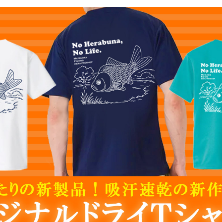
イズで新登場！ 「逍遥【ミニチュア】杜松 大砲万力」含め ４種入
ア商品
カー類
大人気商品！ 「ボンディング ＢＩＧらくらくポーチ まもるくん」
本物・玉ノ柄２本物」 入荷！
シリーズ（羽根タイプ）イエローＧ【浅ダナ両ダンゴ】」含め ５種入荷
ル ホワイト 首折タイプ」 入荷！
荷！
リーズ」 各種豊富に入荷！
Ｃ 「エントラント 竿ケースレインカバー」 各色入荷！
れ付クッション」 入荷！
」 入荷！