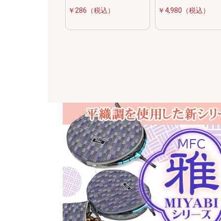
2026/08/03
リサイクル 「カーボン竿
￥286（税込）
￥4,980（税込）
2026/08/03
リサイクル 「竹竿」 入
2026/08/03
リサイクル 「へら用品」
2026/08/01
新製品！ 「喜鮒 スリム
2026/08/01
月刊誌 「へら鮒 ９月号
2026/08/01
「BIG TRUST 段差ク
2026/08/01
マッシュポテトベースの至高
2026/07/31
お待たせしました！ 「万
2026/07/31
ダイワ 「HERA V ８
2026/07/31
当店オリジナルの逸品物！