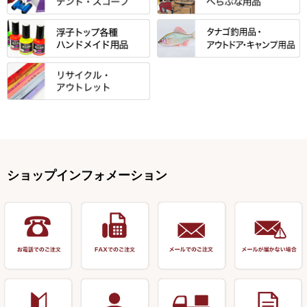
小物箱・うどん箱・うどん皿
松村作（先受・その他）
心也・士天・狂鬼
ウキ止めストッパー・糸・チュ
マルキュー 麩系
匠絆・かちどき・旋（めぐ
浮子立て・浮子筒
ラインシステム
保護ケース
ーブ
ハサミケース
る）・千望・千尋・悠月・その
すべて
すべて
万久作
伊吹 ・ SATTO
マルキュー その他
他
ハリスケース
鬼掛・MARUTO
アクリルシリーズ・アクセサリ
ウキゴム 遊動式
カウンター
パラソル
バック＆ロッドケース
岐山 製品
KEN∑HI【ケンシ】
ー
Gうどん本舗
竹 竿掛・玉柄
すべて
すべて
仕掛箱・小物箱
がまかつ
松葉仕掛用
針外し・糸ほどき
テント
クッション・シート
逍遥（しょうよう）
輝・阿修羅
野本うどん・その他
竿掛セット・玉ノ柄セット
浮子用素材
タナゴ釣用品
ハリスメジャー系
OWNER
スイベル関連・クッションゴム
スコープ＆MFC金物類
スノコ・イス・キャリーカート
正志作
至道 ・ さみだれ
すべて
Ｋブランド
アクセサリー
手作り用アイテム
焚火・キャンプ用品
VARIVAS・ルック＆ダクロン
オモリ類
釣台 GINKAKUシリーズ
藻刈り・フラシ
伊吹作（針外し）
クルージャン・超絶シリーズ
リサイクル カーボン竿
エサボール・計量カップ等
塗料・その他
アウトドア用品・その他
関連アイテム
オモリストッパー・軸
釣台 EXTRA（エクストラ）シ
カウンター・スケーラー
万力（高級品）
希粋・mighty（マイティー）
リサイクル 竹竿（～19,999円）
ポンプ絞り器・ポンプ類
ショップインフォメーション
リーズ
塗料用 筆
底取りアイテム
衣類・スカート・グローブ
万力（その他）
ナイター浮子・その他
リサイクル 竹竿（20,000円～）
うどん関連用品
釣台 王座シリーズ
装飾品
仕掛け巻き等
キャップ
玉網（高級品）
リサイクル 竹竿（深山）
釣台 釣宝・その他
ハサミ
偏光サングラス
玉網 (その他)
リサイクル 浮子
針外し
小物ケース・保護ケース
替網・仕付糸
リサイクル へら用品
おもしろアイデア商品
玉置（高級品）
リサイクル 玉網・玉置・フラ