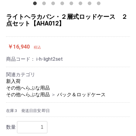
ライトヘラカバン・２層式ロッドケース ２
点セット【AHA012】
￥16,940
税込
商品コード：
i-h-light2set
関連カテゴリ
新入荷
その他へらぶな用品
その他へらぶな用品
＞
バック＆ロッドケース
在庫:3
発送日目安:即日
数量