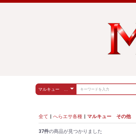
全て
|
へらエサ各種
|
マルキュー その他
37件
の商品が見つかりました