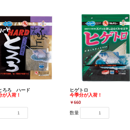
とろろ ハード
ヒゲトロ
分が入荷！
今季分が入荷！
￥660
数量