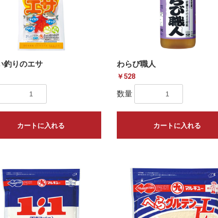
い釣りのエサ
わらび職人
￥528
数量
カートに入れる
カートに入れる