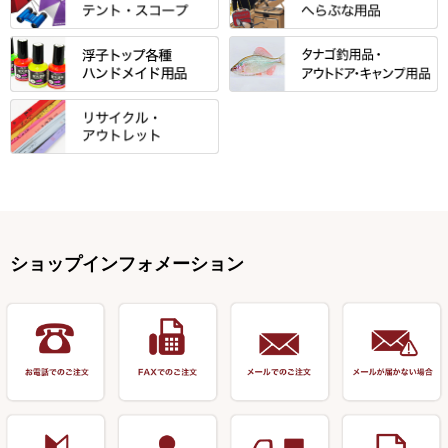
浮子箱
サンライン ・ ダン
ト・エプロン
小物箱・うどん箱・うどん皿
松村作（先受・その他）
心也・士天・狂鬼
ウキ止めストッパー・糸・チュ
マルキュー 麩系
匠絆・かちどき・旋（めぐ
浮子立て・浮子筒
ラインシステム
保護ケース
ーブ
ハサミケース
る）・千望・千尋・悠月・その
すべて
すべて
万久作
伊吹 ・ SATTO
マルキュー その他
他
ハリスケース
鬼掛・MARUTO
アクリルシリーズ・アクセサリ
ウキゴム 遊動式
カウンター
パラソル
バック＆ロッドケース
岐山 製品
KEN∑HI【ケンシ】
ー
Gうどん本舗
竹 竿掛・玉柄
すべて
すべて
仕掛箱・小物箱
がまかつ
松葉仕掛用
針外し・糸ほどき
テント
クッション・シート
逍遥（しょうよう）
輝・阿修羅
野本うどん・その他
竿掛セット・玉ノ柄セット
浮子用素材
タナゴ釣用品
ハリスメジャー系
OWNER
スイベル関連・クッションゴム
スコープ＆MFC金物類
スノコ・イス・キャリーカート
正志作
至道 ・ さみだれ
すべて
Ｋブランド
アクセサリー
手作り用アイテム
焚火・キャンプ用品
VARIVAS・ルック＆ダクロン
オモリ類
釣台 GINKAKUシリーズ
藻刈り・フラシ
伊吹作（針外し）
クルージャン・超絶シリーズ
リサイクル カーボン竿
エサボール・計量カップ等
塗料・その他
アウトドア用品・その他
関連アイテム
オモリストッパー・軸
釣台 EXTRA（エクストラ）シ
カウンター・スケーラー
万力（高級品）
希粋・mighty（マイティー）
リサイクル 竹竿（～19,999円）
ポンプ絞り器・ポンプ類
ショップインフォメーション
リーズ
塗料用 筆
底取りアイテム
衣類・スカート・グローブ
万力（その他）
ナイター浮子・その他
リサイクル 竹竿（20,000円～）
うどん関連用品
釣台 王座シリーズ
装飾品
仕掛け巻き等
キャップ
玉網（高級品）
リサイクル 竹竿（深山）
釣台 釣宝・その他
ハサミ
偏光サングラス
玉網 (その他)
リサイクル 浮子
針外し
小物ケース・保護ケース
替網・仕付糸
リサイクル へら用品
おもしろアイデア商品
玉置（高級品）
リサイクル 玉網・玉置・フラ