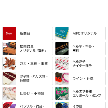
すべて
「雅（みやび）」シリーズ・エ
ントＰＬＵＳシリーズ
すべて
すべて
エントラント・ＳＰＷシリーズ
「至高」シリーズ
シマノ
すべて
すべて
スモールクロコダイルシリーズ
万力付お膳
ダイワ
当店オリジナル「勝俊」作
忠相・一志
エクセーヌ・スエードシリーズ
クワセ皿・コブ皿・角皿
がまかつ
すべて
すべて
光竹 製品
昴 ・TOMO
バッグ・小物ケース・ワッペン
浮子筒・浮子箱・ハリス箱・玉
サクラ・NISSIN・合成竿・他
金鯱 シリーズ
東レ・ラーヂ
ノ柄スタンド
松村作（万力）
りきや ・ 大祐
クッション・シート・スカー
すべて
すべて
光竹作 カーボン竿掛・玉ノ柄