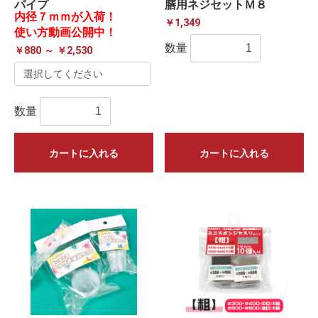
パイプ
膳用ネジセットＭ８
内径７ｍｍが入荷！
￥1,349
使い方動画公開中！
数量
￥880 ～ ￥2,530
数量
カートに入れる
カートに入れる