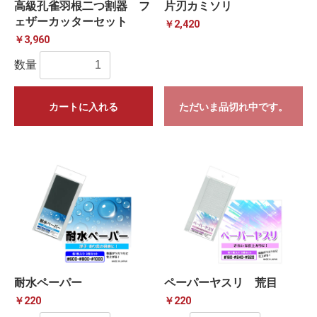
高級孔雀羽根二つ割器 フ
片刃カミソリ
ェザーカッターセット
￥2,420
￥3,960
数量
カートに入れる
ただいま品切れ中です。
耐水ペーパー
ペーパーヤスリ 荒目
￥220
￥220