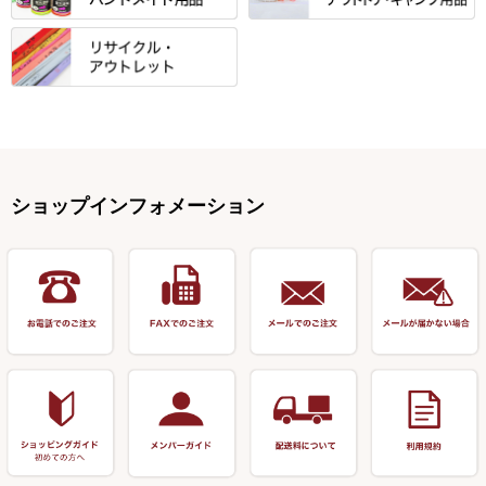
ハリスケース
鬼掛・MARUTO
アクリルシリーズ・アクセサリ
ウキゴム 遊動式
カウンター
パラソル
バック＆ロッドケース
岐山 製品
KEN∑HI【ケンシ】
ー
Gうどん本舗
竹 竿掛・玉柄
すべて
すべて
仕掛箱・小物箱
がまかつ
松葉仕掛用
針外し・糸ほどき
テント
クッション・シート
逍遥（しょうよう）
輝・阿修羅
野本うどん・その他
竿掛セット・玉ノ柄セット
浮子用素材
タナゴ釣用品
ハリスメジャー系
OWNER
スイベル関連・クッションゴム
スコープ＆MFC金物類
スノコ・イス・キャリーカート
正志作
至道 ・ さみだれ
すべて
Ｋブランド
アクセサリー
手作り用アイテム
焚火・キャンプ用品
VARIVAS・ルック＆ダクロン
オモリ類
釣台 GINKAKUシリーズ
藻刈り・フラシ
伊吹作（針外し）
クルージャン・超絶シリーズ
リサイクル カーボン竿
エサボール・計量カップ等
塗料・その他
アウトドア用品・その他
関連アイテム
オモリストッパー・軸
釣台 EXTRA（エクストラ）シ
カウンター・スケーラー
万力（高級品）
希粋・mighty（マイティー）
リサイクル 竹竿（～19,999円）
ポンプ絞り器・ポンプ類
ショップインフォメーション
リーズ
塗料用 筆
底取りアイテム
衣類・スカート・グローブ
万力（その他）
ナイター浮子・その他
リサイクル 竹竿（20,000円～）
うどん関連用品
釣台 王座シリーズ
装飾品
仕掛け巻き等
キャップ
玉網（高級品）
リサイクル 竹竿（深山）
釣台 釣宝・その他
ハサミ
偏光サングラス
玉網 (その他)
リサイクル 浮子
針外し
小物ケース・保護ケース
替網・仕付糸
リサイクル へら用品
おもしろアイデア商品
玉置（高級品）
リサイクル 玉網・玉置・フラ
シ
シール・ステッカー類
玉置（その他）
リサイクル 浮子箱・浮子筒・
書籍＆DVD
万力付お膳・うどん皿
ハリス箱