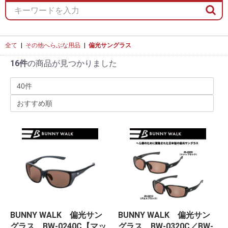
全て
|
その他へらぶな用品
|
偏光サングラス
16件
の商品が見つかりました
BUNNY WALK 偏光サン
BUNNY WALK 偏光サン
グラス BW-0240C【マッ
グラス BW-0320C／BW-