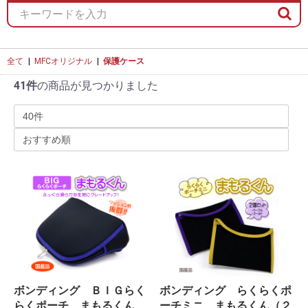
全て
|
MFCオリジナル
|
保護ケース
41件
の商品が見つかりました
ボンディング ＢＩＧらく
ボンディング らくらくポ
らくポーチ まもるくん
ーチミニ まもるくん（２