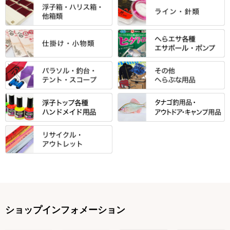
すべて
すべて
スモールクロコダイルシリーズ
万力付お膳
ダイワ
当店オリジナル「勝俊」作
忠相・一志
エクセーヌ・スエードシリーズ
クワセ皿・コブ皿・角皿
がまかつ
すべて
すべて
光竹 製品
昴 ・TOMO
バッグ・小物ケース・ワッペン
浮子筒・浮子箱・ハリス箱・玉
サクラ・NISSIN・合成竿・他
金鯱 シリーズ
東レ・ラーヂ
ノ柄スタンド
松村作（万力）
りきや ・ 大祐
クッション・シート・スカー
すべて
すべて
光竹作 カーボン竿掛・玉ノ柄
浮子箱
サンライン ・ ダン
ト・エプロン
小物箱・うどん箱・うどん皿
松村作（先受・その他）
心也・士天・狂鬼
ウキ止めストッパー・糸・チュ
マルキュー 麩系
匠絆・かちどき・旋（めぐ
浮子立て・浮子筒
ラインシステム
保護ケース
ーブ
ハサミケース
る）・千望・千尋・悠月・その
すべて
すべて
万久作
伊吹 ・ SATTO
マルキュー その他
他
ハリスケース
鬼掛・MARUTO
アクリルシリーズ・アクセサリ
ウキゴム 遊動式
カウンター
パラソル
バック＆ロッドケース
岐山 製品
KEN∑HI【ケンシ】
ー
Gうどん本舗
竹 竿掛・玉柄
すべて
すべて
仕掛箱・小物箱
がまかつ
松葉仕掛用
針外し・糸ほどき
テント
クッション・シート
逍遥（しょうよう）
輝・阿修羅
野本うどん・その他
竿掛セット・玉ノ柄セット
浮子用素材
タナゴ釣用品
ハリスメジャー系
OWNER
スイベル関連・クッションゴム
スコープ＆MFC金物類
スノコ・イス・キャリーカート
正志作
至道 ・ さみだれ
すべて
Ｋブランド
アクセサリー
手作り用アイテム
焚火・キャンプ用品
VARIVAS・ルック＆ダクロン
オモリ類
釣台 GINKAKUシリーズ
藻刈り・フラシ
伊吹作（針外し）
クルージャン・超絶シリーズ
リサイクル カーボン竿
エサボール・計量カップ等
塗料・その他
アウトドア用品・その他
関連アイテム
オモリストッパー・軸
釣台 EXTRA（エクストラ）シ
カウンター・スケーラー
万力（高級品）
希粋・mighty（マイティー）
リサイクル 竹竿（～19,999円）
ポンプ絞り器・ポンプ類
ショップインフォメーション
リーズ
塗料用 筆
底取りアイテム
衣類・スカート・グローブ
万力（その他）
ナイター浮子・その他
リサイクル 竹竿（20,000円～）
うどん関連用品
釣台 王座シリーズ