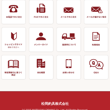
装飾品
仕掛け巻き等
キャップ
玉網（高級品）
リサイクル 竹竿（深山）
釣台 釣宝・その他
ハサミ
偏光サングラス
玉網 (その他)
リサイクル 浮子
針外し
小物ケース・保護ケース
替網・仕付糸
リサイクル へら用品
おもしろアイデア商品
玉置（高級品）
リサイクル 玉網・玉置・フラ
シ
シール・ステッカー類
玉置（その他）
リサイクル 浮子箱・浮子筒・
書籍＆DVD
万力付お膳・うどん皿
ハリス箱
防寒コーナー
先受・メスネジ・その他
アウトレット商品
松岡釣具株式会社