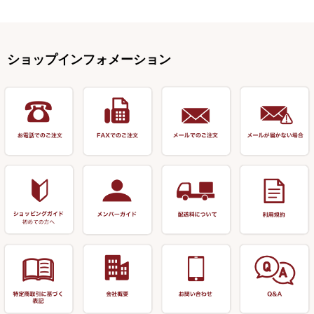
Ｋブランド
アクセサリー
手作り用アイテム
焚火・キャンプ用品
VARIVAS・ルック＆ダクロン
オモリ類
釣台 GINKAKUシリーズ
藻刈り・フラシ
伊吹作（針外し）
クルージャン・超絶シリーズ
リサイクル カーボン竿
エサボール・計量カップ等
塗料・その他
アウトドア用品・その他
関連アイテム
オモリストッパー・軸
釣台 EXTRA（エクストラ）シ
カウンター・スケーラー
万力（高級品）
希粋・mighty（マイティー）
リサイクル 竹竿（～19,999円）
ポンプ絞り器・ポンプ類
ショップインフォメーション
リーズ
塗料用 筆
底取りアイテム
衣類・スカート・グローブ
万力（その他）
ナイター浮子・その他
リサイクル 竹竿（20,000円～）
うどん関連用品
釣台 王座シリーズ
装飾品
仕掛け巻き等
キャップ
玉網（高級品）
リサイクル 竹竿（深山）
釣台 釣宝・その他
ハサミ
偏光サングラス
玉網 (その他)
リサイクル 浮子
針外し
小物ケース・保護ケース
替網・仕付糸
リサイクル へら用品
おもしろアイデア商品
玉置（高級品）
リサイクル 玉網・玉置・フラ
シ
シール・ステッカー類
玉置（その他）
リサイクル 浮子箱・浮子筒・
書籍＆DVD
万力付お膳・うどん皿
ハリス箱
防寒コーナー
先受・メスネジ・その他
アウトレット商品