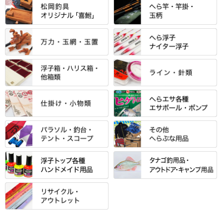
すべて
「雅（みやび）」シリーズ・エ
ントＰＬＵＳシリーズ
すべて
すべて
エントラント・ＳＰＷシリーズ
「至高」シリーズ
シマノ
すべて
すべて
スモールクロコダイルシリーズ
万力付お膳
ダイワ
当店オリジナル「勝俊」作
忠相・一志
エクセーヌ・スエードシリーズ
クワセ皿・コブ皿・角皿
がまかつ
すべて
すべて
光竹 製品
昴 ・TOMO
バッグ・小物ケース・ワッペン
浮子筒・浮子箱・ハリス箱・玉
サクラ・NISSIN・合成竿・他
金鯱 シリーズ
東レ・ラーヂ
ノ柄スタンド
松村作（万力）
りきや ・ 大祐
クッション・シート・スカー
すべて
すべて
光竹作 カーボン竿掛・玉ノ柄
浮子箱
サンライン ・ ダン
ト・エプロン
小物箱・うどん箱・うどん皿
松村作（先受・その他）
心也・士天・狂鬼
ウキ止めストッパー・糸・チュ
マルキュー 麩系
匠絆・かちどき・旋（めぐ
浮子立て・浮子筒
ラインシステム
保護ケース
ーブ
ハサミケース
る）・千望・千尋・悠月・その
すべて
すべて
万久作
伊吹 ・ SATTO
マルキュー その他
他
ハリスケース
鬼掛・MARUTO
アクリルシリーズ・アクセサリ
ウキゴム 遊動式
カウンター
パラソル
バック＆ロッドケース
岐山 製品
KEN∑HI【ケンシ】
ー
Gうどん本舗
竹 竿掛・玉柄
すべて
すべて
仕掛箱・小物箱
がまかつ
松葉仕掛用
針外し・糸ほどき
テント
クッション・シート
逍遥（しょうよう）
輝・阿修羅
野本うどん・その他
竿掛セット・玉ノ柄セット
浮子用素材
タナゴ釣用品
ハリスメジャー系
OWNER
スイベル関連・クッションゴム
スコープ＆MFC金物類
スノコ・イス・キャリーカート
正志作
至道 ・ さみだれ
すべて