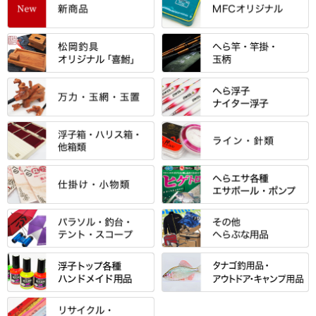
すべて
「雅（みやび）」シリーズ・エ
ントＰＬＵＳシリーズ
すべて
すべて
エントラント・ＳＰＷシリーズ
「至高」シリーズ
シマノ
すべて
すべて
スモールクロコダイルシリーズ
万力付お膳
ダイワ
当店オリジナル「勝俊」作
忠相・一志
エクセーヌ・スエードシリーズ
クワセ皿・コブ皿・角皿
がまかつ
すべて
すべて
光竹 製品
昴 ・TOMO
バッグ・小物ケース・ワッペン
浮子筒・浮子箱・ハリス箱・玉
サクラ・NISSIN・合成竿・他
金鯱 シリーズ
東レ・ラーヂ
ノ柄スタンド
松村作（万力）
りきや ・ 大祐
クッション・シート・スカー
すべて
すべて
光竹作 カーボン竿掛・玉ノ柄
浮子箱
サンライン ・ ダン
ト・エプロン
小物箱・うどん箱・うどん皿
松村作（先受・その他）
心也・士天・狂鬼
ウキ止めストッパー・糸・チュ
マルキュー 麩系
匠絆・かちどき・旋（めぐ
浮子立て・浮子筒
ラインシステム
保護ケース
ーブ
ハサミケース
る）・千望・千尋・悠月・その
すべて
すべて
万久作
伊吹 ・ SATTO
マルキュー その他
他
ハリスケース
鬼掛・MARUTO
アクリルシリーズ・アクセサリ
ウキゴム 遊動式
カウンター
パラソル
バック＆ロッドケース
岐山 製品
KEN∑HI【ケンシ】
ー
Gうどん本舗
竹 竿掛・玉柄
すべて
すべて
仕掛箱・小物箱
がまかつ
松葉仕掛用