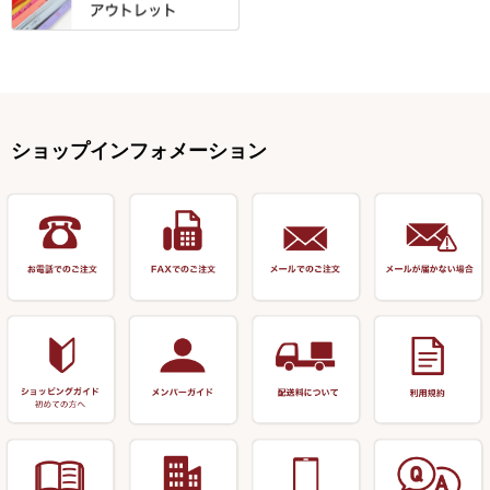
針外し・糸ほどき
テント
クッション・シート
逍遥（しょうよう）
輝・阿修羅
野本うどん・その他
竿掛セット・玉ノ柄セット
浮子用素材
タナゴ釣用品
ハリスメジャー系
OWNER
スイベル関連・クッションゴム
スコープ＆MFC金物類
スノコ・イス・キャリーカート
正志作
至道 ・ さみだれ
すべて
Ｋブランド
アクセサリー
手作り用アイテム
焚火・キャンプ用品
VARIVAS・ルック＆ダクロン
オモリ類
釣台 GINKAKUシリーズ
藻刈り・フラシ
伊吹作（針外し）
クルージャン・超絶シリーズ
リサイクル カーボン竿
エサボール・計量カップ等
塗料・その他
アウトドア用品・その他
関連アイテム
オモリストッパー・軸
釣台 EXTRA（エクストラ）シ
カウンター・スケーラー
万力（高級品）
希粋・mighty（マイティー）
リサイクル 竹竿（～19,999円）
ポンプ絞り器・ポンプ類
ショップインフォメーション
リーズ
塗料用 筆
底取りアイテム
衣類・スカート・グローブ
万力（その他）
ナイター浮子・その他
リサイクル 竹竿（20,000円～）
うどん関連用品
釣台 王座シリーズ
装飾品
仕掛け巻き等
キャップ
玉網（高級品）
リサイクル 竹竿（深山）
釣台 釣宝・その他
ハサミ
偏光サングラス
玉網 (その他)
リサイクル 浮子
針外し
小物ケース・保護ケース
替網・仕付糸
リサイクル へら用品
おもしろアイデア商品
玉置（高級品）
リサイクル 玉網・玉置・フラ
シ
シール・ステッカー類
玉置（その他）
リサイクル 浮子箱・浮子筒・
書籍＆DVD
万力付お膳・うどん皿
ハリス箱
防寒コーナー
先受・メスネジ・その他
アウトレット商品