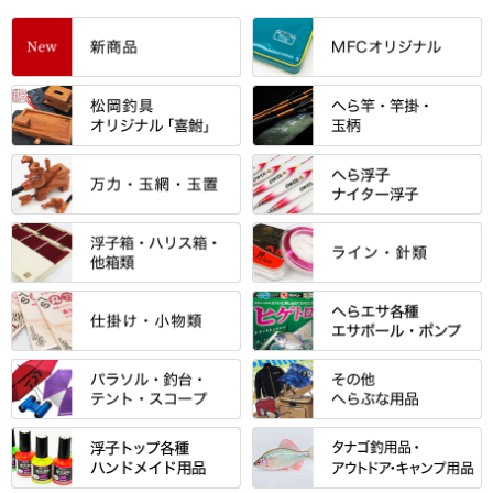
すべて
「雅（みやび）」シリーズ・エ
ントＰＬＵＳシリーズ
すべて
すべて
エントラント・ＳＰＷシリーズ
「至高」シリーズ
シマノ
すべて
すべて
スモールクロコダイルシリーズ
万力付お膳
ダイワ
当店オリジナル「勝俊」作
忠相・一志
エクセーヌ・スエードシリーズ
クワセ皿・コブ皿・角皿
がまかつ
すべて
すべて
光竹 製品
昴 ・TOMO
バッグ・小物ケース・ワッペン
浮子筒・浮子箱・ハリス箱・玉
サクラ・NISSIN・合成竿・他
金鯱 シリーズ
東レ・ラーヂ
ノ柄スタンド
松村作（万力）
りきや ・ 大祐
クッション・シート・スカー
すべて
すべて
光竹作 カーボン竿掛・玉ノ柄
浮子箱
サンライン ・ ダン
ト・エプロン
小物箱・うどん箱・うどん皿
松村作（先受・その他）
心也・士天・狂鬼
ウキ止めストッパー・糸・チュ
マルキュー 麩系
匠絆・かちどき・旋（めぐ
浮子立て・浮子筒
ラインシステム
保護ケース
ーブ
ハサミケース
る）・千望・千尋・悠月・その
すべて
すべて
万久作
伊吹 ・ SATTO
マルキュー その他
他
ハリスケース
鬼掛・MARUTO
アクリルシリーズ・アクセサリ
ウキゴム 遊動式
カウンター
パラソル
バック＆ロッドケース
岐山 製品
KEN∑HI【ケンシ】