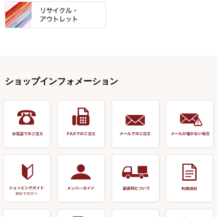
ー
Gうどん本舗
竹 竿掛・玉柄
すべて
すべて
仕掛箱・小物箱
がまかつ
松葉仕掛用
針外し・糸ほどき
テント
クッション・シート
逍遥（しょうよう）
輝・阿修羅
野本うどん・その他
竿掛セット・玉ノ柄セット
浮子用素材
タナゴ釣用品
ハリスメジャー系
OWNER
スイベル関連・クッションゴム
スコープ＆MFC金物類
スノコ・イス・キャリーカート
正志作
至道 ・ さみだれ
すべて
Ｋブランド
アクセサリー
手作り用アイテム
焚火・キャンプ用品
VARIVAS・ルック＆ダクロン
オモリ類
釣台 GINKAKUシリーズ
藻刈り・フラシ
伊吹作（針外し）
クルージャン・超絶シリーズ
リサイクル カーボン竿
エサボール・計量カップ等
塗料・その他
アウトドア用品・その他
関連アイテム
オモリストッパー・軸
釣台 EXTRA（エクストラ）シ
カウンター・スケーラー
万力（高級品）
希粋・mighty（マイティー）
リサイクル 竹竿（～19,999円）
ポンプ絞り器・ポンプ類
ショップインフォメーション
リーズ
塗料用 筆
底取りアイテム
衣類・スカート・グローブ
万力（その他）
ナイター浮子・その他
リサイクル 竹竿（20,000円～）
うどん関連用品
釣台 王座シリーズ
装飾品
仕掛け巻き等
キャップ
玉網（高級品）
リサイクル 竹竿（深山）
釣台 釣宝・その他
ハサミ
偏光サングラス
玉網 (その他)
リサイクル 浮子
針外し
小物ケース・保護ケース
替網・仕付糸
リサイクル へら用品
おもしろアイデア商品
玉置（高級品）
リサイクル 玉網・玉置・フラ
シ
シール・ステッカー類
玉置（その他）
リサイクル 浮子箱・浮子筒・
書籍＆DVD
万力付お膳・うどん皿
ハリス箱