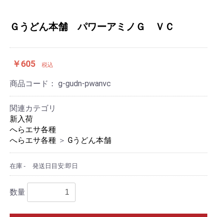
Ｇうどん本舗 パワーアミノＧ ＶＣ
￥605
税込
商品コード：
g-gudn-pwanvc
関連カテゴリ
新入荷
へらエサ各種
へらエサ各種
＞
Gうどん本舗
在庫 -
発送日目安:即日
数量