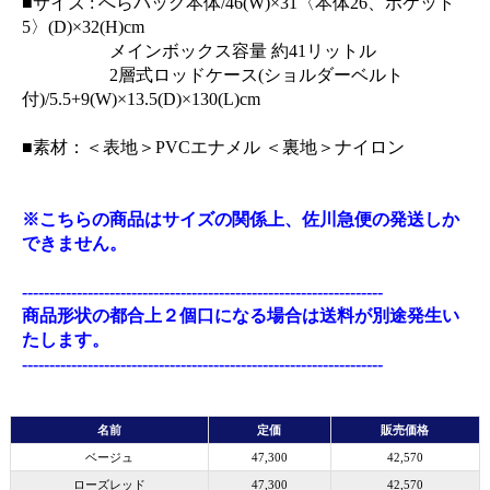
■サイズ : へらバッグ本体/46(W)×31〈本体26、ポケット
5〉(D)×32(H)cm
メインボックス容量 約41リットル
2層式ロッドケース(ショルダーベルト
付)/5.5+9(W)×13.5(D)×130(L)cm
■素材：＜表地＞PVCエナメル ＜裏地＞ナイロン
※こちらの商品はサイズの関係上、佐川急便の発送しか
できません。
------------------------------------------------------------------
商品形状の都合上２個口になる場合は送料が別途発生い
たします。
------------------------------------------------------------------
名前
定価
販売価格
ベージュ
47,300
42,570
ローズレッド
47,300
42,570