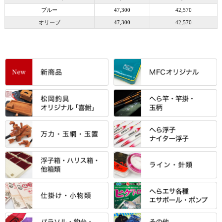
ブルー
47,300
42,570
オリーブ
47,300
42,570
すべて
「雅（みやび）」シリーズ・エ
ントＰＬＵＳシリーズ
すべて
すべて
エントラント・ＳＰＷシリーズ
「至高」シリーズ
シマノ
すべて
すべて
スモールクロコダイルシリーズ
万力付お膳
ダイワ
当店オリジナル「勝俊」作
忠相・一志
エクセーヌ・スエードシリーズ
クワセ皿・コブ皿・角皿
がまかつ
すべて
すべて
光竹 製品
昴 ・TOMO
バッグ・小物ケース・ワッペン
浮子筒・浮子箱・ハリス箱・玉
サクラ・NISSIN・合成竿・他
金鯱 シリーズ
東レ・ラーヂ
ノ柄スタンド
松村作（万力）
りきや ・ 大祐
クッション・シート・スカー
すべて
すべて