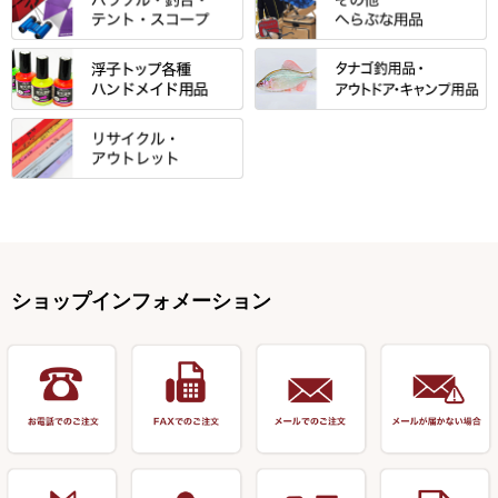
光竹作 カーボン竿掛・玉ノ柄
浮子箱
サンライン ・ ダン
ト・エプロン
小物箱・うどん箱・うどん皿
松村作（先受・その他）
心也・士天・狂鬼
ウキ止めストッパー・糸・チュ
マルキュー 麩系
匠絆・かちどき・旋（めぐ
浮子立て・浮子筒
ラインシステム
保護ケース
ーブ
ハサミケース
る）・千望・千尋・悠月・その
すべて
すべて
万久作
伊吹 ・ SATTO
マルキュー その他
他
ハリスケース
鬼掛・MARUTO
アクリルシリーズ・アクセサリ
ウキゴム 遊動式
カウンター
パラソル
バック＆ロッドケース
岐山 製品
KEN∑HI【ケンシ】
ー
Gうどん本舗
竹 竿掛・玉柄
すべて
すべて
仕掛箱・小物箱
がまかつ
松葉仕掛用
針外し・糸ほどき
テント
クッション・シート
逍遥（しょうよう）
輝・阿修羅
野本うどん・その他
竿掛セット・玉ノ柄セット
浮子用素材
タナゴ釣用品
ハリスメジャー系
OWNER
スイベル関連・クッションゴム
スコープ＆MFC金物類
スノコ・イス・キャリーカート
正志作
至道 ・ さみだれ
すべて
Ｋブランド
アクセサリー
手作り用アイテム
焚火・キャンプ用品
VARIVAS・ルック＆ダクロン
オモリ類
釣台 GINKAKUシリーズ
藻刈り・フラシ
伊吹作（針外し）
クルージャン・超絶シリーズ
リサイクル カーボン竿
エサボール・計量カップ等
塗料・その他
アウトドア用品・その他
関連アイテム
オモリストッパー・軸
釣台 EXTRA（エクストラ）シ
カウンター・スケーラー
万力（高級品）
希粋・mighty（マイティー）
リサイクル 竹竿（～19,999円）
ポンプ絞り器・ポンプ類
ショップインフォメーション
リーズ
塗料用 筆
底取りアイテム
衣類・スカート・グローブ
万力（その他）
ナイター浮子・その他
リサイクル 竹竿（20,000円～）
うどん関連用品
釣台 王座シリーズ
装飾品
仕掛け巻き等
キャップ
玉網（高級品）
リサイクル 竹竿（深山）
釣台 釣宝・その他
ハサミ
偏光サングラス
玉網 (その他)
リサイクル 浮子
針外し
小物ケース・保護ケース
替網・仕付糸
リサイクル へら用品
おもしろアイデア商品
玉置（高級品）