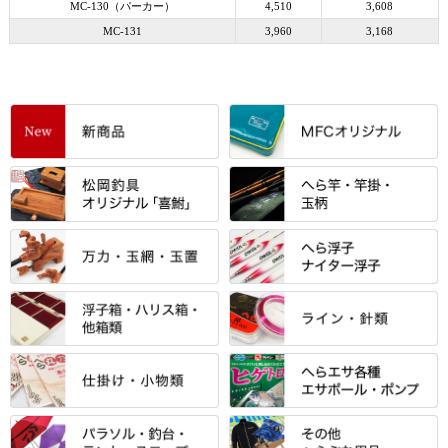
MC-130（パーカー）
4,510
3,608
MC-131
3,960
3,168
すべて
「雅（みやび）」シリーズ・エ
ントＰＬＵＳシリーズ
すべて
すべて
エントラント・ＳＰＷシリーズ
「至高」シリーズ
シマノ
すべて
すべて
スモールクロコダイルシリーズ
万力付お膳
ダイワ
当店オリジナル「勝俊」作
忠相・一志
エクセーヌ・スエードシリーズ
クワセ皿・コブ皿・角皿
がまかつ
すべて
すべて
光竹 製品
昴 ・TOMO
バッグ・小物ケース・ワッペン
浮子筒・浮子箱・ハリス箱・玉
サクラ・NISSIN・合成竿・他
金鯱 シリーズ
東レ・ラーヂ
ノ柄スタンド
松村作（万力）
りきや ・ 大祐
クッション・シート・スカー
すべて
すべて
光竹作 カーボン竿掛・玉ノ柄
浮子箱
サンライン ・ ダン
ト・エプロン