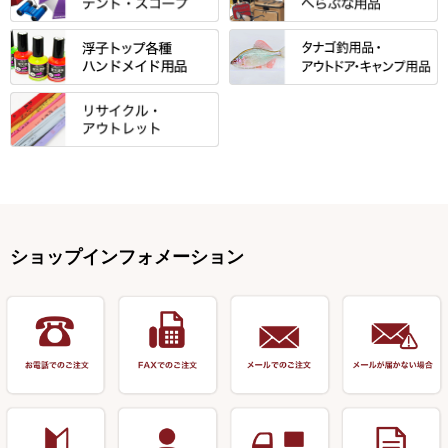
小物箱・うどん箱・うどん皿
松村作（先受・その他）
心也・士天・狂鬼
ウキ止めストッパー・糸・チュ
マルキュー 麩系
匠絆・かちどき・旋（めぐ
浮子立て・浮子筒
ラインシステム
保護ケース
ーブ
ハサミケース
る）・千望・千尋・悠月・その
すべて
すべて
万久作
伊吹 ・ SATTO
マルキュー その他
他
ハリスケース
鬼掛・MARUTO
アクリルシリーズ・アクセサリ
ウキゴム 遊動式
カウンター
パラソル
バック＆ロッドケース
岐山 製品
KEN∑HI【ケンシ】
ー
Gうどん本舗
竹 竿掛・玉柄
すべて
すべて
仕掛箱・小物箱
がまかつ
松葉仕掛用
針外し・糸ほどき
テント
クッション・シート
逍遥（しょうよう）
輝・阿修羅
野本うどん・その他
竿掛セット・玉ノ柄セット
浮子用素材
タナゴ釣用品
ハリスメジャー系
OWNER
スイベル関連・クッションゴム
スコープ＆MFC金物類
スノコ・イス・キャリーカート
正志作
至道 ・ さみだれ
すべて
Ｋブランド
アクセサリー
手作り用アイテム
焚火・キャンプ用品
VARIVAS・ルック＆ダクロン
オモリ類
釣台 GINKAKUシリーズ
藻刈り・フラシ
伊吹作（針外し）
クルージャン・超絶シリーズ
リサイクル カーボン竿
エサボール・計量カップ等
塗料・その他
アウトドア用品・その他
関連アイテム
オモリストッパー・軸
釣台 EXTRA（エクストラ）シ
カウンター・スケーラー
万力（高級品）
希粋・mighty（マイティー）
リサイクル 竹竿（～19,999円）
ポンプ絞り器・ポンプ類
ショップインフォメーション
リーズ
塗料用 筆
底取りアイテム
衣類・スカート・グローブ
万力（その他）
ナイター浮子・その他
リサイクル 竹竿（20,000円～）
うどん関連用品
釣台 王座シリーズ
装飾品
仕掛け巻き等
キャップ
玉網（高級品）
リサイクル 竹竿（深山）
釣台 釣宝・その他
ハサミ
偏光サングラス
玉網 (その他)
リサイクル 浮子
針外し
小物ケース・保護ケース
替網・仕付糸
リサイクル へら用品
おもしろアイデア商品
玉置（高級品）
リサイクル 玉網・玉置・フラ