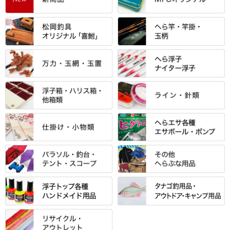
すべて
「雅（みやび）」シリーズ・エ
ントＰＬＵＳシリーズ
すべて
すべて
エントラント・ＳＰＷシリーズ
「至高」シリーズ
シマノ
すべて
すべて
スモールクロコダイルシリーズ
万力付お膳
ダイワ
当店オリジナル「勝俊」作
忠相・一志
エクセーヌ・スエードシリーズ
クワセ皿・コブ皿・角皿
がまかつ
すべて
すべて
光竹 製品
昴 ・TOMO
バッグ・小物ケース・ワッペン
浮子筒・浮子箱・ハリス箱・玉
サクラ・NISSIN・合成竿・他
金鯱 シリーズ
東レ・ラーヂ
ノ柄スタンド
松村作（万力）
りきや ・ 大祐
クッション・シート・スカー
すべて
すべて
光竹作 カーボン竿掛・玉ノ柄
浮子箱
サンライン ・ ダン
ト・エプロン
小物箱・うどん箱・うどん皿
松村作（先受・その他）
心也・士天・狂鬼
ウキ止めストッパー・糸・チュ
マルキュー 麩系
匠絆・かちどき・旋（めぐ
浮子立て・浮子筒
ラインシステム
保護ケース
ーブ
ハサミケース
る）・千望・千尋・悠月・その
すべて
すべて
万久作
伊吹 ・ SATTO
マルキュー その他
他
ハリスケース
鬼掛・MARUTO
アクリルシリーズ・アクセサリ
ウキゴム 遊動式
カウンター
パラソル
バック＆ロッドケース
岐山 製品
KEN∑HI【ケンシ】
ー
Gうどん本舗
竹 竿掛・玉柄
すべて
すべて
仕掛箱・小物箱
がまかつ
松葉仕掛用
針外し・糸ほどき
テント
クッション・シート
逍遥（しょうよう）
輝・阿修羅