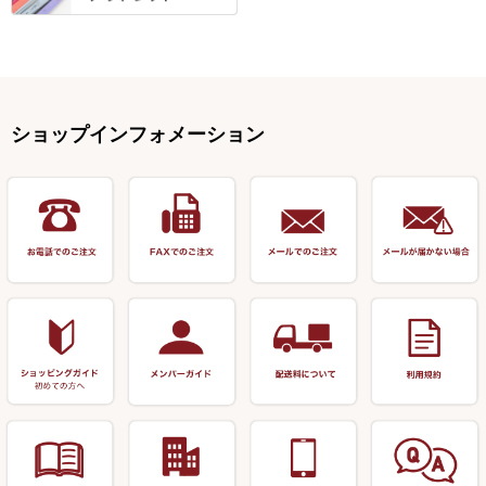
野本うどん・その他
竿掛セット・玉ノ柄セット
浮子用素材
タナゴ釣用品
ハリスメジャー系
OWNER
スイベル関連・クッションゴム
スコープ＆MFC金物類
スノコ・イス・キャリーカート
正志作
至道 ・ さみだれ
すべて
Ｋブランド
アクセサリー
手作り用アイテム
焚火・キャンプ用品
VARIVAS・ルック＆ダクロン
オモリ類
釣台 GINKAKUシリーズ
藻刈り・フラシ
伊吹作（針外し）
クルージャン・超絶シリーズ
リサイクル カーボン竿
エサボール・計量カップ等
塗料・その他
アウトドア用品・その他
関連アイテム
オモリストッパー・軸
釣台 EXTRA（エクストラ）シ
カウンター・スケーラー
万力（高級品）
希粋・mighty（マイティー）
リサイクル 竹竿（～19,999円）
ポンプ絞り器・ポンプ類
ショップインフォメーション
リーズ
塗料用 筆
底取りアイテム
衣類・スカート・グローブ
万力（その他）
ナイター浮子・その他
リサイクル 竹竿（20,000円～）
うどん関連用品
釣台 王座シリーズ
装飾品
仕掛け巻き等
キャップ
玉網（高級品）
リサイクル 竹竿（深山）
釣台 釣宝・その他
ハサミ
偏光サングラス
玉網 (その他)
リサイクル 浮子
針外し
小物ケース・保護ケース
替網・仕付糸
リサイクル へら用品
おもしろアイデア商品
玉置（高級品）
リサイクル 玉網・玉置・フラ
シ
シール・ステッカー類
玉置（その他）
リサイクル 浮子箱・浮子筒・
書籍＆DVD
万力付お膳・うどん皿
ハリス箱
防寒コーナー
先受・メスネジ・その他
アウトレット商品