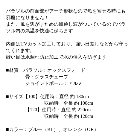
パラソルの前面部がアーチ形状なので魚を寄せる時にも
邪魔になりません！
また、風を逃がすための風通し窓がついているのでパラ
ソル内の気温を快適に保ちます
内側はUVカット加工しており、強い日差しなどから守っ
てくれます。
縫い目は水漏れ防止加工で水の侵入を防ぎます。
■材質 パラソル：オックスフォード
骨：グラスチューブ
ジョイントポール：アルミ
■サイズ【100】使用時：直径 約 180cm
収納時：全長 約 100cm
【120】使用時：直径 約 220cm
収納時：全長 約 120cm
■カラー：ブルー（BL）、オレンジ（OR）