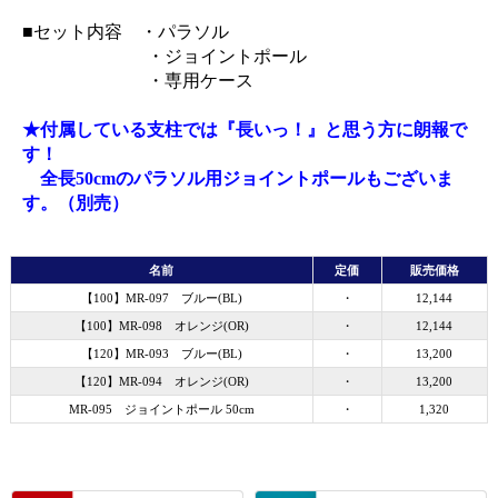
■セット内容 ・パラソル
・ジョイントポール
・専用ケース
★付属している支柱では『長いっ！』と思う方に朗報で
す！
全長50cmのパラソル用ジョイントポールもございま
す。（別売）
名前
定価
販売価格
【100】MR-097 ブルー(BL)
・
12,144
【100】MR-098 オレンジ(OR)
・
12,144
【120】MR-093 ブルー(BL)
・
13,200
【120】MR-094 オレンジ(OR)
・
13,200
MR-095 ジョイントポール 50cm
・
1,320