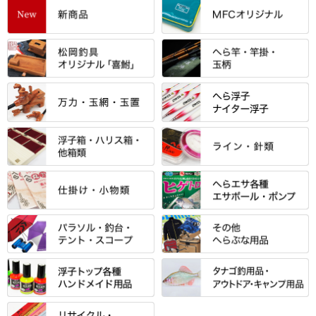
すべて
「雅（みやび）」シリーズ・エ
ントＰＬＵＳシリーズ
すべて
すべて
エントラント・ＳＰＷシリーズ
「至高」シリーズ
シマノ
すべて
すべて
スモールクロコダイルシリーズ
万力付お膳
ダイワ
当店オリジナル「勝俊」作
忠相・一志
エクセーヌ・スエードシリーズ
クワセ皿・コブ皿・角皿
がまかつ
すべて
すべて
光竹 製品
昴 ・TOMO
バッグ・小物ケース・ワッペン
浮子筒・浮子箱・ハリス箱・玉
サクラ・NISSIN・合成竿・他
金鯱 シリーズ
東レ・ラーヂ
ノ柄スタンド
松村作（万力）
りきや ・ 大祐
クッション・シート・スカー
すべて
すべて
光竹作 カーボン竿掛・玉ノ柄
浮子箱
サンライン ・ ダン
ト・エプロン
小物箱・うどん箱・うどん皿
松村作（先受・その他）
心也・士天・狂鬼
ウキ止めストッパー・糸・チュ
マルキュー 麩系
匠絆・かちどき・旋（めぐ
浮子立て・浮子筒
ラインシステム
保護ケース
ーブ
ハサミケース
る）・千望・千尋・悠月・その
すべて
すべて
万久作
伊吹 ・ SATTO
マルキュー その他
他
ハリスケース
鬼掛・MARUTO
アクリルシリーズ・アクセサリ
ウキゴム 遊動式
カウンター
パラソル
バック＆ロッドケース
岐山 製品
KEN∑HI【ケンシ】
ー
Gうどん本舗
竹 竿掛・玉柄
すべて
すべて