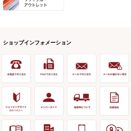
仕掛箱・小物箱
がまかつ
松葉仕掛用
針外し・糸ほどき
テント
クッション・シート
逍遥（しょうよう）
輝・阿修羅
野本うどん・その他
竿掛セット・玉ノ柄セット
浮子用素材
タナゴ釣用品
ハリスメジャー系
OWNER
スイベル関連・クッションゴム
スコープ＆MFC金物類
スノコ・イス・キャリーカート
正志作
至道 ・ さみだれ
すべて
Ｋブランド
アクセサリー
手作り用アイテム
焚火・キャンプ用品
VARIVAS・ルック＆ダクロン
オモリ類
釣台 GINKAKUシリーズ
藻刈り・フラシ
伊吹作（針外し）
クルージャン・超絶シリーズ
リサイクル カーボン竿
エサボール・計量カップ等
塗料・その他
アウトドア用品・その他
関連アイテム
オモリストッパー・軸
釣台 EXTRA（エクストラ）シ
カウンター・スケーラー
万力（高級品）
希粋・mighty（マイティー）
リサイクル 竹竿（～19,999円）
ポンプ絞り器・ポンプ類
ショップインフォメーション
リーズ
塗料用 筆
底取りアイテム
衣類・スカート・グローブ
万力（その他）
ナイター浮子・その他
リサイクル 竹竿（20,000円～）
うどん関連用品
釣台 王座シリーズ
装飾品
仕掛け巻き等
キャップ
玉網（高級品）
リサイクル 竹竿（深山）
釣台 釣宝・その他
ハサミ
偏光サングラス
玉網 (その他)
リサイクル 浮子
針外し
小物ケース・保護ケース
替網・仕付糸
リサイクル へら用品
おもしろアイデア商品
玉置（高級品）
リサイクル 玉網・玉置・フラ
シ
シール・ステッカー類
玉置（その他）
リサイクル 浮子箱・浮子筒・
書籍＆DVD
万力付お膳・うどん皿
ハリス箱
防寒コーナー
先受・メスネジ・その他
アウトレット商品