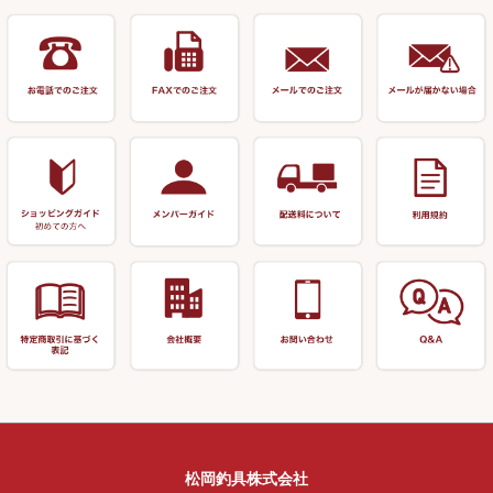
リサイクル 竹竿（20,000円～）
うどん関連用品
釣台 王座シリーズ
装飾品
仕掛け巻き等
キャップ
玉網（高級品）
リサイクル 竹竿（深山）
釣台 釣宝・その他
ハサミ
偏光サングラス
玉網 (その他)
リサイクル 浮子
針外し
小物ケース・保護ケース
替網・仕付糸
リサイクル へら用品
おもしろアイデア商品
玉置（高級品）
リサイクル 玉網・玉置・フラ
シ
シール・ステッカー類
玉置（その他）
リサイクル 浮子箱・浮子筒・
書籍＆DVD
万力付お膳・うどん皿
ハリス箱
防寒コーナー
先受・メスネジ・その他
アウトレット商品
松岡釣具株式会社