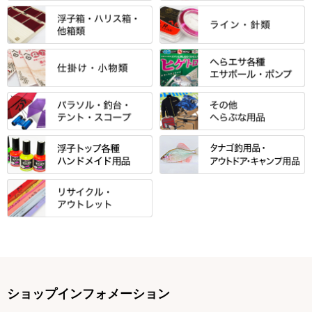
「至高」シリーズ
シマノ
すべて
すべて
スモールクロコダイルシリーズ
万力付お膳
ダイワ
当店オリジナル「勝俊」作
忠相・一志
エクセーヌ・スエードシリーズ
クワセ皿・コブ皿・角皿
がまかつ
すべて
すべて
光竹 製品
昴 ・TOMO
バッグ・小物ケース・ワッペン
浮子筒・浮子箱・ハリス箱・玉
サクラ・NISSIN・合成竿・他
金鯱 シリーズ
東レ・ラーヂ
ノ柄スタンド
松村作（万力）
りきや ・ 大祐
クッション・シート・スカー
すべて
すべて
光竹作 カーボン竿掛・玉ノ柄
浮子箱
サンライン ・ ダン
ト・エプロン
小物箱・うどん箱・うどん皿
松村作（先受・その他）
心也・士天・狂鬼
ウキ止めストッパー・糸・チュ
マルキュー 麩系
匠絆・かちどき・旋（めぐ
浮子立て・浮子筒
ラインシステム
保護ケース
ーブ
ハサミケース
る）・千望・千尋・悠月・その
すべて
すべて
万久作
伊吹 ・ SATTO
マルキュー その他
他
ハリスケース
鬼掛・MARUTO
アクリルシリーズ・アクセサリ
ウキゴム 遊動式
カウンター
パラソル
バック＆ロッドケース
岐山 製品
KEN∑HI【ケンシ】
ー
Gうどん本舗
竹 竿掛・玉柄
すべて
すべて
仕掛箱・小物箱
がまかつ
松葉仕掛用
針外し・糸ほどき
テント
クッション・シート
逍遥（しょうよう）
輝・阿修羅
野本うどん・その他
竿掛セット・玉ノ柄セット
浮子用素材
タナゴ釣用品
ハリスメジャー系
OWNER
スイベル関連・クッションゴム
スコープ＆MFC金物類
スノコ・イス・キャリーカート
正志作
至道 ・ さみだれ
すべて
Ｋブランド
アクセサリー
手作り用アイテム
焚火・キャンプ用品
VARIVAS・ルック＆ダクロン
オモリ類
釣台 GINKAKUシリーズ
藻刈り・フラシ
伊吹作（針外し）
クルージャン・超絶シリーズ
リサイクル カーボン竿
エサボール・計量カップ等
塗料・その他
アウトドア用品・その他
関連アイテム
オモリストッパー・軸
釣台 EXTRA（エクストラ）シ
カウンター・スケーラー
万力（高級品）
希粋・mighty（マイティー）
リサイクル 竹竿（～19,999円）
ポンプ絞り器・ポンプ類
ショップインフォメーション
リーズ
塗料用 筆
底取りアイテム
衣類・スカート・グローブ
万力（その他）
ナイター浮子・その他