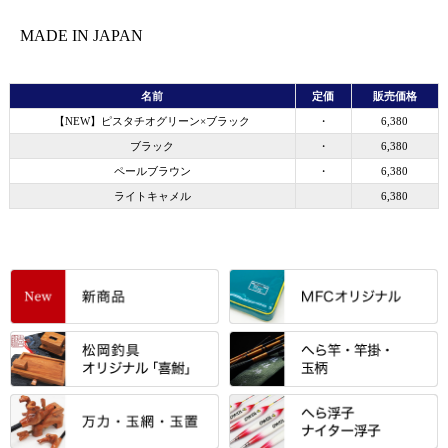
MADE IN JAPAN
名前
定価
販売価格
【NEW】ピスタチオグリーン×ブラック
・
6,380
ブラック
・
6,380
ペールブラウン
・
6,380
ライトキャメル
6,380
すべて
「雅（みやび）」シリーズ・エ
ントＰＬＵＳシリーズ
すべて
すべて
エントラント・ＳＰＷシリーズ