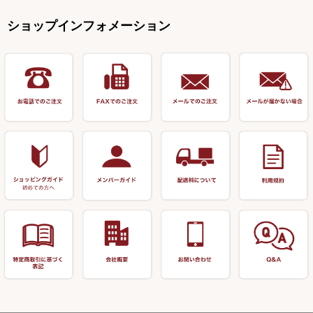
塗料・その他
アウトドア用品・その他
関連アイテム
オモリストッパー・軸
釣台 EXTRA（エクストラ）シ
カウンター・スケーラー
万力（高級品）
希粋・mighty（マイティー）
リサイクル 竹竿（～19,999円）
ポンプ絞り器・ポンプ類
ショップインフォメーション
リーズ
塗料用 筆
底取りアイテム
衣類・スカート・グローブ
万力（その他）
ナイター浮子・その他
リサイクル 竹竿（20,000円～）
うどん関連用品
釣台 王座シリーズ
装飾品
仕掛け巻き等
キャップ
玉網（高級品）
リサイクル 竹竿（深山）
釣台 釣宝・その他
ハサミ
偏光サングラス
玉網 (その他)
リサイクル 浮子
針外し
小物ケース・保護ケース
替網・仕付糸
リサイクル へら用品
おもしろアイデア商品
玉置（高級品）
リサイクル 玉網・玉置・フラ
シ
シール・ステッカー類
玉置（その他）
リサイクル 浮子箱・浮子筒・
書籍＆DVD
万力付お膳・うどん皿
ハリス箱
防寒コーナー
先受・メスネジ・その他
アウトレット商品