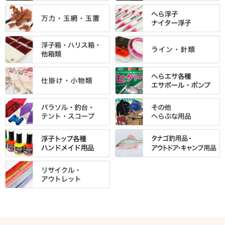
「雅（みやび）」シリーズ・エ
ントＰＬＵＳシリーズ
すべて
すべて
エントラント・ＳＰＷシリーズ
「至高」シリーズ
シマノ
すべて
すべて
スモールクロコダイルシリーズ
万力付お膳
ダイワ
当店オリジナル「勝俊」作
忠相・一志
エクセーヌ・スエードシリーズ
クワセ皿・コブ皿・角皿
がまかつ
すべて
すべて
光竹 製品
昴 ・TOMO
バッグ・小物ケース・ワッペン
浮子筒・浮子箱・ハリス箱・玉
サクラ・NISSIN・合成竿・他
金鯱 シリーズ
東レ・ラーヂ
ノ柄スタンド
松村作（万力）
りきや ・ 大祐
クッション・シート・スカー
すべて
すべて
光竹作 カーボン竿掛・玉ノ柄
浮子箱
サンライン ・ ダン
ト・エプロン
小物箱・うどん箱・うどん皿
松村作（先受・その他）
心也・士天・狂鬼
ウキ止めストッパー・糸・チュ
マルキュー 麩系
匠絆・かちどき・旋（めぐ
浮子立て・浮子筒
ラインシステム
保護ケース
ーブ
ハサミケース
る）・千望・千尋・悠月・その
すべて
すべて
万久作
伊吹 ・ SATTO
マルキュー その他
他
ハリスケース
鬼掛・MARUTO
アクリルシリーズ・アクセサリ
ウキゴム 遊動式
カウンター
パラソル
バック＆ロッドケース
岐山 製品
KEN∑HI【ケンシ】
ー
Gうどん本舗
竹 竿掛・玉柄
すべて
すべて
仕掛箱・小物箱
がまかつ
松葉仕掛用
針外し・糸ほどき
テント
クッション・シート
逍遥（しょうよう）
輝・阿修羅
野本うどん・その他
竿掛セット・玉ノ柄セット
浮子用素材
タナゴ釣用品
ハリスメジャー系
OWNER
スイベル関連・クッションゴム
スコープ＆MFC金物類
スノコ・イス・キャリーカート
正志作
至道 ・ さみだれ
すべて
Ｋブランド
アクセサリー
手作り用アイテム
焚火・キャンプ用品
VARIVAS・ルック＆ダクロン
オモリ類
釣台 GINKAKUシリーズ
藻刈り・フラシ
伊吹作（針外し）
クルージャン・超絶シリーズ
リサイクル カーボン竿
エサボール・計量カップ等