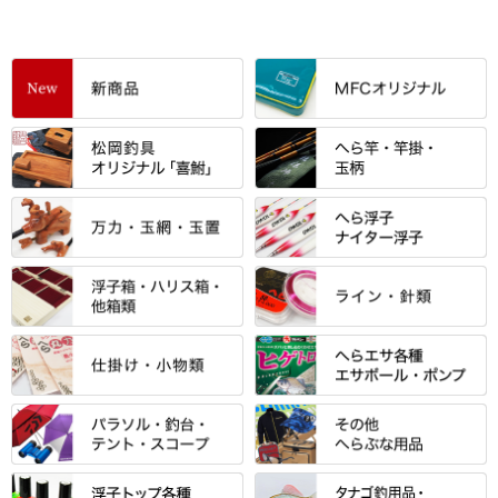
すべて
「雅（みやび）」シリーズ・エ
ントＰＬＵＳシリーズ
すべて
すべて
エントラント・ＳＰＷシリーズ
「至高」シリーズ
シマノ
すべて
すべて
スモールクロコダイルシリーズ
万力付お膳
ダイワ
当店オリジナル「勝俊」作
忠相・一志
エクセーヌ・スエードシリーズ
クワセ皿・コブ皿・角皿
がまかつ
すべて
すべて
光竹 製品
昴 ・TOMO
バッグ・小物ケース・ワッペン
浮子筒・浮子箱・ハリス箱・玉
サクラ・NISSIN・合成竿・他
金鯱 シリーズ
東レ・ラーヂ
ノ柄スタンド
松村作（万力）
りきや ・ 大祐
クッション・シート・スカー
すべて
すべて
光竹作 カーボン竿掛・玉ノ柄
浮子箱
サンライン ・ ダン
ト・エプロン
小物箱・うどん箱・うどん皿
松村作（先受・その他）
心也・士天・狂鬼
ウキ止めストッパー・糸・チュ
マルキュー 麩系
匠絆・かちどき・旋（めぐ
浮子立て・浮子筒
ラインシステム
保護ケース
ーブ
ハサミケース
る）・千望・千尋・悠月・その
すべて
すべて
万久作
伊吹 ・ SATTO