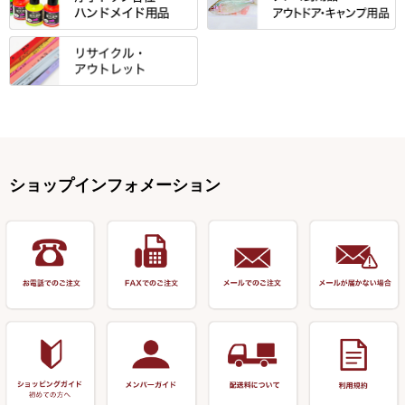
マルキュー その他
他
ハリスケース
鬼掛・MARUTO
アクリルシリーズ・アクセサリ
ウキゴム 遊動式
カウンター
パラソル
バック＆ロッドケース
岐山 製品
KEN∑HI【ケンシ】
ー
Gうどん本舗
竹 竿掛・玉柄
すべて
すべて
仕掛箱・小物箱
がまかつ
松葉仕掛用
針外し・糸ほどき
テント
クッション・シート
逍遥（しょうよう）
輝・阿修羅
野本うどん・その他
竿掛セット・玉ノ柄セット
浮子用素材
タナゴ釣用品
ハリスメジャー系
OWNER
スイベル関連・クッションゴム
スコープ＆MFC金物類
スノコ・イス・キャリーカート
正志作
至道 ・ さみだれ
すべて
Ｋブランド
アクセサリー
手作り用アイテム
焚火・キャンプ用品
VARIVAS・ルック＆ダクロン
オモリ類
釣台 GINKAKUシリーズ
藻刈り・フラシ
伊吹作（針外し）
クルージャン・超絶シリーズ
リサイクル カーボン竿
エサボール・計量カップ等
塗料・その他
アウトドア用品・その他
関連アイテム
オモリストッパー・軸
釣台 EXTRA（エクストラ）シ
カウンター・スケーラー
万力（高級品）
希粋・mighty（マイティー）
リサイクル 竹竿（～19,999円）
ポンプ絞り器・ポンプ類
ショップインフォメーション
リーズ
塗料用 筆
底取りアイテム
衣類・スカート・グローブ
万力（その他）
ナイター浮子・その他
リサイクル 竹竿（20,000円～）
うどん関連用品
釣台 王座シリーズ
装飾品
仕掛け巻き等
キャップ
玉網（高級品）
リサイクル 竹竿（深山）
釣台 釣宝・その他
ハサミ
偏光サングラス
玉網 (その他)
リサイクル 浮子
針外し
小物ケース・保護ケース
替網・仕付糸
リサイクル へら用品
おもしろアイデア商品
玉置（高級品）
リサイクル 玉網・玉置・フラ
シ
シール・ステッカー類
玉置（その他）
リサイクル 浮子箱・浮子筒・