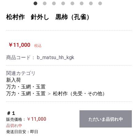
松村作 針外し 黒柿（孔雀）
￥11,000
税込
商品コード：
b_matsu_hh_kgk
関連カテゴリ
新入荷
万力・玉網・玉置
万力・玉網・玉置
＞
松村作（先受・その他）
＃１
￥11,000
ただいま品切れ中
販売価格：
品切れ中
発送日目安：即日