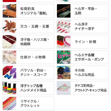
すべて
「雅（みやび）」シリーズ・エ
ントＰＬＵＳシリーズ
すべて
すべて
エントラント・ＳＰＷシリーズ
「至高」シリーズ
シマノ
すべて
すべて
スモールクロコダイルシリーズ
万力付お膳
ダイワ
当店オリジナル「勝俊」作
忠相・一志
エクセーヌ・スエードシリーズ
クワセ皿・コブ皿・角皿
がまかつ
すべて
すべて
光竹 製品
昴 ・TOMO
バッグ・小物ケース・ワッペン
浮子筒・浮子箱・ハリス箱・玉
サクラ・NISSIN・合成竿・他
金鯱 シリーズ
東レ・ラーヂ
ノ柄スタンド
松村作（万力）
りきや ・ 大祐
クッション・シート・スカー
すべて
すべて
光竹作 カーボン竿掛・玉ノ柄
浮子箱
サンライン ・ ダン
ト・エプロン
小物箱・うどん箱・うどん皿
松村作（先受・その他）
心也・士天・狂鬼
ウキ止めストッパー・糸・チュ
マルキュー 麩系
匠絆・かちどき・旋（めぐ
浮子立て・浮子筒
ラインシステム
保護ケース
ーブ
ハサミケース
る）・千望・千尋・悠月・その
すべて
すべて
万久作
伊吹 ・ SATTO
マルキュー その他
他
ハリスケース
鬼掛・MARUTO
アクリルシリーズ・アクセサリ
ウキゴム 遊動式
カウンター
パラソル
バック＆ロッドケース
岐山 製品
KEN∑HI【ケンシ】
ー
Gうどん本舗
竹 竿掛・玉柄
すべて
すべて
仕掛箱・小物箱
がまかつ
松葉仕掛用
針外し・糸ほどき
テント
クッション・シート
逍遥（しょうよう）
輝・阿修羅
野本うどん・その他
竿掛セット・玉ノ柄セット
浮子用素材
タナゴ釣用品
ハリスメジャー系
OWNER