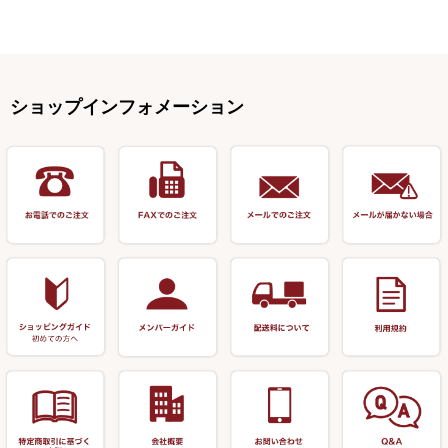
スイベル関連・クッションゴム
スコープ＆MFC金物類
スノコ・イス・キャリーカート
正志作
至道 ・ さみだれ
すべて
Ｋブランド
アクセサリー
手作り用アイテム
焚火・キャンプ用品
VARIVAS・ルック＆ダクロン
オモリ類
釣台 GINKAKUシリーズ
藻刈り・フラシ
伊吹作（針外し）
クルージャン・超絶シリーズ
リサイクル カーボン竿
エサボール・計量カップ等
塗料・その他
アウトドア用品・その他
関連アイテム
オモリストッパー・軸
釣台 EXTRA（エクストラ）シ
カウンター・スケーラー
万力（高級品）
希粋・mighty（マイティー）
リサイクル 竹竿（～19,999円）
ポンプ絞り器・ポンプ類
ショップインフォメーション
リーズ
塗料用 筆
底取りアイテム
衣類・スカート・グローブ
万力（その他）
ナイター浮子・その他
リサイクル 竹竿（20,000円～）
うどん関連用品
釣台 王座シリーズ
装飾品
仕掛け巻き等
キャップ
玉網（高級品）
リサイクル 竹竿（深山）
釣台 釣宝・その他
ハサミ
偏光サングラス
玉網 (その他)
リサイクル 浮子
針外し
小物ケース・保護ケース
替網・仕付糸
リサイクル へら用品
おもしろアイデア商品
玉置（高級品）
リサイクル 玉網・玉置・フラ
シ
シール・ステッカー類
玉置（その他）
リサイクル 浮子箱・浮子筒・
書籍＆DVD
万力付お膳・うどん皿
ハリス箱
防寒コーナー
先受・メスネジ・その他
アウトレット商品