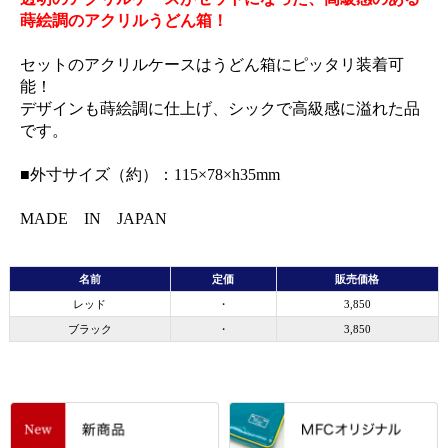
蒔絵調のアクリルうどん箱！
セットのアクリルケースはうどん箱にピッタリ装着可
能！
デザインも蒔絵調に仕上げ、シックで高級感に溢れた品
です。
■外寸サイズ（約）：115×78×h35mm
MADE IN JAPAN
名前
定価
販売価格
レッド
・
3,850
ブラック
・
3,850