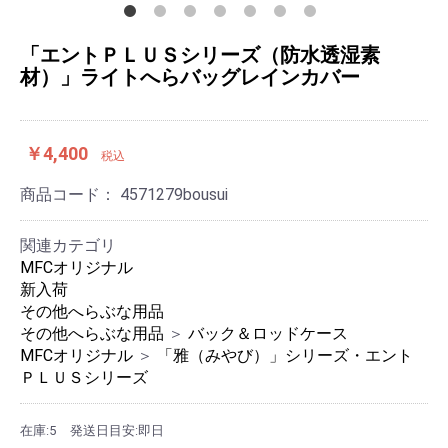
「エントＰＬＵＳシリーズ（防水透湿素
材）」ライトへらバッグレインカバー
￥4,400
税込
商品コード：
4571279bousui
関連カテゴリ
MFCオリジナル
新入荷
その他へらぶな用品
その他へらぶな用品
＞
バック＆ロッドケース
MFCオリジナル
＞
「雅（みやび）」シリーズ・エント
ＰＬＵＳシリーズ
在庫:5
発送日目安:即日