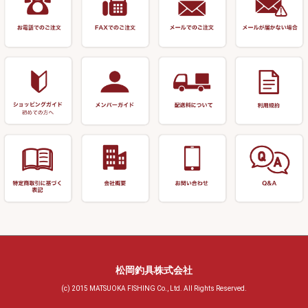
釣台 釣宝・その他
ハサミ
偏光サングラス
玉網 (その他)
リサイクル 浮子
針外し
小物ケース・保護ケース
替網・仕付糸
リサイクル へら用品
おもしろアイデア商品
玉置（高級品）
リサイクル 玉網・玉置・フラ
シ
シール・ステッカー類
玉置（その他）
リサイクル 浮子箱・浮子筒・
書籍＆DVD
万力付お膳・うどん皿
ハリス箱
防寒コーナー
先受・メスネジ・その他
アウトレット商品
松岡釣具株式会社
(c) 2015 MATSUOKA FISHING Co., Ltd. All Rights Reserved.