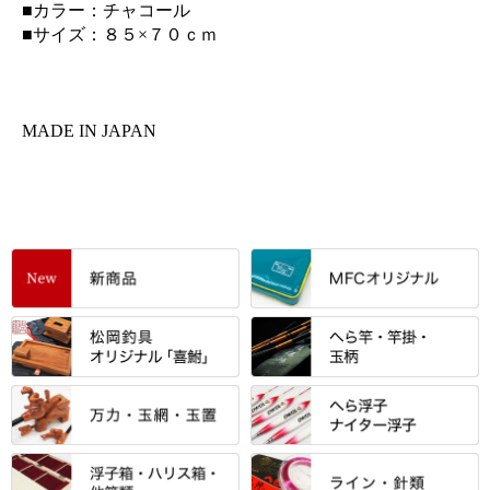
■カラー：チャコール
■サイズ：８５×７０ｃｍ
MADE IN JAPAN
すべて
「雅（みやび）」シリーズ・エ
ントＰＬＵＳシリーズ
すべて
すべて
エントラント・ＳＰＷシリーズ
「至高」シリーズ
シマノ
すべて
すべて
スモールクロコダイルシリーズ
万力付お膳
ダイワ