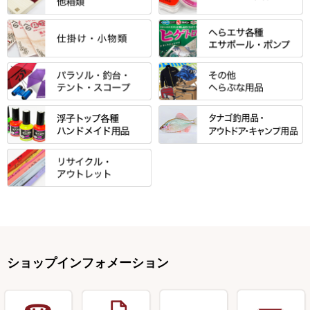
当店オリジナル「勝俊」作
忠相・一志
エクセーヌ・スエードシリーズ
クワセ皿・コブ皿・角皿
がまかつ
すべて
すべて
光竹 製品
昴 ・TOMO
バッグ・小物ケース・ワッペン
浮子筒・浮子箱・ハリス箱・玉
サクラ・NISSIN・合成竿・他
金鯱 シリーズ
東レ・ラーヂ
ノ柄スタンド
松村作（万力）
りきや ・ 大祐
クッション・シート・スカー
すべて
すべて
光竹作 カーボン竿掛・玉ノ柄
浮子箱
サンライン ・ ダン
ト・エプロン
小物箱・うどん箱・うどん皿
松村作（先受・その他）
心也・士天・狂鬼
ウキ止めストッパー・糸・チュ
マルキュー 麩系
匠絆・かちどき・旋（めぐ
浮子立て・浮子筒
ラインシステム
保護ケース
ーブ
ハサミケース
る）・千望・千尋・悠月・その
すべて
すべて
万久作
伊吹 ・ SATTO
マルキュー その他
他
ハリスケース
鬼掛・MARUTO
アクリルシリーズ・アクセサリ
ウキゴム 遊動式
カウンター
パラソル
バック＆ロッドケース
岐山 製品
KEN∑HI【ケンシ】
ー
Gうどん本舗
竹 竿掛・玉柄
すべて
すべて
仕掛箱・小物箱
がまかつ
松葉仕掛用
針外し・糸ほどき
テント
クッション・シート
逍遥（しょうよう）
輝・阿修羅
野本うどん・その他
竿掛セット・玉ノ柄セット
浮子用素材
タナゴ釣用品
ハリスメジャー系
OWNER
スイベル関連・クッションゴム
スコープ＆MFC金物類
スノコ・イス・キャリーカート
正志作
至道 ・ さみだれ
すべて
Ｋブランド
アクセサリー
手作り用アイテム
焚火・キャンプ用品
VARIVAS・ルック＆ダクロン
オモリ類
釣台 GINKAKUシリーズ
藻刈り・フラシ
伊吹作（針外し）
クルージャン・超絶シリーズ
リサイクル カーボン竿
エサボール・計量カップ等
塗料・その他
アウトドア用品・その他
関連アイテム
オモリストッパー・軸
釣台 EXTRA（エクストラ）シ
カウンター・スケーラー
万力（高級品）
希粋・mighty（マイティー）
リサイクル 竹竿（～19,999円）
ポンプ絞り器・ポンプ類
ショップインフォメーション
リーズ
塗料用 筆
底取りアイテム
衣類・スカート・グローブ
万力（その他）
ナイター浮子・その他
リサイクル 竹竿（20,000円～）
うどん関連用品
釣台 王座シリーズ
装飾品
仕掛け巻き等
キャップ
玉網（高級品）
リサイクル 竹竿（深山）