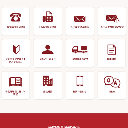
衣類・スカート・グローブ
万力（その他）
ナイター浮子・その他
リサイクル 竹竿（20,000円～）
うどん関連用品
釣台 王座シリーズ
装飾品
仕掛け巻き等
キャップ
玉網（高級品）
リサイクル 竹竿（深山）
釣台 釣宝・その他
ハサミ
偏光サングラス
玉網 (その他)
リサイクル 浮子
針外し
小物ケース・保護ケース
替網・仕付糸
リサイクル へら用品
おもしろアイデア商品
玉置（高級品）
リサイクル 玉網・玉置・フラ
シ
シール・ステッカー類
玉置（その他）
リサイクル 浮子箱・浮子筒・
書籍＆DVD
万力付お膳・うどん皿
ハリス箱
防寒コーナー
先受・メスネジ・その他
アウトレット商品
松岡釣具株式会社