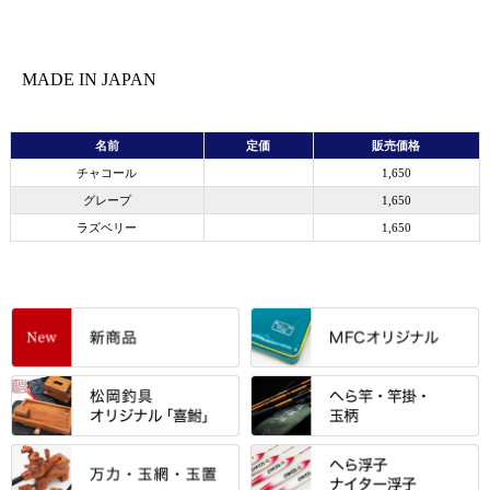
MADE IN JAPAN
名前
定価
販売価格
チャコール
1,650
グレープ
1,650
ラズベリー
1,650
すべて
「雅（みやび）」シリーズ・エ
ントＰＬＵＳシリーズ
すべて
すべて