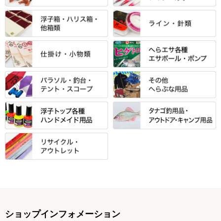
エントラント・ＳＰＷシリーズ
「至高」シリーズ
シマノ
すべて
すべて
スモールクロコダイルシリーズ
万力付お膳
ダイワ
当店オリジナル「勝俊」作
忠相・一志
エクセーヌ・スエードシリーズ
クワセ皿・コブ皿・角皿
がまかつ
すべて
すべて
光竹 製品
昴 ・TOMO
バッグ・小物ケース・ワッペン
浮子筒・浮子箱・ハリス箱・玉
サクラ・NISSIN・合成竿・他
金鯱 シリーズ
東レ・ラーヂ
ノ柄スタンド
松村作（万力）
りきや ・ 大祐
クッション・シート・スカー
すべて
すべて
光竹作 カーボン竿掛・玉ノ柄
浮子箱
サンライン ・ ダン
ト・エプロン
小物箱・うどん箱・うどん皿
松村作（先受・その他）
心也・士天・狂鬼
ウキ止めストッパー・糸・チュ
マルキュー 麩系
匠絆・かちどき・旋（めぐ
浮子立て・浮子筒
ラインシステム
保護ケース
ーブ
ハサミケース
る）・千望・千尋・悠月・その
すべて
すべて
万久作
伊吹 ・ SATTO
マルキュー その他
他
ハリスケース
鬼掛・MARUTO
アクリルシリーズ・アクセサリ
ウキゴム 遊動式
カウンター
パラソル
バック＆ロッドケース
岐山 製品
KEN∑HI【ケンシ】
ー
Gうどん本舗
竹 竿掛・玉柄
すべて
すべて
仕掛箱・小物箱
がまかつ
松葉仕掛用
針外し・糸ほどき
テント
クッション・シート
逍遥（しょうよう）
輝・阿修羅
野本うどん・その他
竿掛セット・玉ノ柄セット
浮子用素材
タナゴ釣用品
ハリスメジャー系
OWNER
スイベル関連・クッションゴム
スコープ＆MFC金物類
スノコ・イス・キャリーカート
正志作
至道 ・ さみだれ
すべて
Ｋブランド
アクセサリー
手作り用アイテム
焚火・キャンプ用品
VARIVAS・ルック＆ダクロン
オモリ類
釣台 GINKAKUシリーズ
藻刈り・フラシ
伊吹作（針外し）
クルージャン・超絶シリーズ
リサイクル カーボン竿
エサボール・計量カップ等
塗料・その他
アウトドア用品・その他
関連アイテム
オモリストッパー・軸
釣台 EXTRA（エクストラ）シ
カウンター・スケーラー
万力（高級品）
希粋・mighty（マイティー）
リサイクル 竹竿（～19,999円）
ポンプ絞り器・ポンプ類
ショップインフォメーション
リーズ
塗料用 筆
底取りアイテム