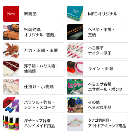
すべて
「雅（みやび）」シリーズ・エ
ントＰＬＵＳシリーズ
すべて
すべて
エントラント・ＳＰＷシリーズ
「至高」シリーズ
シマノ
すべて
すべて
スモールクロコダイルシリーズ
万力付お膳
ダイワ
当店オリジナル「勝俊」作
忠相・一志
エクセーヌ・スエードシリーズ
クワセ皿・コブ皿・角皿
がまかつ
すべて
すべて
光竹 製品
昴 ・TOMO
バッグ・小物ケース・ワッペン
浮子筒・浮子箱・ハリス箱・玉
サクラ・NISSIN・合成竿・他
金鯱 シリーズ
東レ・ラーヂ
ノ柄スタンド
松村作（万力）
りきや ・ 大祐
クッション・シート・スカー
すべて
すべて
光竹作 カーボン竿掛・玉ノ柄
浮子箱
サンライン ・ ダン
ト・エプロン
小物箱・うどん箱・うどん皿
松村作（先受・その他）
心也・士天・狂鬼
ウキ止めストッパー・糸・チュ
マルキュー 麩系
匠絆・かちどき・旋（めぐ
浮子立て・浮子筒
ラインシステム
保護ケース
ーブ
ハサミケース
る）・千望・千尋・悠月・その
すべて
すべて
万久作
伊吹 ・ SATTO
マルキュー その他
他
ハリスケース
鬼掛・MARUTO
アクリルシリーズ・アクセサリ
ウキゴム 遊動式
カウンター
パラソル
バック＆ロッドケース