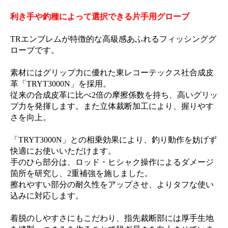
利き手や釣種によって選択できる片手用グローブ
TRエンブレムが特徴的な高級感あふれるフィッシンググ
ローブです。
素材にはグリップ力に優れた東レコーテックス社合成皮
革「TRYT3000N」を採用。
従来の合成皮革に比べ2倍の摩擦係数を持ち、高いグリッ
プ力を発揮します。また立体裁断加工により、握りやす
さを向上。
「TRYT3000N」との相乗効果により、釣り動作を妨げず
快適にお使いいただけます。
手のひら部分は、ロッド・ヒシャク操作によるダメージ
箇所を研究し、2重補強を施しました。
擦れやすい部分の耐久性をアップさせ、よりタフな使い
込みに対応します。
着脱のしやすさにもこだわり、指先裁断部には厚手生地