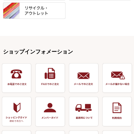
岐山 製品
KEN∑HI【ケンシ】
ー
Gうどん本舗
竹 竿掛・玉柄
すべて
すべて
仕掛箱・小物箱
がまかつ
松葉仕掛用
針外し・糸ほどき
テント
クッション・シート
逍遥（しょうよう）
輝・阿修羅
野本うどん・その他
竿掛セット・玉ノ柄セット
浮子用素材
タナゴ釣用品
ハリスメジャー系
OWNER
スイベル関連・クッションゴム
スコープ＆MFC金物類
スノコ・イス・キャリーカート
正志作
至道 ・ さみだれ
すべて
Ｋブランド
アクセサリー
手作り用アイテム
焚火・キャンプ用品
VARIVAS・ルック＆ダクロン
オモリ類
釣台 GINKAKUシリーズ
藻刈り・フラシ
伊吹作（針外し）
クルージャン・超絶シリーズ
リサイクル カーボン竿
エサボール・計量カップ等
塗料・その他
アウトドア用品・その他
関連アイテム
オモリストッパー・軸
釣台 EXTRA（エクストラ）シ
カウンター・スケーラー
万力（高級品）
希粋・mighty（マイティー）
リサイクル 竹竿（～19,999円）
ポンプ絞り器・ポンプ類
ショップインフォメーション
リーズ
塗料用 筆
底取りアイテム
衣類・スカート・グローブ
万力（その他）
ナイター浮子・その他
リサイクル 竹竿（20,000円～）
うどん関連用品
釣台 王座シリーズ
装飾品
仕掛け巻き等
キャップ
玉網（高級品）
リサイクル 竹竿（深山）
釣台 釣宝・その他
ハサミ
偏光サングラス
玉網 (その他)
リサイクル 浮子
針外し
小物ケース・保護ケース
替網・仕付糸
リサイクル へら用品
おもしろアイデア商品
玉置（高級品）
リサイクル 玉網・玉置・フラ
シ
シール・ステッカー類
玉置（その他）
リサイクル 浮子箱・浮子筒・
書籍＆DVD
万力付お膳・うどん皿
ハリス箱