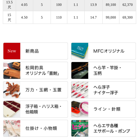
13.5
4.05
5
100
1.1
13.9
89,100
62,370
尺
15
4.50
5
110
1.1
14.7
99,000
69,300
尺
すべて
「雅（みやび）」シリーズ・エ
ントＰＬＵＳシリーズ
すべて
すべて
エントラント・ＳＰＷシリーズ
「至高」シリーズ
シマノ
すべて
すべて
スモールクロコダイルシリーズ
万力付お膳
ダイワ
当店オリジナル「勝俊」作
忠相・一志
エクセーヌ・スエードシリーズ
クワセ皿・コブ皿・角皿
がまかつ
すべて
すべて
光竹 製品
昴 ・TOMO
バッグ・小物ケース・ワッペン
浮子筒・浮子箱・ハリス箱・玉
サクラ・NISSIN・合成竿・他
金鯱 シリーズ
東レ・ラーヂ