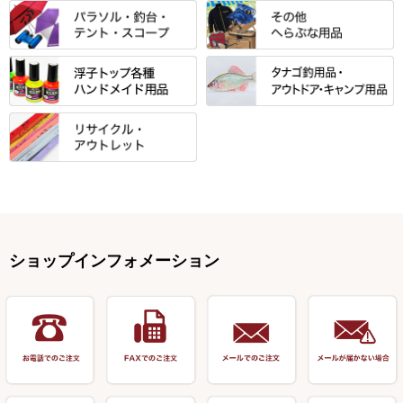
ノ柄スタンド
松村作（万力）
りきや ・ 大祐
クッション・シート・スカー
すべて
すべて
光竹作 カーボン竿掛・玉ノ柄
浮子箱
サンライン ・ ダン
ト・エプロン
小物箱・うどん箱・うどん皿
松村作（先受・その他）
心也・士天・狂鬼
ウキ止めストッパー・糸・チュ
マルキュー 麩系
匠絆・かちどき・旋（めぐ
浮子立て・浮子筒
ラインシステム
保護ケース
ーブ
ハサミケース
る）・千望・千尋・悠月・その
すべて
すべて
万久作
伊吹 ・ SATTO
マルキュー その他
他
ハリスケース
鬼掛・MARUTO
アクリルシリーズ・アクセサリ
ウキゴム 遊動式
カウンター
パラソル
バック＆ロッドケース
岐山 製品
KEN∑HI【ケンシ】
ー
Gうどん本舗
竹 竿掛・玉柄
すべて
すべて
仕掛箱・小物箱
がまかつ
松葉仕掛用
針外し・糸ほどき
テント
クッション・シート
逍遥（しょうよう）
輝・阿修羅
野本うどん・その他
竿掛セット・玉ノ柄セット
浮子用素材
タナゴ釣用品
ハリスメジャー系
OWNER
スイベル関連・クッションゴム
スコープ＆MFC金物類
スノコ・イス・キャリーカート
正志作
至道 ・ さみだれ
すべて
Ｋブランド
アクセサリー
手作り用アイテム
焚火・キャンプ用品
VARIVAS・ルック＆ダクロン
オモリ類
釣台 GINKAKUシリーズ
藻刈り・フラシ
伊吹作（針外し）
クルージャン・超絶シリーズ
リサイクル カーボン竿
エサボール・計量カップ等
塗料・その他
アウトドア用品・その他
関連アイテム
オモリストッパー・軸
釣台 EXTRA（エクストラ）シ
カウンター・スケーラー
万力（高級品）
希粋・mighty（マイティー）
リサイクル 竹竿（～19,999円）
ポンプ絞り器・ポンプ類
ショップインフォメーション
リーズ
塗料用 筆
底取りアイテム
衣類・スカート・グローブ
万力（その他）
ナイター浮子・その他
リサイクル 竹竿（20,000円～）
うどん関連用品
釣台 王座シリーズ
装飾品
仕掛け巻き等
キャップ
玉網（高級品）
リサイクル 竹竿（深山）
釣台 釣宝・その他
ハサミ
偏光サングラス
玉網 (その他)
リサイクル 浮子
針外し
小物ケース・保護ケース
替網・仕付糸
リサイクル へら用品