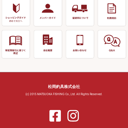
おもしろアイデア商品
玉置（高級品）
リサイクル 玉網・玉置・フラ
シ
シール・ステッカー類
玉置（その他）
リサイクル 浮子箱・浮子筒・
書籍＆DVD
万力付お膳・うどん皿
ハリス箱
防寒コーナー
先受・メスネジ・その他
アウトレット商品
松岡釣具株式会社
(c) 2015 MATSUOKA FISHING Co., Ltd. All Rights Reserved.