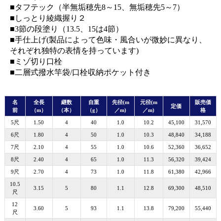
■タフテック（半無垢穂先8～15、無垢穂先5～7）
■しっとり綾織握り２
■3節の段塗り（13.5、15は4節）
■手仕上げ(製品によって色味・風合いが微妙に異なり、
それぞれ独特の表情を持っています)
■ミゾ切り口栓
■二層式撥水竿袋/口栓収納ポケット付き
名
全長
継数
自重
先径(m
元径(m
販売価
定価
前
（m）
（本）
（g）
／m)
／m)
格
5尺
1.50
4
40
1.0
10.2
45,100
31,570
6尺
1.80
4
50
1.0
10.3
48,840
34,188
7尺
2.10
4
55
1.0
10.6
52,360
36,652
8尺
2.40
4
65
1.0
11.3
56,320
39,424
9尺
2.70
4
73
1.0
11.8
61,380
42,966
10.5
3.15
5
80
1.1
12.8
69,300
48,510
尺
12
3.60
5
93
1.1
13.8
79,200
55,440
尺