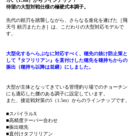
5尺（1.5m）からラインナップ！
待望の大型対戦仕様の極硬式本調子。
先代の頼刃を踏襲しながら、さらなる進化を遂げた［飛
天弓 頼刃またたき］は、こだわりの大型対応モデルで
す。
大型化するへらぶなに対応すべく、穂先の抜け防止策と
して『タフリリアン』を直付けした穂先を穂持ちからの
振出（穂持ち以降は並継）にしました。
大型が主体となってきている管理釣り場でのチョーチン
にも適応した腰のある調子に設定しています。
また、接近戦対策の5（1.5m）からのラインナップです。
■スパイラルX
■高精度テーパー合わせ
■振出穂先
■直付けタフリリアン