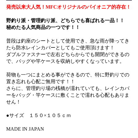
発売以来大人気！MFCオリジナルのパイオニア的存在！
野釣り派・管理釣り派、どちらでも喜ばれる一品！！
秘めたる人気商品の一つです！！
普段は釣座のシートとして使用でき、急な雨が降ってき
たら防水レインカバーとしてもご使用頂けます！
ダブルファスナーで左右どちらからでも開閉ができるの
で、バッグや竿ケースを収納しやすくなっています。
荷物も一つにまとめる事ができるので、特に野釣りでの
置き忘れも心配ご無用です！！
さらに、管理釣り場の桟橋が濡れていても、レインカバ
ーをバッグ・竿ケースに敷くことで濡れる心配もありま
せん！
●サイズ １５０×１０５ｃｍ
MADE IN JAPAN