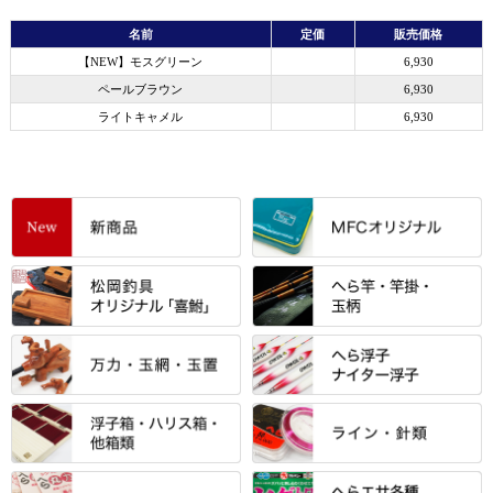
名前
定価
販売価格
【NEW】モスグリーン
6,930
ペールブラウン
6,930
ライトキャメル
6,930
すべて
「雅（みやび）」シリーズ・エ
ントＰＬＵＳシリーズ
すべて
すべて
エントラント・ＳＰＷシリーズ
「至高」シリーズ
シマノ
すべて
すべて
スモールクロコダイルシリーズ
万力付お膳
ダイワ
当店オリジナル「勝俊」作
忠相・一志
エクセーヌ・スエードシリーズ
クワセ皿・コブ皿・角皿
がまかつ
すべて
すべて