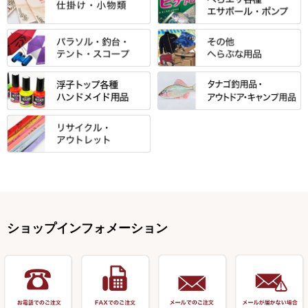
光竹 製品
昴 ・TOMO
バッグ・小物ケース・ワッペン
浮子筒・浮子箱・ハリス箱・玉
サクラ・NISSIN・合成竿・他
金鯱 シリーズ
東レ・ラーヂ
ノ柄スタンド
松村作（万力）
りきや ・ 大祐
クッション・シート・スカー
すべて
すべて
光竹作 カーボン竿掛・玉ノ柄
浮子箱
サンライン ・ ダン
ト・エプロン
小物箱・うどん箱・うどん皿
松村作（先受・その他）
心也・士天・狂鬼
ウキ止めストッパー・糸・チュ
マルキュー 麩系
匠絆・かちどき・旋（めぐ
浮子立て・浮子筒
ラインシステム
保護ケース
ーブ
ハサミケース
る）・千望・千尋・悠月・その
すべて
すべて
万久作
伊吹 ・ SATTO
マルキュー その他
他
ハリスケース
鬼掛・MARUTO
アクリルシリーズ・アクセサリ
ウキゴム 遊動式
カウンター
パラソル
バック＆ロッドケース
岐山 製品
KEN∑HI【ケンシ】
ー
Gうどん本舗
竹 竿掛・玉柄
すべて
すべて
仕掛箱・小物箱
がまかつ
松葉仕掛用
針外し・糸ほどき
テント
クッション・シート
逍遥（しょうよう）
輝・阿修羅
野本うどん・その他
竿掛セット・玉ノ柄セット
浮子用素材
タナゴ釣用品
ハリスメジャー系
OWNER
スイベル関連・クッションゴム
スコープ＆MFC金物類
スノコ・イス・キャリーカート
正志作
至道 ・ さみだれ
すべて
Ｋブランド
アクセサリー
手作り用アイテム
焚火・キャンプ用品
VARIVAS・ルック＆ダクロン
オモリ類
釣台 GINKAKUシリーズ
藻刈り・フラシ
伊吹作（針外し）
クルージャン・超絶シリーズ
リサイクル カーボン竿
エサボール・計量カップ等
塗料・その他
アウトドア用品・その他
関連アイテム
オモリストッパー・軸
釣台 EXTRA（エクストラ）シ
カウンター・スケーラー
万力（高級品）
希粋・mighty（マイティー）
リサイクル 竹竿（～19,999円）
ポンプ絞り器・ポンプ類
ショップインフォメーション
リーズ
塗料用 筆
底取りアイテム
衣類・スカート・グローブ
万力（その他）
ナイター浮子・その他
リサイクル 竹竿（20,000円～）
うどん関連用品
釣台 王座シリーズ
装飾品
仕掛け巻き等
キャップ
玉網（高級品）
リサイクル 竹竿（深山）
釣台 釣宝・その他
ハサミ
偏光サングラス
玉網 (その他)
リサイクル 浮子