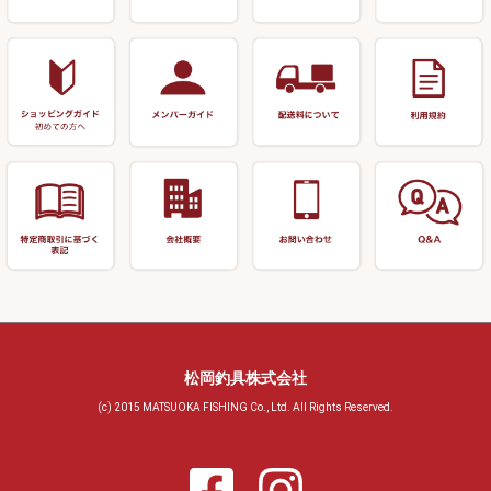
針外し
小物ケース・保護ケース
替網・仕付糸
リサイクル へら用品
おもしろアイデア商品
玉置（高級品）
リサイクル 玉網・玉置・フラ
シ
シール・ステッカー類
玉置（その他）
リサイクル 浮子箱・浮子筒・
書籍＆DVD
万力付お膳・うどん皿
ハリス箱
防寒コーナー
先受・メスネジ・その他
アウトレット商品
松岡釣具株式会社
(c) 2015 MATSUOKA FISHING Co., Ltd. All Rights Reserved.