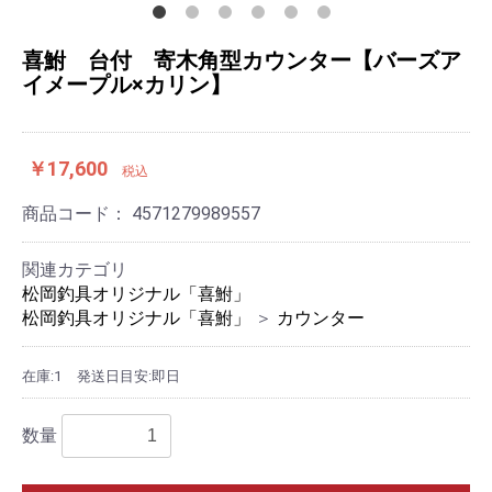
喜鮒 台付 寄木角型カウンター【バーズア
イメープル×カリン】
￥17,600
税込
商品コード：
4571279989557
関連カテゴリ
松岡釣具オリジナル「喜鮒」
松岡釣具オリジナル「喜鮒」
＞
カウンター
在庫:1
発送日目安:即日
数量