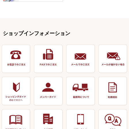
浮子用素材
タナゴ釣用品
ハリスメジャー系
OWNER
スイベル関連・クッションゴム
スコープ＆MFC金物類
スノコ・イス・キャリーカート
正志作
至道 ・ さみだれ
すべて
Ｋブランド
アクセサリー
手作り用アイテム
焚火・キャンプ用品
VARIVAS・ルック＆ダクロン
オモリ類
釣台 GINKAKUシリーズ
藻刈り・フラシ
伊吹作（針外し）
クルージャン・超絶シリーズ
リサイクル カーボン竿
エサボール・計量カップ等
塗料・その他
アウトドア用品・その他
関連アイテム
オモリストッパー・軸
釣台 EXTRA（エクストラ）シ
カウンター・スケーラー
万力（高級品）
希粋・mighty（マイティー）
リサイクル 竹竿（～19,999円）
ポンプ絞り器・ポンプ類
ショップインフォメーション
リーズ
塗料用 筆
底取りアイテム
衣類・スカート・グローブ
万力（その他）
ナイター浮子・その他
リサイクル 竹竿（20,000円～）
うどん関連用品
釣台 王座シリーズ
装飾品
仕掛け巻き等
キャップ
玉網（高級品）
リサイクル 竹竿（深山）
釣台 釣宝・その他
ハサミ
偏光サングラス
玉網 (その他)
リサイクル 浮子
針外し
小物ケース・保護ケース
替網・仕付糸
リサイクル へら用品
おもしろアイデア商品
玉置（高級品）
リサイクル 玉網・玉置・フラ
シ
シール・ステッカー類
玉置（その他）
リサイクル 浮子箱・浮子筒・
書籍＆DVD
万力付お膳・うどん皿
ハリス箱
防寒コーナー
先受・メスネジ・その他
アウトレット商品