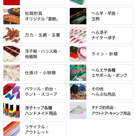
すべて
「雅（みやび）」シリーズ・エ
ントＰＬＵＳシリーズ
すべて
すべて
エントラント・ＳＰＷシリーズ
「至高」シリーズ
シマノ
すべて
すべて
スモールクロコダイルシリーズ
万力付お膳
ダイワ
当店オリジナル「勝俊」作
忠相・一志
エクセーヌ・スエードシリーズ
クワセ皿・コブ皿・角皿
がまかつ
すべて
すべて
光竹 製品
昴 ・TOMO
バッグ・小物ケース・ワッペン
浮子筒・浮子箱・ハリス箱・玉
サクラ・NISSIN・合成竿・他
金鯱 シリーズ
東レ・ラーヂ
ノ柄スタンド
松村作（万力）
りきや ・ 大祐
クッション・シート・スカー
すべて
すべて
光竹作 カーボン竿掛・玉ノ柄
浮子箱
サンライン ・ ダン
ト・エプロン
小物箱・うどん箱・うどん皿
松村作（先受・その他）
心也・士天・狂鬼
ウキ止めストッパー・糸・チュ
マルキュー 麩系
匠絆・かちどき・旋（めぐ
浮子立て・浮子筒
ラインシステム
保護ケース
ーブ
ハサミケース
る）・千望・千尋・悠月・その
すべて
すべて
万久作
伊吹 ・ SATTO
マルキュー その他
他
ハリスケース
鬼掛・MARUTO
アクリルシリーズ・アクセサリ
ウキゴム 遊動式
カウンター
パラソル
バック＆ロッドケース
岐山 製品
KEN∑HI【ケンシ】
ー
Gうどん本舗
竹 竿掛・玉柄
すべて
すべて
仕掛箱・小物箱
がまかつ
松葉仕掛用
針外し・糸ほどき
テント
クッション・シート
逍遥（しょうよう）
輝・阿修羅
野本うどん・その他
竿掛セット・玉ノ柄セット