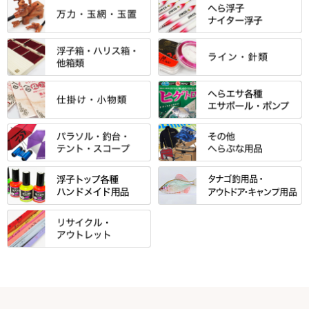
ントＰＬＵＳシリーズ
すべて
すべて
エントラント・ＳＰＷシリーズ
「至高」シリーズ
シマノ
すべて
すべて
スモールクロコダイルシリーズ
万力付お膳
ダイワ
当店オリジナル「勝俊」作
忠相・一志
エクセーヌ・スエードシリーズ
クワセ皿・コブ皿・角皿
がまかつ
すべて
すべて
光竹 製品
昴 ・TOMO
バッグ・小物ケース・ワッペン
浮子筒・浮子箱・ハリス箱・玉
サクラ・NISSIN・合成竿・他
金鯱 シリーズ
東レ・ラーヂ
ノ柄スタンド
松村作（万力）
りきや ・ 大祐
クッション・シート・スカー
すべて
すべて
光竹作 カーボン竿掛・玉ノ柄
浮子箱
サンライン ・ ダン
ト・エプロン
小物箱・うどん箱・うどん皿
松村作（先受・その他）
心也・士天・狂鬼
ウキ止めストッパー・糸・チュ
マルキュー 麩系
匠絆・かちどき・旋（めぐ
浮子立て・浮子筒
ラインシステム
保護ケース
ーブ
ハサミケース
る）・千望・千尋・悠月・その
すべて
すべて
万久作
伊吹 ・ SATTO
マルキュー その他
他
ハリスケース
鬼掛・MARUTO
アクリルシリーズ・アクセサリ
ウキゴム 遊動式
カウンター
パラソル
バック＆ロッドケース
岐山 製品
KEN∑HI【ケンシ】
ー
Gうどん本舗
竹 竿掛・玉柄
すべて
すべて
仕掛箱・小物箱
がまかつ
松葉仕掛用
針外し・糸ほどき
テント
クッション・シート
逍遥（しょうよう）
輝・阿修羅
野本うどん・その他
竿掛セット・玉ノ柄セット
浮子用素材
タナゴ釣用品
ハリスメジャー系
OWNER
スイベル関連・クッションゴム
スコープ＆MFC金物類
スノコ・イス・キャリーカート
正志作
至道 ・ さみだれ
すべて
Ｋブランド
アクセサリー
手作り用アイテム
焚火・キャンプ用品
VARIVAS・ルック＆ダクロン
オモリ類
釣台 GINKAKUシリーズ
藻刈り・フラシ
伊吹作（針外し）
クルージャン・超絶シリーズ
リサイクル カーボン竿
エサボール・計量カップ等
塗料・その他
アウトドア用品・その他
関連アイテム
オモリストッパー・軸
釣台 EXTRA（エクストラ）シ
カウンター・スケーラー