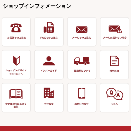
万力（高級品）
希粋・mighty（マイティー）
リサイクル 竹竿（～19,999円）
ポンプ絞り器・ポンプ類
ショップインフォメーション
リーズ
塗料用 筆
底取りアイテム
衣類・スカート・グローブ
万力（その他）
ナイター浮子・その他
リサイクル 竹竿（20,000円～）
うどん関連用品
釣台 王座シリーズ
装飾品
仕掛け巻き等
キャップ
玉網（高級品）
リサイクル 竹竿（深山）
釣台 釣宝・その他
ハサミ
偏光サングラス
玉網 (その他)
リサイクル 浮子
針外し
小物ケース・保護ケース
替網・仕付糸
リサイクル へら用品
おもしろアイデア商品
玉置（高級品）
リサイクル 玉網・玉置・フラ
シ
シール・ステッカー類
玉置（その他）
リサイクル 浮子箱・浮子筒・
書籍＆DVD
万力付お膳・うどん皿
ハリス箱
防寒コーナー
先受・メスネジ・その他
アウトレット商品