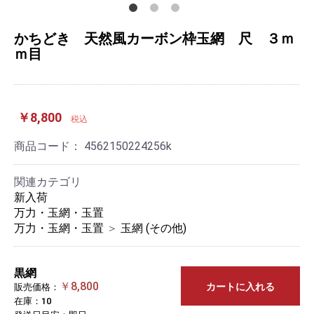
かちどき 天然風カーボン枠玉網 尺 ３ｍ
ｍ目
￥8,800
税込
商品コード：
4562150224256k
関連カテゴリ
新入荷
万力・玉網・玉置
万力・玉網・玉置
＞
玉網 (その他)
黒網
￥8,800
カートに入れる
販売価格：
在庫：10