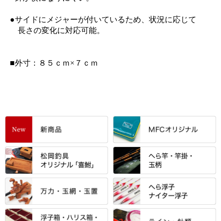
●サイドにメジャーが付いているため、状況に応じて
長さの変化に対応可能。
■外寸：８５ｃｍ×７ｃｍ
すべて
「雅（みやび）」シリーズ・エ
ントＰＬＵＳシリーズ
すべて
すべて
エントラント・ＳＰＷシリーズ
「至高」シリーズ
シマノ
すべて
すべて
スモールクロコダイルシリーズ