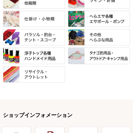
万力付お膳
ダイワ
当店オリジナル「勝俊」作
忠相・一志
エクセーヌ・スエードシリーズ
クワセ皿・コブ皿・角皿
がまかつ
すべて
すべて
光竹 製品
昴 ・TOMO
バッグ・小物ケース・ワッペン
浮子筒・浮子箱・ハリス箱・玉
サクラ・NISSIN・合成竿・他
金鯱 シリーズ
東レ・ラーヂ
ノ柄スタンド
松村作（万力）
りきや ・ 大祐
クッション・シート・スカー
すべて
すべて
光竹作 カーボン竿掛・玉ノ柄
浮子箱
サンライン ・ ダン
ト・エプロン
小物箱・うどん箱・うどん皿
松村作（先受・その他）
心也・士天・狂鬼
ウキ止めストッパー・糸・チュ
マルキュー 麩系
匠絆・かちどき・旋（めぐ
浮子立て・浮子筒
ラインシステム
保護ケース
ーブ
ハサミケース
る）・千望・千尋・悠月・その
すべて
すべて
万久作
伊吹 ・ SATTO
マルキュー その他
他
ハリスケース
鬼掛・MARUTO
アクリルシリーズ・アクセサリ
ウキゴム 遊動式
カウンター
パラソル
バック＆ロッドケース
岐山 製品
KEN∑HI【ケンシ】
ー
Gうどん本舗
竹 竿掛・玉柄
すべて
すべて
仕掛箱・小物箱
がまかつ
松葉仕掛用
針外し・糸ほどき
テント
クッション・シート
逍遥（しょうよう）
輝・阿修羅
野本うどん・その他
竿掛セット・玉ノ柄セット
浮子用素材
タナゴ釣用品
ハリスメジャー系
OWNER
スイベル関連・クッションゴム
スコープ＆MFC金物類
スノコ・イス・キャリーカート
正志作
至道 ・ さみだれ
すべて
Ｋブランド
アクセサリー
手作り用アイテム
焚火・キャンプ用品
VARIVAS・ルック＆ダクロン
オモリ類
釣台 GINKAKUシリーズ
藻刈り・フラシ
伊吹作（針外し）
クルージャン・超絶シリーズ
リサイクル カーボン竿
エサボール・計量カップ等
塗料・その他
アウトドア用品・その他
関連アイテム
オモリストッパー・軸
釣台 EXTRA（エクストラ）シ
カウンター・スケーラー
万力（高級品）
希粋・mighty（マイティー）
リサイクル 竹竿（～19,999円）
ポンプ絞り器・ポンプ類
ショップインフォメーション
リーズ
塗料用 筆
底取りアイテム
衣類・スカート・グローブ
万力（その他）
ナイター浮子・その他
リサイクル 竹竿（20,000円～）
うどん関連用品
釣台 王座シリーズ
装飾品
仕掛け巻き等
キャップ
玉網（高級品）