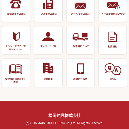
リサイクル 竹竿（深山）
釣台 釣宝・その他
ハサミ
偏光サングラス
玉網 (その他)
リサイクル 浮子
針外し
小物ケース・保護ケース
替網・仕付糸
リサイクル へら用品
おもしろアイデア商品
玉置（高級品）
リサイクル 玉網・玉置・フラ
シ
シール・ステッカー類
玉置（その他）
リサイクル 浮子箱・浮子筒・
書籍＆DVD
万力付お膳・うどん皿
ハリス箱
防寒コーナー
先受・メスネジ・その他
アウトレット商品
松岡釣具株式会社
(c) 2015 MATSUOKA FISHING Co., Ltd. All Rights Reserved.