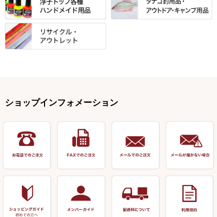
すべて
すべて
万久作
伊吹 ・ SATTO
マルキュー その他
他
ハリスケース
鬼掛・MARUTO
アクリルシリーズ・アクセサリ
ウキゴム 遊動式
カウンター
パラソル
バック＆ロッドケース
岐山 製品
KEN∑HI【ケンシ】
ー
Gうどん本舗
竹 竿掛・玉柄
すべて
すべて
仕掛箱・小物箱
がまかつ
松葉仕掛用
針外し・糸ほどき
テント
クッション・シート
逍遥（しょうよう）
輝・阿修羅
野本うどん・その他
竿掛セット・玉ノ柄セット
浮子用素材
タナゴ釣用品
ハリスメジャー系
OWNER
スイベル関連・クッションゴム
スコープ＆MFC金物類
スノコ・イス・キャリーカート
正志作
至道 ・ さみだれ
すべて
Ｋブランド
アクセサリー
手作り用アイテム
焚火・キャンプ用品
VARIVAS・ルック＆ダクロン
オモリ類
釣台 GINKAKUシリーズ
藻刈り・フラシ
伊吹作（針外し）
クルージャン・超絶シリーズ
リサイクル カーボン竿
エサボール・計量カップ等
塗料・その他
アウトドア用品・その他
関連アイテム
オモリストッパー・軸
釣台 EXTRA（エクストラ）シ
カウンター・スケーラー
万力（高級品）
希粋・mighty（マイティー）
リサイクル 竹竿（～19,999円）
ポンプ絞り器・ポンプ類
ショップインフォメーション
リーズ
塗料用 筆
底取りアイテム
衣類・スカート・グローブ
万力（その他）
ナイター浮子・その他
リサイクル 竹竿（20,000円～）
うどん関連用品
釣台 王座シリーズ
装飾品
仕掛け巻き等
キャップ
玉網（高級品）
リサイクル 竹竿（深山）
釣台 釣宝・その他
ハサミ
偏光サングラス
玉網 (その他)
リサイクル 浮子
針外し
小物ケース・保護ケース
替網・仕付糸
リサイクル へら用品
おもしろアイデア商品
玉置（高級品）
リサイクル 玉網・玉置・フラ
シ
シール・ステッカー類
玉置（その他）
リサイクル 浮子箱・浮子筒・