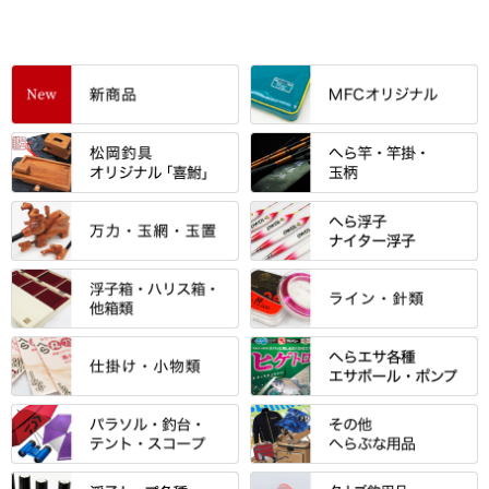
すべて
「雅（みやび）」シリーズ・エ
ントＰＬＵＳシリーズ
すべて
すべて
エントラント・ＳＰＷシリーズ
「至高」シリーズ
シマノ
すべて
すべて
スモールクロコダイルシリーズ
万力付お膳
ダイワ
当店オリジナル「勝俊」作
忠相・一志
エクセーヌ・スエードシリーズ
クワセ皿・コブ皿・角皿
がまかつ
すべて
すべて
光竹 製品
昴 ・TOMO
バッグ・小物ケース・ワッペン
浮子筒・浮子箱・ハリス箱・玉
サクラ・NISSIN・合成竿・他
金鯱 シリーズ
東レ・ラーヂ
ノ柄スタンド
松村作（万力）
りきや ・ 大祐
クッション・シート・スカー
すべて
すべて
光竹作 カーボン竿掛・玉ノ柄
浮子箱
サンライン ・ ダン
ト・エプロン
小物箱・うどん箱・うどん皿
松村作（先受・その他）
心也・士天・狂鬼
ウキ止めストッパー・糸・チュ
マルキュー 麩系
匠絆・かちどき・旋（めぐ
浮子立て・浮子筒
ラインシステム
保護ケース
ーブ
ハサミケース
る）・千望・千尋・悠月・その