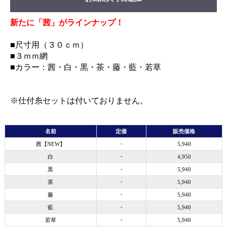
新たに「茜」がラインナップ！
■尺寸用（３０ｃｍ）
■３ｍｍ網
■カラー：茜・白・黒・茶・藤・藍・若草
※仕付糸セットは付いておりません。
名前
定価
販売価格
茜【NEW】
・
5,940
白
・
4,950
黒
・
5,940
茶
・
5,940
藤
・
5,940
藍
・
5,940
若草
・
5,940