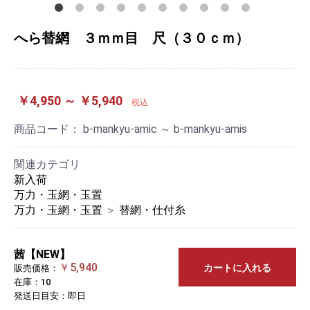
へら替網 ３ｍｍ目 尺（３０ｃｍ）
￥4,950 ～ ￥5,940
税込
商品コード：
b-mankyu-amic ～ b-mankyu-amis
関連カテゴリ
新入荷
万力・玉網・玉置
万力・玉網・玉置
＞
替網・仕付糸
茜【NEW】
￥5,940
カートに入れる
販売価格：
在庫：10
発送日目安：即日