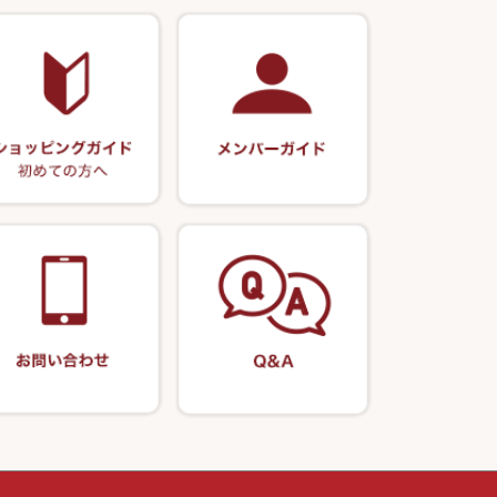
・旋（めぐる）・
岐山 製品
クッションゴム
・その他
リサイクル 竹竿（20,000円～）
月・その他
Ｋブランド
逍遥（しょうよう）
リサイクル 竹竿（深山）
エサボール・計量カップ等
正志作
ー・軸
リサイクル 浮子
ノ柄セット
ポンプ絞り器・ポンプ類
伊吹作（針外し）
リサイクル へら用品
うどん関連用品
万力（高級品）
リサイクル 玉網・玉置・フラシ
万力（その他）
リサイクル 浮子箱・浮子筒・ハ
リス箱
玉網（高級品）
アウトレット商品
玉網 (その他)
替網・仕付糸
玉置（高級品）
玉置（その他）
万力付お膳・うどん皿