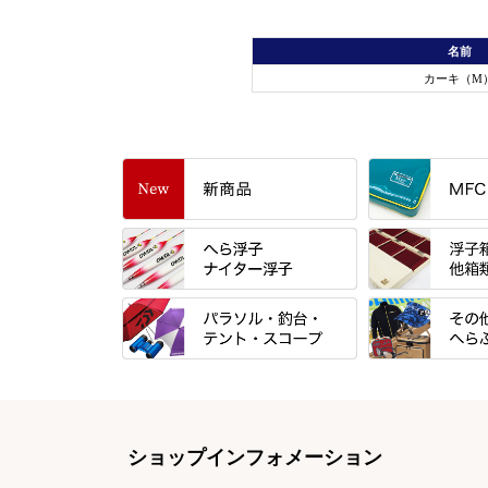
名前
カーキ（M
すべて
「雅（みやび）
トＰＬＵＳシリ
すべて
すべて
エントラント・
忠相・一志
金鯱 シリーズ
すべて
すべて
スモールクロコ
昴 ・TOMO
浮子箱
パラソル
バック＆ロッド
エクセーヌ・ス
りきや ・ 大祐
浮子立て・浮子
ショップインフォメーション
テント
クッション・シ
バッグ・小物ケ
心也・士天・狂鬼
ハリスケース