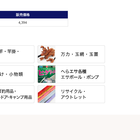
販売価格
4,394
すべて
当店オリジナル「勝俊」作
すべて
光竹 製品
パー・糸・チュー
マルキュー 麩系
松村作（万力）
すべて
マルキュー その他
N・合成竿・他
松村作（先受・その他）
式
リサイクル カーボン竿
Gうどん本舗
ン竿掛・玉ノ柄
万久作
用品
リサイクル 竹竿（～19,999円）
野本うどん・その他