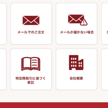
匠絆・かちどき
スイベル関連・
キャリーカート
塗料・その他
アウトドア用品
ート・スカート・
ハサミケース
千望・千尋・悠
がまかつ
オモリ類
塗料用 筆
カウンター
竹 竿掛・玉柄
系
OWNER
オモリストッパ
ケーラー
装飾品
針外し・糸ほどき
竿掛セット・玉
VARIVAS・ルック＆ダクロン
ズ・アクセサリー
底取りアイテム
・グローブ
アクセサリー
関連アイテム
仕掛け巻き等
ハサミ
針外し
護ケース
ア商品
カー類