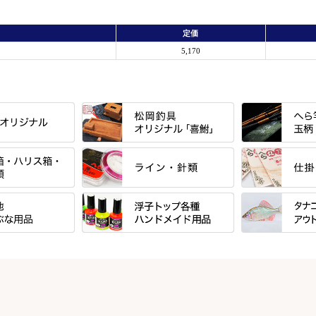
定価
）
5,170
すべて
すべて
」シリーズ・エン
「至高」シリーズ
シマノ
ーズ
すべて
すべて
万力付お膳
ダイワ
ＳＰＷシリーズ
東レ・ラーヂ
ウキ止めストッ
クワセ皿・コブ皿・角皿
がまかつ
ブ
すべて
すべて
ダイルシリーズ
サンライン ・ ダン
浮子筒・浮子箱・ハリス箱・玉ノ
サクラ・NISSI
ウキゴム 遊動
ケース
浮子用素材
タナゴ釣用品
エードシリーズ
柄スタンド
筒
ラインシステム
光竹作 カーボ
松葉仕掛用
ート
手作り用アイテム
焚火・キャンプ
ース・ワッペン
小物箱・うどん箱・うどん皿
鬼掛・MARUTO