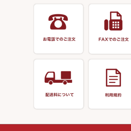
スコープ＆MFC金物類
スノコ・イス・
クッション・シ
伊吹 ・ SATTO
仕掛箱・小物箱
エプロン
釣台 GINKAKUシリーズ
藻刈り・フラシ
KEN∑HI【ケンシ】
ハリスメジャー
保護ケース
釣台 EXTRA（エクストラ）シリ
カウンター・ス
輝・阿修羅
ーズ
アクリルシリー
衣類・スカート
至道 ・ さみだれ
釣台 王座シリーズ
キャップ
クルージャン・超絶シリーズ
釣台 釣宝・その他
偏光サングラス
希粋・mighty（マイティー）
小物ケース・保
ナイター浮子・その他
おもしろアイデ
シール・ステッ
書籍＆DVD
防寒コーナー