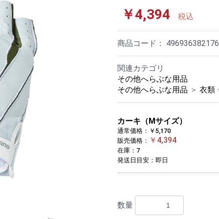
￥4,394
税込
商品コード：
496936382176
関連カテゴリ
その他へらぶな用品
その他へらぶな用品
＞
衣類
カーキ（Mサイズ）
通常価格：￥5,170
￥4,394
販売価格：
在庫：7
発送日目安：即日
数量