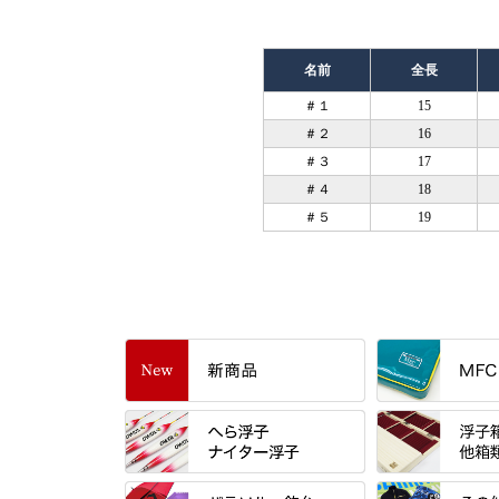
名前
全長
＃１
15
＃２
16
＃３
17
＃４
18
＃５
19
すべて
「雅（みやび）
トＰＬＵＳシリ