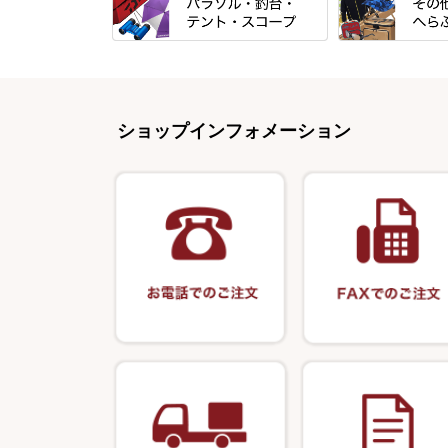
すべて
すべて
エントラント・
忠相・一志
金鯱 シリーズ
すべて
すべて
スモールクロコ
昴 ・TOMO
浮子箱
パラソル
バック＆ロッド
エクセーヌ・ス
りきや ・ 大祐
浮子立て・浮子
ショップインフォメーション
テント
クッション・シ
バッグ・小物ケ
心也・士天・狂鬼
ハリスケース
スコープ＆MFC金物類
スノコ・イス・
クッション・シ
伊吹 ・ SATTO
仕掛箱・小物箱
エプロン
釣台 GINKAKUシリーズ
藻刈り・フラシ
KEN∑HI【ケンシ】
ハリスメジャー
保護ケース
釣台 EXTRA（エクストラ）シリ
カウンター・ス
輝・阿修羅
ーズ
アクリルシリー
衣類・スカート
至道 ・ さみだれ
釣台 王座シリーズ
キャップ
クルージャン・超絶シリーズ
釣台 釣宝・その他
偏光サングラス
希粋・mighty（マイティー）
小物ケース・保
ナイター浮子・その他
おもしろアイデ