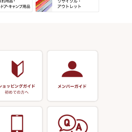
すべて
光竹 製品
パー・糸・チュー
マルキュー 麩系
松村作（万力）
すべて
マルキュー その他
N・合成竿・他
松村作（先受・その他）
式
リサイクル カーボン竿
Gうどん本舗
ン竿掛・玉ノ柄
万久作
用品
リサイクル 竹竿（～19,999円）
野本うどん・その他
・旋（めぐる）・
岐山 製品
クッションゴム
・その他
リサイクル 竹竿（20,000円～）
月・その他
Ｋブランド
逍遥（しょうよう）
リサイクル 竹竿（深山）
エサボール・計量カップ等
正志作
ー・軸
リサイクル 浮子
ノ柄セット
ポンプ絞り器・ポンプ類
伊吹作（針外し）
リサイクル へら用品
うどん関連用品
万力（高級品）
リサイクル 玉網・玉置・フラシ
万力（その他）
リサイクル 浮子箱・浮子筒・ハ
リス箱
玉網（高級品）
アウトレット商品
玉網 (その他)