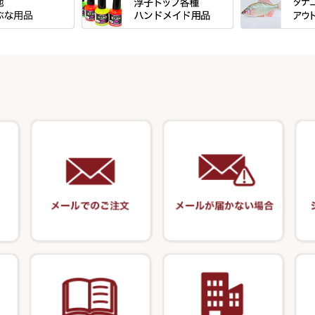
すべて
すべて
万力付お膳
ダイワ
ＳＰＷシリーズ
東レ・ラーヂ
ウキ止めストッ
クワセ皿・コブ皿・角皿
がまかつ
ブ
すべて
すべて
ダイルシリーズ
サンライン ・ ダン
浮子筒・浮子箱・ハリス箱・玉ノ
サクラ・NISSI
ウキゴム 遊動
ケース
浮子用素材
タナゴ釣用品
エードシリーズ
柄スタンド
筒
ラインシステム
光竹作 カーボ
松葉仕掛用
ート
手作り用アイテム
焚火・キャンプ
ース・ワッペン
小物箱・うどん箱・うどん皿
鬼掛・MARUTO
匠絆・かちどき
スイベル関連・
キャリーカート
塗料・その他
アウトドア用品
ート・スカート・
ハサミケース
千望・千尋・悠
がまかつ
オモリ類
塗料用 筆
カウンター
竹 竿掛・玉柄
系
OWNER
オモリストッパ
ケーラー
装飾品
針外し・糸ほどき
竿掛セット・玉
VARIVAS・ルック＆ダクロン
ズ・アクセサリー
底取りアイテム
・グローブ
アクセサリー
関連アイテム
仕掛け巻き等
ハサミ
針外し
護ケース
ア商品