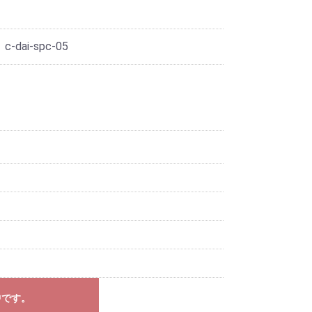
 c-dai-spc-05
中です。