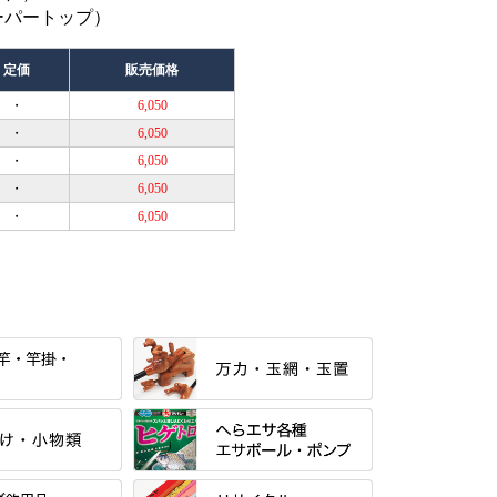
テーパートップ）
定価
販売価格
・
6,050
・
6,050
・
6,050
・
6,050
・
6,050
すべて
当店オリジナル「勝俊」作