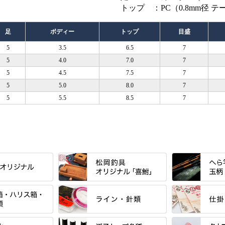
トップ ：PC（0.8mm径 
足
ボディー
トップ
目盛
5
3.5
6.5
7
5
4.0
7.0
7
5
4.5
7.5
7
5
5.0
8.0
7
5
5.5
8.5
7
すべて
すべて
」シリーズ・エン
「至高」シリーズ
シマノ
ーズ