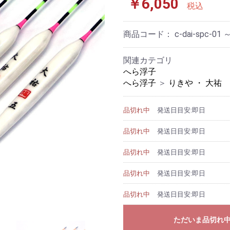
￥6,050
税込
商品コード：
c-dai-spc-01 ～
関連カテゴリ
へら浮子
へら浮子
＞
りきや ・ 大祐
品切れ中
発送日目安:即日
品切れ中
発送日目安:即日
品切れ中
発送日目安:即日
品切れ中
発送日目安:即日
品切れ中
発送日目安:即日
ただいま品切れ