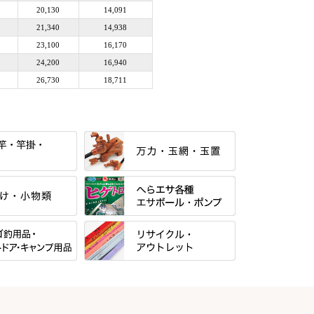
20,130
14,091
21,340
14,938
23,100
16,170
24,200
16,940
26,730
18,711
すべて
当店オリジナル「勝俊」作
すべて
光竹 製品
パー・糸・チュー
マルキュー 麩系
松村作（万力）
すべて
マルキュー その他
N・合成竿・他
松村作（先受・その他）
式
リサイクル カーボン竿
Gうどん本舗