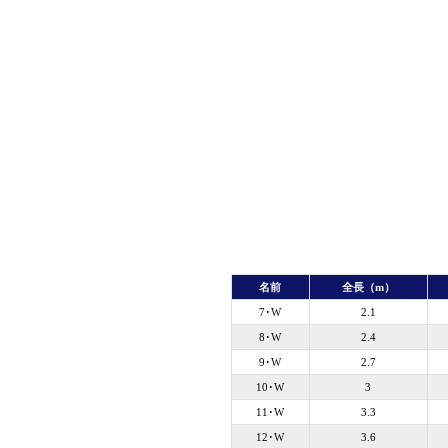
名前
全長（m）
7･W
2.1
8･W
2.4
9･W
2.7
10･W
3
11･W
3.3
12･W
3.6