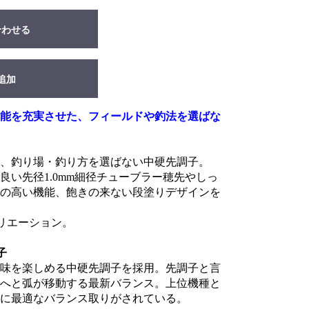
合わせる
追加
能を充実させた、フィールドや釣法を選ばな
、釣り場・釣り方を選ばない中硬先調子。
良い先径1.0mm細径チューブラー穂先やしっ
の高い機能、飽きの来ない段塗りデザインを
バリエーション。
子
味を楽しめる中硬先調子を採用。先調子と言
へと弧が移動する最新バランス。上位機種と
に最適なバランス取りがされている。