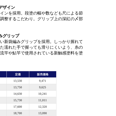
デザイン
インを採用。段塗の幅や数なども尺による節
調整するこだわり。グリップ上の深紅の〆部
みグリップ
い新袋編みグリップを採用。しっかり握れて
た濡れた手で握っても滑りにくいよう、糸の
流竿や鮎竿で使用されている新触感塗料を塗
定価
販売価格
13,530
9,471
13,750
9,625
14,630
10,241
15,730
11,011
17,600
12,320
18,700
13,090