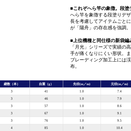
■これぞへら竿の象徴。段塗
へら竿を象徴する段塗りデザ
長を考慮してアイテムごとに
が「陽舟」の存在感を強調。
■上位機種と同仕様の新袋編
「月光」シリーズで実績の高
手が痛くなりにくい形状。ま
ブレーディング加工上には渓
布。
継数（本）
自重（g）
先径(m／m)
元径(m／m)
3
41
1.0
7.4
3
46
1.0
7.9
3
57
1.0
8.6
3
67
1.0
9.1
3
76
1.0
9.5
4
85
1.0
10.4