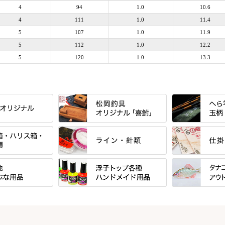
4
94
1.0
10.6
4
111
1.0
11.4
5
107
1.0
11.9
5
112
1.0
12.2
5
120
1.0
13.3
すべて
すべて
」シリーズ・エン
「至高」シリーズ
シマノ
ーズ
すべて
すべて
万力付お膳
ダイワ
ＳＰＷシリーズ
東レ・ラーヂ
ウキ止めストッ
クワセ皿・コブ皿・角皿
がまかつ
ブ
すべて
すべて
ダイルシリーズ
サンライン ・ ダン
浮子筒・浮子箱・ハリス箱・玉ノ
サクラ・NISSI
ウキゴム 遊動
ケース
浮子用素材
タナゴ釣用品
エードシリーズ
柄スタンド
筒
ラインシステム