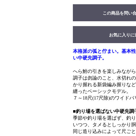
この商品を問い
お気に入りに
本格派の弧と佇まい。基本性
い中硬先調子。
へら鮒の引きを楽しみながら
調子は勿論のこと、水切れの
かり握れる新袋編み握りなど
纏ったベーシックモデル。
７～18尺(17尺除)のワイド
■釣り場を選ばない中硬先調
季節や釣り場を選ばず、釣り
いつつ、タメるとしっかり胴
同じ造り込みによって尺ごと