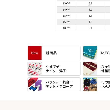
13･W
3.9
14･W
4.2
15･W
4.5
16･W
4.8
18･W
5.4
すべて
「雅（みやび）
トＰＬＵＳシリ
すべて
すべて
エントラント・
忠相・一志
金鯱 シリーズ
すべて
すべて
スモールクロコ
昴 ・TOMO
浮子箱
パラソル
バック＆ロッド
エクセーヌ・ス
りきや ・ 大祐
浮子立て・浮子