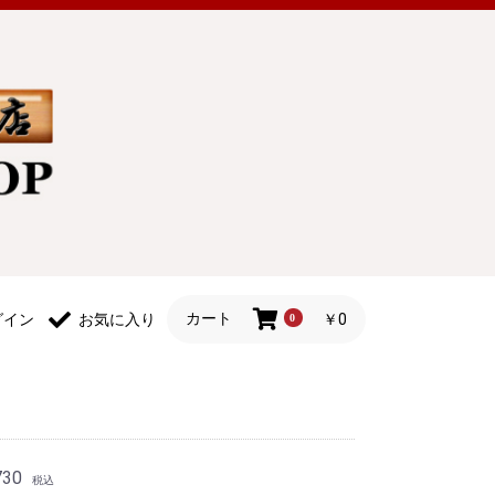
カート
￥0
グイン
お気に入り
0
730
税込