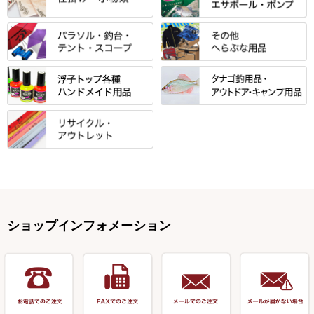
光竹 製品
昴 ・TOMO
バッグ・小物ケース・ワッペン
浮子筒・浮子箱・ハリス箱・玉
サクラ・NISSIN・合成竿・他
金鯱 シリーズ
東レ・ラーヂ
ノ柄スタンド
松村作（万力）
りきや ・ 大祐
クッション・シート・スカー
すべて
すべて
光竹作 カーボン竿掛・玉ノ柄
浮子箱
サンライン ・ ダン
ト・エプロン
小物箱・うどん箱・うどん皿
松村作（先受・その他）
心也・士天・狂鬼
ウキ止めストッパー・糸・チュ
マルキュー 麩系
匠絆・かちどき・旋（めぐ
浮子立て・浮子筒
ラインシステム
保護ケース
ーブ
ハサミケース
る）・千望・千尋・悠月・その
すべて
すべて
万久作
伊吹 ・ SATTO
マルキュー その他
他
ハリスケース
鬼掛・MARUTO
アクリルシリーズ・アクセサリ
ウキゴム 遊動式
カウンター
パラソル
バック＆ロッドケース
岐山 製品
KEN∑HI【ケンシ】
ー
Gうどん本舗
竹 竿掛・玉柄
すべて
すべて
仕掛箱・小物箱
がまかつ
松葉仕掛用
針外し・糸ほどき
テント
クッション・シート
逍遥（しょうよう）
輝・阿修羅
野本うどん・その他
竿掛セット・玉ノ柄セット
浮子用素材
タナゴ釣用品
ハリスメジャー系
OWNER
スイベル関連・クッションゴム
スコープ＆MFC金物類
スノコ・イス・キャリーカート
正志作
至道 ・ さみだれ
すべて
Ｋブランド
アクセサリー
手作り用アイテム
焚火・キャンプ用品
VARIVAS・ルック＆ダクロン
オモリ類
釣台 GINKAKUシリーズ
藻刈り・フラシ
伊吹作（針外し）
クルージャン・超絶シリーズ
リサイクル カーボン竿
エサボール・計量カップ等
塗料・その他
アウトドア用品・その他
関連アイテム
オモリストッパー・軸
釣台 EXTRA（エクストラ）シ
カウンター・スケーラー
万力（高級品）
希粋・mighty（マイティー）
リサイクル 竹竿（～19,999円）
ポンプ絞り器・ポンプ類
ショップインフォメーション
リーズ
塗料用 筆
底取りアイテム
衣類・スカート・グローブ
万力（その他）
ナイター浮子・その他
リサイクル 竹竿（20,000円～）
うどん関連用品
釣台 王座シリーズ
装飾品
仕掛け巻き等
キャップ
玉網（高級品）
リサイクル 竹竿（深山）
釣台 釣宝・その他
ハサミ
偏光サングラス
玉網 (その他)
リサイクル 浮子
針外し