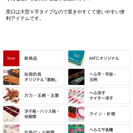
受口は大型Ｖ字タイプなので置きやすくて使いやすい便
利アイテムです。
すべて
「雅（みやび）」シリーズ・エ
ントＰＬＵＳシリーズ
すべて
すべて
エントラント・ＳＰＷシリーズ
「至高」シリーズ
シマノ
すべて
すべて
スモールクロコダイルシリーズ
万力付お膳
ダイワ
当店オリジナル「勝俊」作
忠相・一志
エクセーヌ・スエードシリーズ
クワセ皿・コブ皿・角皿
がまかつ
すべて
すべて