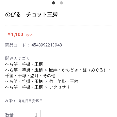
のびる チョット三脚
￥1,100
税込
商品コード：
4548992213948
関連カテゴリ
へら竿・竿掛・玉柄
へら竿・竿掛・玉柄
＞
匠絆・かちどき・旋（めぐる）・
千望・千尋・悠月・その他
へら竿・竿掛・玉柄
＞
竹 竿掛・玉柄
へら竿・竿掛・玉柄
＞
アクセサリー
在庫:9
発送日目安:即日
数量