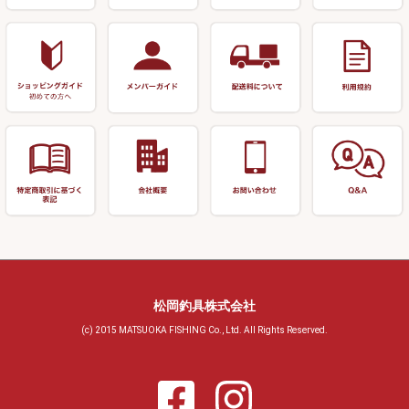
小物ケース・保護ケース
替網・仕付糸
リサイクル へら用品
おもしろアイデア商品
玉置（高級品）
リサイクル 玉網・玉置・フラ
シ
シール・ステッカー類
玉置（その他）
リサイクル 浮子箱・浮子筒・
書籍＆DVD
万力付お膳・うどん皿
ハリス箱
防寒コーナー
先受・メスネジ・その他
アウトレット商品
松岡釣具株式会社
(c) 2015 MATSUOKA FISHING Co., Ltd. All Rights Reserved.