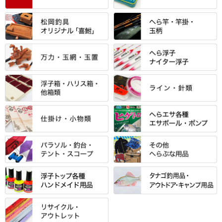
すべて
「雅（みやび）」シリーズ・エ
ントＰＬＵＳシリーズ
すべて
すべて
エントラント・ＳＰＷシリーズ
「至高」シリーズ
シマノ
すべて
すべて
スモールクロコダイルシリーズ
万力付お膳
ダイワ
当店オリジナル「勝俊」作
忠相・一志
エクセーヌ・スエードシリーズ
クワセ皿・コブ皿・角皿
がまかつ
すべて
すべて
光竹 製品
昴 ・TOMO
バッグ・小物ケース・ワッペン
浮子筒・浮子箱・ハリス箱・玉
サクラ・NISSIN・合成竿・他
金鯱 シリーズ
東レ・ラーヂ
ノ柄スタンド
松村作（万力）
りきや ・ 大祐
クッション・シート・スカー
すべて
すべて
光竹作 カーボン竿掛・玉ノ柄
浮子箱
サンライン ・ ダン
ト・エプロン
小物箱・うどん箱・うどん皿
松村作（先受・その他）
心也・士天・狂鬼
ウキ止めストッパー・糸・チュ
マルキュー 麩系
匠絆・かちどき・旋（めぐ
浮子立て・浮子筒
ラインシステム
保護ケース
ーブ
ハサミケース
る）・千望・千尋・悠月・その
すべて
すべて
万久作
伊吹 ・ SATTO
マルキュー その他
他
ハリスケース
鬼掛・MARUTO
アクリルシリーズ・アクセサリ
ウキゴム 遊動式
カウンター
パラソル
バック＆ロッドケース
岐山 製品
KEN∑HI【ケンシ】
ー
Gうどん本舗
竹 竿掛・玉柄
すべて
すべて
仕掛箱・小物箱
がまかつ
松葉仕掛用
針外し・糸ほどき
テント
クッション・シート
逍遥（しょうよう）
輝・阿修羅
野本うどん・その他
竿掛セット・玉ノ柄セット