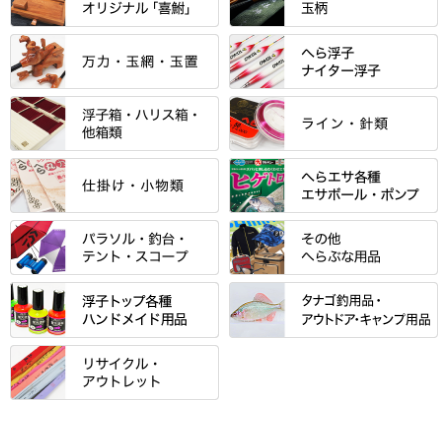
「雅（みやび）」シリーズ・エ
ントＰＬＵＳシリーズ
すべて
すべて
エントラント・ＳＰＷシリーズ
「至高」シリーズ
シマノ
すべて
すべて
スモールクロコダイルシリーズ
万力付お膳
ダイワ
当店オリジナル「勝俊」作
忠相・一志
エクセーヌ・スエードシリーズ
クワセ皿・コブ皿・角皿
がまかつ
すべて
すべて
光竹 製品
昴 ・TOMO
バッグ・小物ケース・ワッペン
浮子筒・浮子箱・ハリス箱・玉
サクラ・NISSIN・合成竿・他
金鯱 シリーズ
東レ・ラーヂ
ノ柄スタンド
松村作（万力）
りきや ・ 大祐
クッション・シート・スカー
すべて
すべて
光竹作 カーボン竿掛・玉ノ柄
浮子箱
サンライン ・ ダン
ト・エプロン
小物箱・うどん箱・うどん皿
松村作（先受・その他）
心也・士天・狂鬼
ウキ止めストッパー・糸・チュ
マルキュー 麩系
匠絆・かちどき・旋（めぐ
浮子立て・浮子筒
ラインシステム
保護ケース
ーブ
ハサミケース
る）・千望・千尋・悠月・その
すべて
すべて
万久作
伊吹 ・ SATTO
マルキュー その他
他
ハリスケース
鬼掛・MARUTO
アクリルシリーズ・アクセサリ
ウキゴム 遊動式
カウンター
パラソル
バック＆ロッドケース
岐山 製品
KEN∑HI【ケンシ】
ー
Gうどん本舗
竹 竿掛・玉柄
すべて
すべて
仕掛箱・小物箱
がまかつ
松葉仕掛用
針外し・糸ほどき
テント
クッション・シート
逍遥（しょうよう）
輝・阿修羅
野本うどん・その他
竿掛セット・玉ノ柄セット
浮子用素材
タナゴ釣用品
ハリスメジャー系
OWNER
スイベル関連・クッションゴム
スコープ＆MFC金物類
スノコ・イス・キャリーカート
正志作
至道 ・ さみだれ
すべて
Ｋブランド
アクセサリー
手作り用アイテム
焚火・キャンプ用品
VARIVAS・ルック＆ダクロン
オモリ類