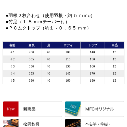
●羽根２枚合わせ（使用羽根・約 ５ ｍｍφ）
●竹足（１.８ ｍｍテーパー付）
●ＰＣムクトップ（約１～０．６５ ｍｍ）
名前
全長
足
ボディ
トップ
目盛
＃1
280
40
100
140
13
＃2
305
40
115
150
13
＃3
330
40
130
160
13
＃4
355
40
145
170
13
＃5
380
40
160
180
13
すべて