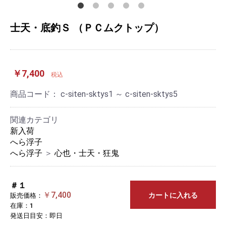
士天・底釣Ｓ （ＰＣムクトップ）
￥7,400
税込
商品コード：
c-siten-sktys1 ～ c-siten-sktys5
関連カテゴリ
新入荷
へら浮子
へら浮子
＞
心也・士天・狂鬼
＃１
￥7,400
カートに入れる
販売価格：
在庫：1
発送日目安：即日