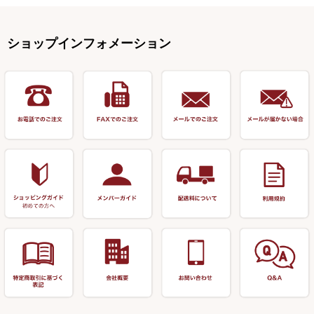
釣台 GINKAKUシリーズ
藻刈り・フラシ
伊吹作（針外し）
クルージャン・超絶シリーズ
リサイクル カーボン竿
エサボール・計量カップ等
塗料・その他
アウトドア用品・その他
関連アイテム
オモリストッパー・軸
釣台 EXTRA（エクストラ）シ
カウンター・スケーラー
万力（高級品）
希粋・mighty（マイティー）
リサイクル 竹竿（～19,999円）
ポンプ絞り器・ポンプ類
ショップインフォメーション
リーズ
塗料用 筆
底取りアイテム
衣類・スカート・グローブ
万力（その他）
ナイター浮子・その他
リサイクル 竹竿（20,000円～）
うどん関連用品
釣台 王座シリーズ
装飾品
仕掛け巻き等
キャップ
玉網（高級品）
リサイクル 竹竿（深山）
釣台 釣宝・その他
ハサミ
偏光サングラス
玉網 (その他)
リサイクル 浮子
針外し
小物ケース・保護ケース
替網・仕付糸
リサイクル へら用品
おもしろアイデア商品
玉置（高級品）
リサイクル 玉網・玉置・フラ
シ
シール・ステッカー類
玉置（その他）
リサイクル 浮子箱・浮子筒・
書籍＆DVD
万力付お膳・うどん皿
ハリス箱
防寒コーナー
先受・メスネジ・その他
アウトレット商品