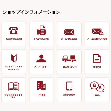
リサイクル カーボン竿
エサボール・計量カップ等
塗料・その他
アウトドア用品・その他
関連アイテム
オモリストッパー・軸
釣台 EXTRA（エクストラ）シ
カウンター・スケーラー
万力（高級品）
希粋・mighty（マイティー）
リサイクル 竹竿（～19,999円）
ポンプ絞り器・ポンプ類
ショップインフォメーション
リーズ
塗料用 筆
底取りアイテム
衣類・スカート・グローブ
万力（その他）
ナイター浮子・その他
リサイクル 竹竿（20,000円～）
うどん関連用品
釣台 王座シリーズ
装飾品
仕掛け巻き等
キャップ
玉網（高級品）
リサイクル 竹竿（深山）
釣台 釣宝・その他
ハサミ
偏光サングラス
玉網 (その他)
リサイクル 浮子
針外し
小物ケース・保護ケース
替網・仕付糸
リサイクル へら用品
おもしろアイデア商品
玉置（高級品）
リサイクル 玉網・玉置・フラ
シ
シール・ステッカー類
玉置（その他）
リサイクル 浮子箱・浮子筒・
書籍＆DVD
万力付お膳・うどん皿
ハリス箱
防寒コーナー
先受・メスネジ・その他
アウトレット商品