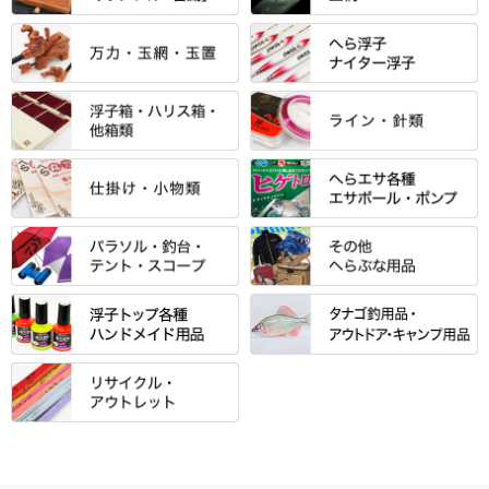
「雅（みやび）」シリーズ・エ
ントＰＬＵＳシリーズ
すべて
すべて
エントラント・ＳＰＷシリーズ
「至高」シリーズ
シマノ
すべて
すべて
スモールクロコダイルシリーズ
万力付お膳
ダイワ
当店オリジナル「勝俊」作
忠相・一志
エクセーヌ・スエードシリーズ
クワセ皿・コブ皿・角皿
がまかつ
すべて
すべて
光竹 製品
昴 ・TOMO
バッグ・小物ケース・ワッペン
浮子筒・浮子箱・ハリス箱・玉
サクラ・NISSIN・合成竿・他
金鯱 シリーズ
東レ・ラーヂ
ノ柄スタンド
松村作（万力）
りきや ・ 大祐
クッション・シート・スカー
すべて
すべて
光竹作 カーボン竿掛・玉ノ柄
浮子箱
サンライン ・ ダン
ト・エプロン
小物箱・うどん箱・うどん皿
松村作（先受・その他）
心也・士天・狂鬼
ウキ止めストッパー・糸・チュ
マルキュー 麩系
匠絆・かちどき・旋（めぐ
浮子立て・浮子筒
ラインシステム
保護ケース
ーブ
ハサミケース
る）・千望・千尋・悠月・その
すべて
すべて
万久作
伊吹 ・ SATTO
マルキュー その他
他
ハリスケース
鬼掛・MARUTO
アクリルシリーズ・アクセサリ
ウキゴム 遊動式
カウンター
パラソル
バック＆ロッドケース
岐山 製品
KEN∑HI【ケンシ】
ー
Gうどん本舗
竹 竿掛・玉柄
すべて
すべて
仕掛箱・小物箱
がまかつ
松葉仕掛用
針外し・糸ほどき
テント
クッション・シート
逍遥（しょうよう）
輝・阿修羅
野本うどん・その他
竿掛セット・玉ノ柄セット
浮子用素材
タナゴ釣用品
ハリスメジャー系
OWNER
スイベル関連・クッションゴム
スコープ＆MFC金物類
スノコ・イス・キャリーカート
正志作
至道 ・ さみだれ
すべて
Ｋブランド
アクセサリー
手作り用アイテム
焚火・キャンプ用品
VARIVAS・ルック＆ダクロン
オモリ類
釣台 GINKAKUシリーズ
藻刈り・フラシ
伊吹作（針外し）
クルージャン・超絶シリーズ