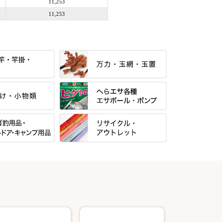
11,253
11,253
すべて
当店オリジナル「勝俊」作
すべて
光竹 製品
パー・糸・チュー
マルキュー 麩系
松村作（万力）
すべて
マルキュー その他
N・合成竿・他
松村作（先受・その他）
式
リサイクル カーボン竿
Gうどん本舗
ン竿掛・玉ノ柄
万久作
用品
リサイクル 竹竿（～19,999円）
野本うどん・その他
・旋（めぐる）・
岐山 製品
クッションゴム
・その他
リサイクル 竹竿（20,000円～）
月・その他
Ｋブランド
逍遥（しょうよう）