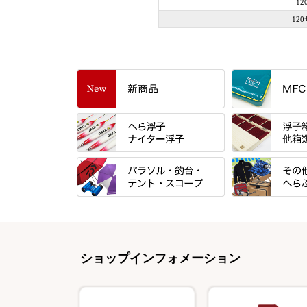
1
12
すべて
「雅（みやび）
トＰＬＵＳシリ
すべて
すべて
エントラント・
忠相・一志
金鯱 シリーズ
すべて
すべて
スモールクロコ
昴 ・TOMO
浮子箱
パラソル
バック＆ロッド
エクセーヌ・ス
りきや ・ 大祐
浮子立て・浮子
ショップインフォメーション
テント
クッション・シ
バッグ・小物ケ
心也・士天・狂鬼
ハリスケース
スコープ＆MFC金物類
スノコ・イス・
クッション・シ
伊吹 ・ SATTO
仕掛箱・小物箱
エプロン