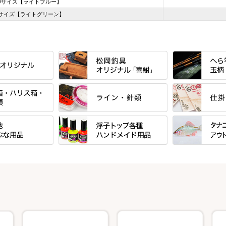
20サイズ【ライトブルー】
0サイズ【ライトグリーン】
すべて
すべて
」シリーズ・エン
「至高」シリーズ
シマノ
ーズ
すべて
すべて
万力付お膳
ダイワ
ＳＰＷシリーズ
東レ・ラーヂ
ウキ止めストッ
クワセ皿・コブ皿・角皿
がまかつ
ブ
すべて
すべて
ダイルシリーズ
サンライン ・ ダン
浮子筒・浮子箱・ハリス箱・玉ノ
サクラ・NISSI
ウキゴム 遊動
ケース
浮子用素材
タナゴ釣用品
エードシリーズ
柄スタンド
筒
ラインシステム
光竹作 カーボ
松葉仕掛用
ート
手作り用アイテム
焚火・キャンプ
ース・ワッペン
小物箱・うどん箱・うどん皿
鬼掛・MARUTO
匠絆・かちどき
スイベル関連・
キャリーカート
塗料・その他
アウトドア用品
ート・スカート・
ハサミケース
千望・千尋・悠
がまかつ