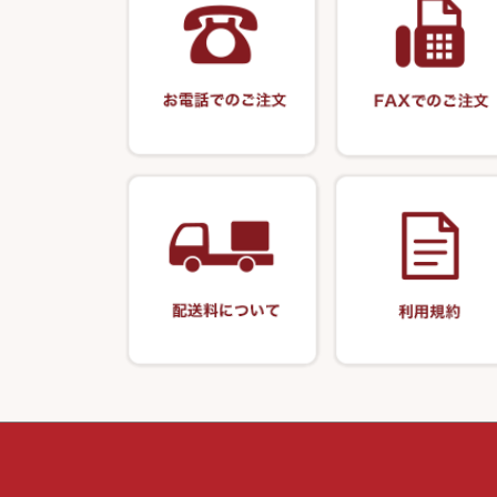
釣台 GINKAKUシリーズ
藻刈り・フラシ
KEN∑HI【ケンシ】
ハリスメジャー
保護ケース
釣台 EXTRA（エクストラ）シリ
カウンター・ス
輝・阿修羅
ーズ
アクリルシリー
衣類・スカート
至道 ・ さみだれ
釣台 王座シリーズ
キャップ
クルージャン・超絶シリーズ
釣台 釣宝・その他
偏光サングラス
希粋・mighty（マイティー）
小物ケース・保
ナイター浮子・その他
おもしろアイデ
シール・ステッ
書籍＆DVD
防寒コーナー