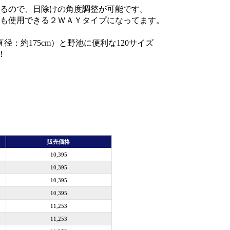
るので、日除けの角度調整が可能です。
も使用できる２ＷＡＹタイプになってます。
径：約175cm）と野池に便利な120サイズ
！
販売価格
10,395
10,395
10,395
10,395
11,253
11,253