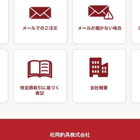
オモリ類
塗料用 筆
カウンター
竹 竿掛・玉柄
系
OWNER
オモリストッパ
ケーラー
装飾品
針外し・糸ほどき
竿掛セット・玉
VARIVAS・ルック＆ダクロン
ズ・アクセサリー
底取りアイテム
・グローブ
アクセサリー
関連アイテム
仕掛け巻き等
ハサミ
針外し
護ケース
ア商品
カー類
松岡釣具株式会社