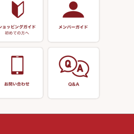
リサイクル 竹竿（深山）
エサボール・計量カップ等
正志作
ー・軸
リサイクル 浮子
ノ柄セット
ポンプ絞り器・ポンプ類
伊吹作（針外し）
リサイクル へら用品
うどん関連用品
万力（高級品）
リサイクル 玉網・玉置・フラシ
万力（その他）
リサイクル 浮子箱・浮子筒・ハ
リス箱
玉網（高級品）
アウトレット商品
玉網 (その他)
替網・仕付糸
玉置（高級品）
玉置（その他）
万力付お膳・うどん皿
先受・メスネジ・その他