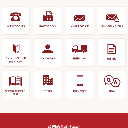
衣類・スカート・グローブ
万力（その他）
ナイター浮子・その他
リサイクル 竹竿（20,000円～）
うどん関連用品
釣台 王座シリーズ
装飾品
仕掛け巻き等
キャップ
玉網（高級品）
リサイクル 竹竿（深山）
釣台 釣宝・その他
ハサミ
偏光サングラス
玉網 (その他)
リサイクル 浮子
針外し
小物ケース・保護ケース
替網・仕付糸
リサイクル へら用品
おもしろアイデア商品
玉置（高級品）
リサイクル 玉網・玉置・フラ
シ
シール・ステッカー類
玉置（その他）
リサイクル 浮子箱・浮子筒・
書籍＆DVD
万力付お膳・うどん皿
ハリス箱
防寒コーナー
先受・メスネジ・その他
アウトレット商品
松岡釣具株式会社