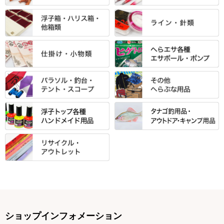
エントラント・ＳＰＷシリーズ
「至高」シリーズ
シマノ
すべて
すべて
スモールクロコダイルシリーズ
万力付お膳
ダイワ
当店オリジナル「勝俊」作
忠相・一志
エクセーヌ・スエードシリーズ
クワセ皿・コブ皿・角皿
がまかつ
すべて
すべて
光竹 製品
昴 ・TOMO
バッグ・小物ケース・ワッペン
浮子筒・浮子箱・ハリス箱・玉
サクラ・NISSIN・合成竿・他
金鯱 シリーズ
東レ・ラーヂ
ノ柄スタンド
松村作（万力）
りきや ・ 大祐
クッション・シート・スカー
すべて
すべて
光竹作 カーボン竿掛・玉ノ柄
浮子箱
サンライン ・ ダン
ト・エプロン
小物箱・うどん箱・うどん皿
松村作（先受・その他）
心也・士天・狂鬼
ウキ止めストッパー・糸・チュ
マルキュー 麩系
匠絆・かちどき・旋（めぐ
浮子立て・浮子筒
ラインシステム
保護ケース
ーブ
ハサミケース
る）・千望・千尋・悠月・その
すべて
すべて
万久作
伊吹 ・ SATTO
マルキュー その他
他
ハリスケース
鬼掛・MARUTO
アクリルシリーズ・アクセサリ
ウキゴム 遊動式
カウンター
パラソル
バック＆ロッドケース
岐山 製品
KEN∑HI【ケンシ】
ー
Gうどん本舗
竹 竿掛・玉柄
すべて
すべて
仕掛箱・小物箱
がまかつ
松葉仕掛用
針外し・糸ほどき
テント
クッション・シート
逍遥（しょうよう）
輝・阿修羅
野本うどん・その他
竿掛セット・玉ノ柄セット
浮子用素材
タナゴ釣用品
ハリスメジャー系
OWNER
スイベル関連・クッションゴム
スコープ＆MFC金物類
スノコ・イス・キャリーカート
正志作
至道 ・ さみだれ
すべて
Ｋブランド
アクセサリー
手作り用アイテム
焚火・キャンプ用品
VARIVAS・ルック＆ダクロン
オモリ類
釣台 GINKAKUシリーズ
藻刈り・フラシ
伊吹作（針外し）
クルージャン・超絶シリーズ
リサイクル カーボン竿
エサボール・計量カップ等
塗料・その他
アウトドア用品・その他
関連アイテム
オモリストッパー・軸
釣台 EXTRA（エクストラ）シ
カウンター・スケーラー
万力（高級品）
希粋・mighty（マイティー）
リサイクル 竹竿（～19,999円）
ポンプ絞り器・ポンプ類
ショップインフォメーション
リーズ
塗料用 筆
底取りアイテム