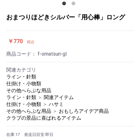
おまつりほどきシルバー「用心棒」ロング
￥770
税込
商品コード：
f-omatsuri-gl
関連カテゴリ
ライン・針類
仕掛け・小物類
その他へらぶな用品
ライン・針類
＞
関連アイテム
仕掛け・小物類
＞
ハサミ
その他へらぶな用品
＞
おもしろアイデア商品
クラブの景品に喜ばれるアイテム
在庫:17
発送日目安:即日