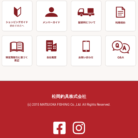
おもしろアイデア商品
玉置（高級品）
リサイクル 玉網・玉置・フラ
シ
シール・ステッカー類
玉置（その他）
リサイクル 浮子箱・浮子筒・
書籍＆DVD
万力付お膳・うどん皿
ハリス箱
防寒コーナー
先受・メスネジ・その他
アウトレット商品
松岡釣具株式会社
(c) 2015 MATSUOKA FISHING Co., Ltd. All Rights Reserved.