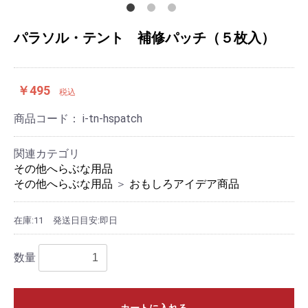
パラソル・テント 補修パッチ（５枚入）
￥495
税込
商品コード：
i-tn-hspatch
関連カテゴリ
その他へらぶな用品
その他へらぶな用品
＞
おもしろアイデア商品
在庫:11
発送日目安:即日
数量