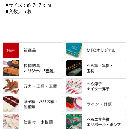
■サイズ：約 7×７ｃｍ
■入数／５枚
すべて
「雅（みやび）」シリーズ・エ
ントＰＬＵＳシリーズ
すべて
すべて
エントラント・ＳＰＷシリーズ
「至高」シリーズ
シマノ
すべて
すべて
スモールクロコダイルシリーズ
万力付お膳
ダイワ
当店オリジナル「勝俊」作
忠相・一志
エクセーヌ・スエードシリーズ
クワセ皿・コブ皿・角皿
がまかつ
すべて
すべて
光竹 製品
昴 ・TOMO
バッグ・小物ケース・ワッペン
浮子筒・浮子箱・ハリス箱・玉
サクラ・NISSIN・合成竿・他