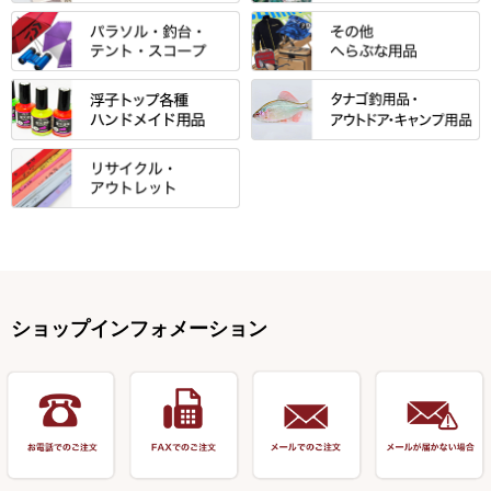
金鯱 シリーズ
東レ・ラーヂ
ノ柄スタンド
松村作（万力）
りきや ・ 大祐
クッション・シート・スカー
すべて
すべて
光竹作 カーボン竿掛・玉ノ柄
浮子箱
サンライン ・ ダン
ト・エプロン
小物箱・うどん箱・うどん皿
松村作（先受・その他）
心也・士天・狂鬼
ウキ止めストッパー・糸・チュ
マルキュー 麩系
匠絆・かちどき・旋（めぐ
浮子立て・浮子筒
ラインシステム
保護ケース
ーブ
ハサミケース
る）・千望・千尋・悠月・その
すべて
すべて
万久作
伊吹 ・ SATTO
マルキュー その他
他
ハリスケース
鬼掛・MARUTO
アクリルシリーズ・アクセサリ
ウキゴム 遊動式
カウンター
パラソル
バック＆ロッドケース
岐山 製品
KEN∑HI【ケンシ】
ー
Gうどん本舗
竹 竿掛・玉柄
すべて
すべて
仕掛箱・小物箱
がまかつ
松葉仕掛用
針外し・糸ほどき
テント
クッション・シート
逍遥（しょうよう）
輝・阿修羅
野本うどん・その他
竿掛セット・玉ノ柄セット
浮子用素材
タナゴ釣用品
ハリスメジャー系
OWNER
スイベル関連・クッションゴム
スコープ＆MFC金物類
スノコ・イス・キャリーカート
正志作
至道 ・ さみだれ
すべて
Ｋブランド
アクセサリー
手作り用アイテム
焚火・キャンプ用品
VARIVAS・ルック＆ダクロン
オモリ類
釣台 GINKAKUシリーズ
藻刈り・フラシ
伊吹作（針外し）
クルージャン・超絶シリーズ
リサイクル カーボン竿
エサボール・計量カップ等
塗料・その他
アウトドア用品・その他
関連アイテム
オモリストッパー・軸
釣台 EXTRA（エクストラ）シ
カウンター・スケーラー
万力（高級品）
希粋・mighty（マイティー）
リサイクル 竹竿（～19,999円）
ポンプ絞り器・ポンプ類
ショップインフォメーション
リーズ
塗料用 筆
底取りアイテム
衣類・スカート・グローブ
万力（その他）
ナイター浮子・その他
リサイクル 竹竿（20,000円～）
うどん関連用品
釣台 王座シリーズ
装飾品
仕掛け巻き等
キャップ
玉網（高級品）
リサイクル 竹竿（深山）
釣台 釣宝・その他
ハサミ
偏光サングラス
玉網 (その他)
リサイクル 浮子
針外し
小物ケース・保護ケース
替網・仕付糸
リサイクル へら用品