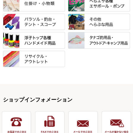
すべて
すべて
光竹 製品
昴 ・TOMO
バッグ・小物ケース・ワッペン
浮子筒・浮子箱・ハリス箱・玉
サクラ・NISSIN・合成竿・他
金鯱 シリーズ
東レ・ラーヂ
ノ柄スタンド
松村作（万力）
りきや ・ 大祐
クッション・シート・スカー
すべて
すべて
光竹作 カーボン竿掛・玉ノ柄
浮子箱
サンライン ・ ダン
ト・エプロン
小物箱・うどん箱・うどん皿
松村作（先受・その他）
心也・士天・狂鬼
ウキ止めストッパー・糸・チュ
マルキュー 麩系
匠絆・かちどき・旋（めぐ
浮子立て・浮子筒
ラインシステム
保護ケース
ーブ
ハサミケース
る）・千望・千尋・悠月・その
すべて
すべて
万久作
伊吹 ・ SATTO
マルキュー その他
他
ハリスケース
鬼掛・MARUTO
アクリルシリーズ・アクセサリ
ウキゴム 遊動式
カウンター
パラソル
バック＆ロッドケース
岐山 製品
KEN∑HI【ケンシ】
ー
Gうどん本舗
竹 竿掛・玉柄
すべて
すべて
仕掛箱・小物箱
がまかつ
松葉仕掛用
針外し・糸ほどき
テント
クッション・シート
逍遥（しょうよう）
輝・阿修羅
野本うどん・その他
竿掛セット・玉ノ柄セット
浮子用素材
タナゴ釣用品
ハリスメジャー系
OWNER
スイベル関連・クッションゴム
スコープ＆MFC金物類
スノコ・イス・キャリーカート
正志作
至道 ・ さみだれ
すべて
Ｋブランド
アクセサリー
手作り用アイテム
焚火・キャンプ用品
VARIVAS・ルック＆ダクロン
オモリ類
釣台 GINKAKUシリーズ
藻刈り・フラシ
伊吹作（針外し）
クルージャン・超絶シリーズ
リサイクル カーボン竿
エサボール・計量カップ等
塗料・その他
アウトドア用品・その他
関連アイテム
オモリストッパー・軸
釣台 EXTRA（エクストラ）シ
カウンター・スケーラー
万力（高級品）
希粋・mighty（マイティー）
リサイクル 竹竿（～19,999円）
ポンプ絞り器・ポンプ類
ショップインフォメーション
リーズ
塗料用 筆
底取りアイテム
衣類・スカート・グローブ
万力（その他）
ナイター浮子・その他
リサイクル 竹竿（20,000円～）
うどん関連用品
釣台 王座シリーズ
装飾品
仕掛け巻き等
キャップ
玉網（高級品）
リサイクル 竹竿（深山）
釣台 釣宝・その他
ハサミ
偏光サングラス
玉網 (その他)
リサイクル 浮子