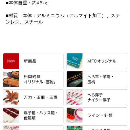
■本体自重：約4.5kg
■材質 本体：アルミニウム（アルマイト加工）、ステ
ンレス、スチール
すべて
「雅（みやび）」シリーズ・エ
ントＰＬＵＳシリーズ
すべて
すべて
エントラント・ＳＰＷシリーズ
「至高」シリーズ
シマノ
すべて
すべて
スモールクロコダイルシリーズ
万力付お膳
ダイワ
当店オリジナル「勝俊」作
忠相・一志
エクセーヌ・スエードシリーズ
クワセ皿・コブ皿・角皿
がまかつ