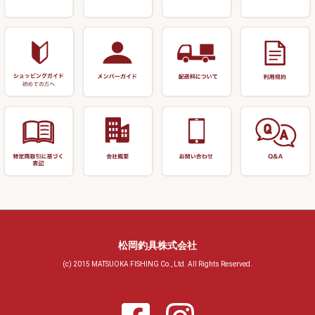
針外し
小物ケース・保護ケース
替網・仕付糸
リサイクル へら用品
おもしろアイデア商品
玉置（高級品）
リサイクル 玉網・玉置・フラ
シ
シール・ステッカー類
玉置（その他）
リサイクル 浮子箱・浮子筒・
書籍＆DVD
万力付お膳・うどん皿
ハリス箱
防寒コーナー
先受・メスネジ・その他
アウトレット商品
松岡釣具株式会社
(c) 2015 MATSUOKA FISHING Co., Ltd. All Rights Reserved.