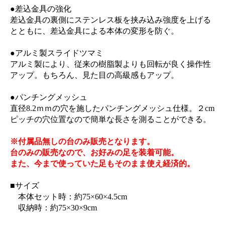
●差込金具の強化
差込金具の裏側にステンレス板を挟み込み強度を上げる
とともに、差込金具による本体の変形を防ぐ。
●アルミ製スライドツマミ
アルミ製により、従来の樹脂製よりも回転が良く操作性
アップ。もちろん、見た目の高級感もアップ。
●パンチングメッシュ
直径8.2ｍｍの穴を施したパンチングメッシュ仕様。２cm
ピッチの穴位置なので簡単な長さを測ることができる。
※付属品無しの台のみ販売となります。
台のみの販売なので、お好みの足を装着可能。
また、今まで使っていた足もそのまま使え経済的。
■サイズ
本体セット時：約75×60×4.5cm
収納時：約75×30×9cm