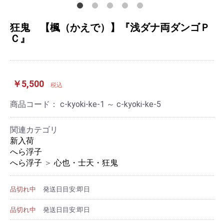
狂鬼 【楓（かえで）】『浅ダナ両ダンゴＰ
Ｃ』
￥5,500
税込
商品コード：
c-kyoki-ke-1 ～ c-kyoki-ke-5
関連カテゴリ
新入荷
へら浮子
へら浮子
＞
心也・士天・狂鬼
品切れ中
発送日目安:即日
品切れ中
発送日目安:即日