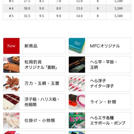
＃3
27.5
8.5
7.0
12.0
8
5,500
＃4
30.0
9.0
8.0
13.0
8
5,500
＃5
32.5
9.5
9.0
14.0
8
5,500
すべて
「雅（みやび）」シリーズ・エ
ントＰＬＵＳシリーズ
すべて
すべて
エントラント・ＳＰＷシリーズ
「至高」シリーズ
シマノ
すべて
すべて
スモールクロコダイルシリーズ
万力付お膳
ダイワ
当店オリジナル「勝俊」作
忠相・一志
エクセーヌ・スエードシリーズ
クワセ皿・コブ皿・角皿
がまかつ
すべて
すべて
光竹 製品
昴 ・TOMO
バッグ・小物ケース・ワッペン
浮子筒・浮子箱・ハリス箱・玉
サクラ・NISSIN・合成竿・他
金鯱 シリーズ
東レ・ラーヂ
ノ柄スタンド
松村作（万力）
りきや ・ 大祐