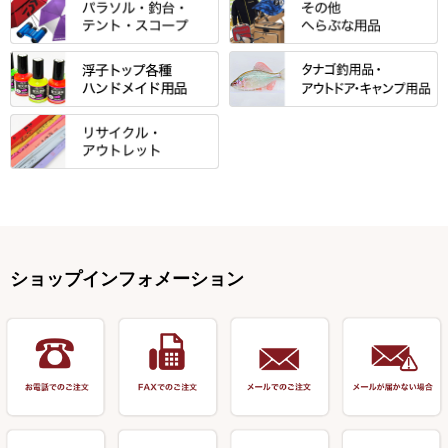
クッション・シート・スカー
すべて
すべて
光竹作 カーボン竿掛・玉ノ柄
浮子箱
サンライン ・ ダン
ト・エプロン
小物箱・うどん箱・うどん皿
松村作（先受・その他）
心也・士天・狂鬼
ウキ止めストッパー・糸・チュ
マルキュー 麩系
匠絆・かちどき・旋（めぐ
浮子立て・浮子筒
ラインシステム
保護ケース
ーブ
ハサミケース
る）・千望・千尋・悠月・その
すべて
すべて
万久作
伊吹 ・ SATTO
マルキュー その他
他
ハリスケース
鬼掛・MARUTO
アクリルシリーズ・アクセサリ
ウキゴム 遊動式
カウンター
パラソル
バック＆ロッドケース
岐山 製品
KEN∑HI【ケンシ】
ー
Gうどん本舗
竹 竿掛・玉柄
すべて
すべて
仕掛箱・小物箱
がまかつ
松葉仕掛用
針外し・糸ほどき
テント
クッション・シート
逍遥（しょうよう）
輝・阿修羅
野本うどん・その他
竿掛セット・玉ノ柄セット
浮子用素材
タナゴ釣用品
ハリスメジャー系
OWNER
スイベル関連・クッションゴム
スコープ＆MFC金物類
スノコ・イス・キャリーカート
正志作
至道 ・ さみだれ
すべて
Ｋブランド
アクセサリー
手作り用アイテム
焚火・キャンプ用品
VARIVAS・ルック＆ダクロン
オモリ類
釣台 GINKAKUシリーズ
藻刈り・フラシ
伊吹作（針外し）
クルージャン・超絶シリーズ
リサイクル カーボン竿
エサボール・計量カップ等
塗料・その他
アウトドア用品・その他
関連アイテム
オモリストッパー・軸
釣台 EXTRA（エクストラ）シ
カウンター・スケーラー
万力（高級品）
希粋・mighty（マイティー）
リサイクル 竹竿（～19,999円）
ポンプ絞り器・ポンプ類
ショップインフォメーション
リーズ
塗料用 筆
底取りアイテム
衣類・スカート・グローブ
万力（その他）
ナイター浮子・その他
リサイクル 竹竿（20,000円～）
うどん関連用品
釣台 王座シリーズ
装飾品
仕掛け巻き等
キャップ
玉網（高級品）
リサイクル 竹竿（深山）
釣台 釣宝・その他
ハサミ
偏光サングラス
玉網 (その他)
リサイクル 浮子
針外し
小物ケース・保護ケース
替網・仕付糸
リサイクル へら用品
おもしろアイデア商品