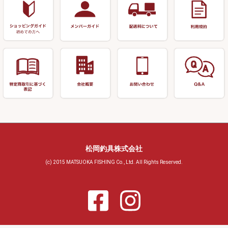
玉置（高級品）
リサイクル 玉網・玉置・フラ
シ
シール・ステッカー類
玉置（その他）
リサイクル 浮子箱・浮子筒・
書籍＆DVD
万力付お膳・うどん皿
ハリス箱
防寒コーナー
先受・メスネジ・その他
アウトレット商品
松岡釣具株式会社
(c) 2015 MATSUOKA FISHING Co., Ltd. All Rights Reserved.