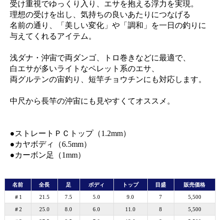
受け重視でゆっくり入り、エサを抱える浮力を実現。
理想の受けを出し、気持ちの良いあたりにつなげる
名前の通り、「美しい変化」や「調和」を一日の釣りに
与えてくれるアイテム。
浅ダナ・沖宙で両ダンゴ、トロ巻きなどに最適で、
白エサが多いライトなペレット系のエサ、
両グルテンの宙釣り、短竿チョウチンにも対応します。
中尺から長竿の沖宙にも見やすくてオススメ。
●ストレートＰＣトップ（1.2mm）
●カヤボディ（6.5mm）
●カーボン足（1mm）
名前
全長
足
ボディ
トップ
目盛
販売価格
＃1
21.5
7.5
5.0
9.0
7
5,500
＃2
25.0
8.0
6.0
11.0
8
5,500