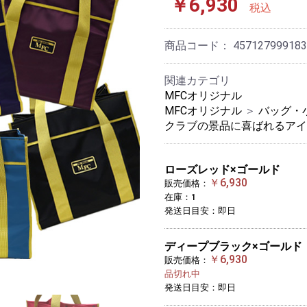
￥6,930
税込
商品コード：
457127999183
関連カテゴリ
MFCオリジナル
MFCオリジナル
＞
バッグ・
クラブの景品に喜ばれるアイ
ローズレッド×ゴールド
￥6,930
販売価格：
在庫：1
発送日目安：即日
ディープブラック×ゴールド
￥6,930
販売価格：
品切れ中
発送日目安：即日