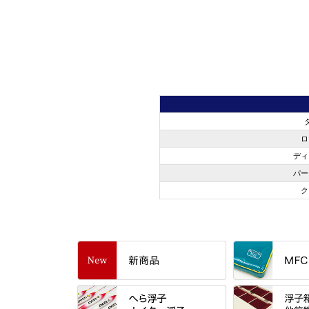
ロ
ディ
パー
ク
すべて