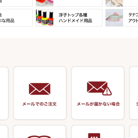
」シリーズ・エン
「至高」シリーズ
シマノ
ーズ
すべて
すべて
万力付お膳
ダイワ
ＳＰＷシリーズ
東レ・ラーヂ
ウキ止めストッ
クワセ皿・コブ皿・角皿
がまかつ
ブ
すべて
すべて
ダイルシリーズ
サンライン ・ ダン
浮子筒・浮子箱・ハリス箱・玉ノ
サクラ・NISSI
ウキゴム 遊動
ケース
浮子用素材
タナゴ釣用品
エードシリーズ
柄スタンド
筒
ラインシステム
光竹作 カーボ
松葉仕掛用
ート
手作り用アイテム
焚火・キャンプ
ース・ワッペン
小物箱・うどん箱・うどん皿
鬼掛・MARUTO
匠絆・かちどき
スイベル関連・
キャリーカート
塗料・その他
アウトドア用品
ート・スカート・
ハサミケース
千望・千尋・悠
がまかつ
オモリ類
塗料用 筆
カウンター
竹 竿掛・玉柄
系
OWNER
オモリストッパ
ケーラー
装飾品
針外し・糸ほどき
竿掛セット・玉
VARIVAS・ルック＆ダクロン
ズ・アクセサリー
底取りアイテム
・グローブ
アクセサリー
関連アイテム
仕掛け巻き等
ハサミ
針外し