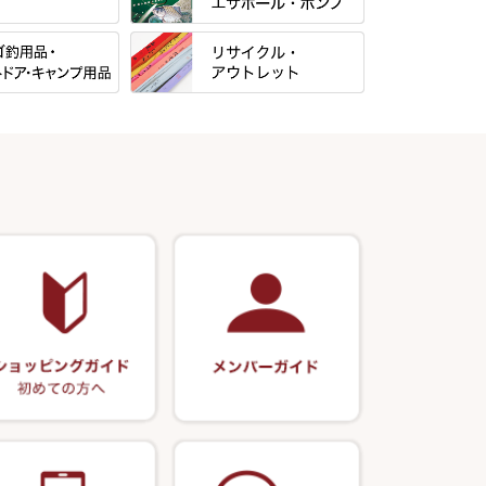
当店オリジナル「勝俊」作
すべて
光竹 製品
パー・糸・チュー
マルキュー 麩系
松村作（万力）
すべて
マルキュー その他
N・合成竿・他
松村作（先受・その他）
式
リサイクル カーボン竿
Gうどん本舗
ン竿掛・玉ノ柄
万久作
用品
リサイクル 竹竿（～19,999円）
野本うどん・その他
・旋（めぐる）・
岐山 製品
クッションゴム
・その他
リサイクル 竹竿（20,000円～）
月・その他
Ｋブランド
逍遥（しょうよう）
リサイクル 竹竿（深山）
エサボール・計量カップ等
正志作
ー・軸
リサイクル 浮子
ノ柄セット
ポンプ絞り器・ポンプ類
伊吹作（針外し）
リサイクル へら用品
うどん関連用品
万力（高級品）
リサイクル 玉網・玉置・フラシ
万力（その他）
リサイクル 浮子箱・浮子筒・ハ
リス箱
玉網（高級品）