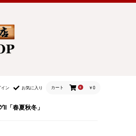
カート
￥0
グイン
お気に入り
0
グⅡ「春夏秋冬」