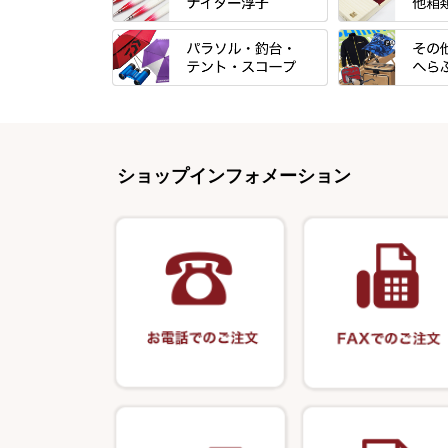
「雅（みやび）
トＰＬＵＳシリ
すべて
すべて
エントラント・
忠相・一志
金鯱 シリーズ
すべて
すべて
スモールクロコ
昴 ・TOMO
浮子箱
パラソル
バック＆ロッド
エクセーヌ・ス
りきや ・ 大祐
浮子立て・浮子
ショップインフォメーション
テント
クッション・シ
バッグ・小物ケ
心也・士天・狂鬼
ハリスケース
スコープ＆MFC金物類
スノコ・イス・
クッション・シ
伊吹 ・ SATTO
仕掛箱・小物箱
エプロン
釣台 GINKAKUシリーズ
藻刈り・フラシ
KEN∑HI【ケンシ】
ハリスメジャー
保護ケース
釣台 EXTRA（エクストラ）シリ
カウンター・ス
輝・阿修羅
ーズ
アクリルシリー
衣類・スカート
至道 ・ さみだれ
釣台 王座シリーズ
キャップ
クルージャン・超絶シリーズ
釣台 釣宝・その他
偏光サングラス
希粋・mighty（マイティー）