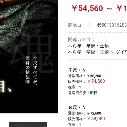
￥54,560 ～ ￥1
商品コード：
455013316283
関連カテゴリ
へら竿・竿掛・玉柄
へら竿・竿掛・玉柄
＞
ダイ
７尺・Ｎ
通常価格：￥68,200
￥54,560
販売価格：
在庫：1
発送日目安：即日
８尺・Ｎ
通常価格：￥72,600
￥58,080
販売価格：
在庫：1