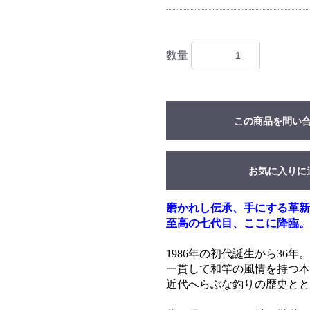
数量
この商品を問い
お気に入りに
磨かれし伝承、手にする革新
至高の七代目、ここに降臨。
1986年の初代誕生から36年。
一貫して和竿の風情を持つ本
近代へらぶな釣りの歴史とと