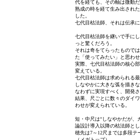
代を経ても、その軸は微動だ
熟成の時を経て生み出された
した。
七代目枯法師、それは伝承に
七代目枯法師を継いで手にし
っと驚くだろう。
それは奇をてらったものでは
た「使ってみたい」と思わせ
実際、七代目枯法師の核心部
変えている。
七代目枯法師は求められる最
しなやかに大きな弧を描きな
なわずに実現すべく、開発さ
結果、尺ごとに数々のダイワ
わせが変えられている。
短・中尺は“しなやかだが、
論設計導入以降の枯法師とし
穂先は7～12尺までは多段
（メガトップ）、