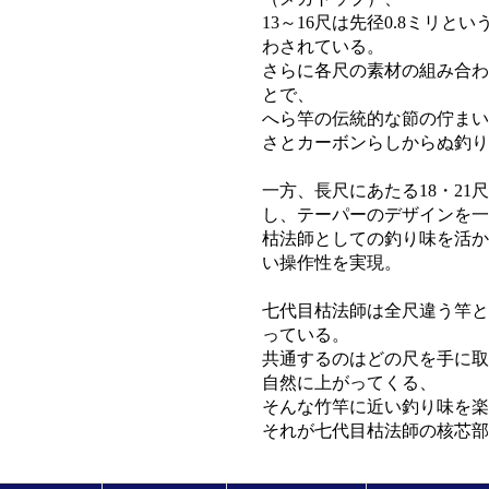
13～16尺は先径0.8ミリ
わされている。
さらに各尺の素材の組み合わ
とで、
へら竿の伝統的な節の佇まい
さとカーボンらしからぬ釣り
一方、長尺にあたる18・2
し、テーパーのデザインを一
枯法師としての釣り味を活か
い操作性を実現。
七代目枯法師は全尺違う竿と
っている。
共通するのはどの尺を手に取
自然に上がってくる、
そんな竹竿に近い釣り味を楽
それが七代目枯法師の核芯部