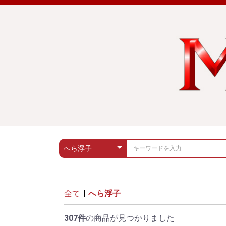
全て
|
へら浮子
307件
の商品が見つかりました