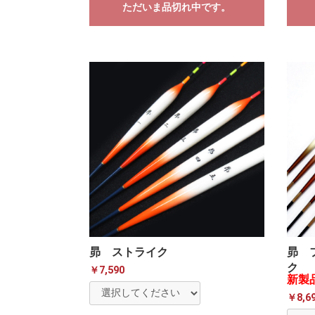
ただいま品切れ中です。
昴 ストライク
昴 
ク
￥7,590
新製
￥8,6