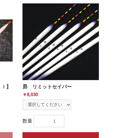
ａｉ】
昴 リミットセイバー
￥8,030
数量