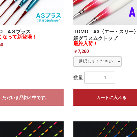
MO A３プラス
TOMO A3〈エー・スリー〉
くなって新登場！
細グラスムクトップ
最終入荷！
60
￥7,260
数量
ただいま品切れ中です。
カートに入れる