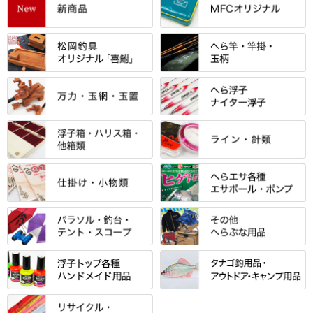
すべて
「雅（みやび）」シリーズ・エ
ントＰＬＵＳシリーズ
すべて
すべて
エントラント・ＳＰＷシリーズ
「至高」シリーズ
シマノ
すべて
すべて
スモールクロコダイルシリーズ
万力付お膳
ダイワ
当店オリジナル「勝俊」作
忠相・一志
エクセーヌ・スエードシリーズ
クワセ皿・コブ皿・角皿
がまかつ
すべて
すべて
光竹 製品
昴 ・TOMO
バッグ・小物ケース・ワッペン
浮子筒・浮子箱・ハリス箱・玉
サクラ・NISSIN・合成竿・他
金鯱 シリーズ
東レ・ラーヂ
ノ柄スタンド
松村作（万力）
りきや ・ 大祐
クッション・シート・スカー
すべて
すべて
光竹作 カーボン竿掛・玉ノ柄
浮子箱
サンライン ・ ダン
ト・エプロン
小物箱・うどん箱・うどん皿
松村作（先受・その他）
心也・士天・狂鬼
ウキ止めストッパー・糸・チュ
マルキュー 麩系
匠絆・かちどき・旋（めぐ
浮子立て・浮子筒
ラインシステム
保護ケース
ーブ
ハサミケース
る）・千望・千尋・悠月・その
すべて
すべて
万久作
伊吹 ・ SATTO
マルキュー その他
他
ハリスケース
鬼掛・MARUTO
アクリルシリーズ・アクセサリ
ウキゴム 遊動式
カウンター
パラソル
バック＆ロッドケース
岐山 製品
KEN∑HI【ケンシ】
ー
Gうどん本舗
竹 竿掛・玉柄
すべて
すべて
仕掛箱・小物箱
がまかつ
松葉仕掛用