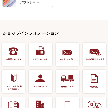
針外し・糸ほどき
テント
クッション・シート
逍遥（しょうよう）
輝・阿修羅
野本うどん・その他
竿掛セット・玉ノ柄セット
浮子用素材
タナゴ釣用品
ハリスメジャー系
OWNER
スイベル関連・クッションゴム
スコープ＆MFC金物類
スノコ・イス・キャリーカート
正志作
至道 ・ さみだれ
すべて
Ｋブランド
アクセサリー
手作り用アイテム
焚火・キャンプ用品
VARIVAS・ルック＆ダクロン
オモリ類
釣台 GINKAKUシリーズ
藻刈り・フラシ
伊吹作（針外し）
クルージャン・超絶シリーズ
リサイクル カーボン竿
エサボール・計量カップ等
塗料・その他
アウトドア用品・その他
関連アイテム
オモリストッパー・軸
釣台 EXTRA（エクストラ）シ
カウンター・スケーラー
万力（高級品）
希粋・mighty（マイティー）
リサイクル 竹竿（～19,999円）
ポンプ絞り器・ポンプ類
ショップインフォメーション
リーズ
塗料用 筆
底取りアイテム
衣類・スカート・グローブ
万力（その他）
ナイター浮子・その他
リサイクル 竹竿（20,000円～）
うどん関連用品
釣台 王座シリーズ
装飾品
仕掛け巻き等
キャップ
玉網（高級品）
リサイクル 竹竿（深山）
釣台 釣宝・その他
ハサミ
偏光サングラス
玉網 (その他)
リサイクル 浮子
針外し
小物ケース・保護ケース
替網・仕付糸
リサイクル へら用品
おもしろアイデア商品
玉置（高級品）
リサイクル 玉網・玉置・フラ
シ
シール・ステッカー類
玉置（その他）
リサイクル 浮子箱・浮子筒・
書籍＆DVD
万力付お膳・うどん皿
ハリス箱
防寒コーナー
先受・メスネジ・その他
アウトレット商品