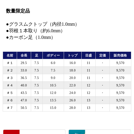
数量限定品
●グラスムクトップ（内径1.0mm）
●羽根１本取り（約6.0mm）
●カーボン足（1.0mm）
名前
全長
足
ボディー
トップ
目盛
定価
販売価格
＃１
29.5
7.5
6.0
16.0
11
・
9,570
＃２
33.0
7.5
7.5
18.0
11
・
9,570
＃３
36.5
7.5
9.0
20.0
11
・
9,570
＃４
40.0
7.5
10.5
22.0
12
・
9,570
＃５
43.5
7.5
12.0
24.0
12
・
9,570
＃６
47.0
7.5
13.5
26.0
13
・
9,570
＃７
50.5
7.5
15.0
28.0
13
・
9,570