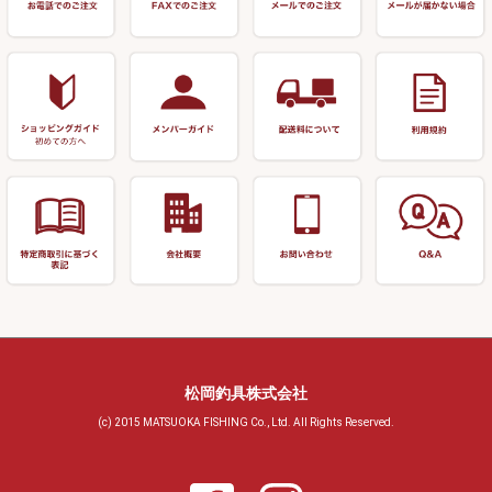
リサイクル 浮子
針外し
小物ケース・保護ケース
替網・仕付糸
リサイクル へら用品
おもしろアイデア商品
玉置（高級品）
リサイクル 玉網・玉置・フラ
シ
シール・ステッカー類
玉置（その他）
リサイクル 浮子箱・浮子筒・
書籍＆DVD
万力付お膳・うどん皿
ハリス箱
防寒コーナー
先受・メスネジ・その他
アウトレット商品
松岡釣具株式会社
(c) 2015 MATSUOKA FISHING Co., Ltd. All Rights Reserved.