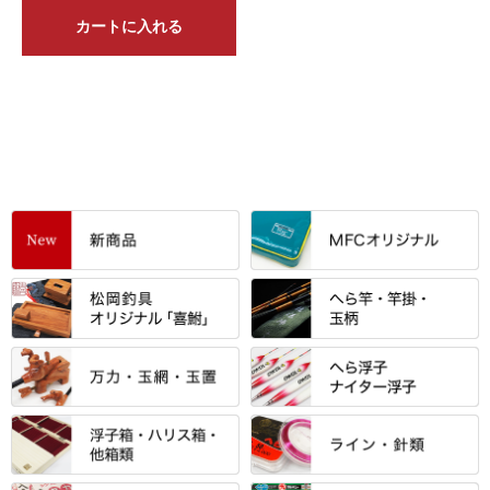
カートに入れる
すべて
「雅（みやび）」シリーズ・エ
ントＰＬＵＳシリーズ
すべて
すべて
エントラント・ＳＰＷシリーズ
「至高」シリーズ
シマノ
すべて
すべて
スモールクロコダイルシリーズ
万力付お膳
ダイワ
当店オリジナル「勝俊」作
忠相・一志
エクセーヌ・スエードシリーズ
クワセ皿・コブ皿・角皿
がまかつ