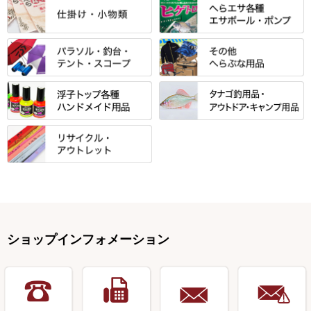
すべて
すべて
光竹 製品
昴 ・TOMO
バッグ・小物ケース・ワッペン
浮子筒・浮子箱・ハリス箱・玉
サクラ・NISSIN・合成竿・他
金鯱 シリーズ
東レ・ラーヂ
ノ柄スタンド
松村作（万力）
りきや ・ 大祐
クッション・シート・スカー
すべて
すべて
光竹作 カーボン竿掛・玉ノ柄
浮子箱
サンライン ・ ダン
ト・エプロン
小物箱・うどん箱・うどん皿
松村作（先受・その他）
心也・士天・狂鬼
ウキ止めストッパー・糸・チュ
マルキュー 麩系
匠絆・かちどき・旋（めぐ
浮子立て・浮子筒
ラインシステム
保護ケース
ーブ
ハサミケース
る）・千望・千尋・悠月・その
すべて
すべて
万久作
伊吹 ・ SATTO
マルキュー その他
他
ハリスケース
鬼掛・MARUTO
アクリルシリーズ・アクセサリ
ウキゴム 遊動式
カウンター
パラソル
バック＆ロッドケース
岐山 製品
KEN∑HI【ケンシ】
ー
Gうどん本舗
竹 竿掛・玉柄
すべて
すべて
仕掛箱・小物箱
がまかつ
松葉仕掛用
針外し・糸ほどき
テント
クッション・シート
逍遥（しょうよう）
輝・阿修羅
野本うどん・その他
竿掛セット・玉ノ柄セット
浮子用素材
タナゴ釣用品
ハリスメジャー系
OWNER
スイベル関連・クッションゴム
スコープ＆MFC金物類
スノコ・イス・キャリーカート
正志作
至道 ・ さみだれ
すべて
Ｋブランド
アクセサリー
手作り用アイテム
焚火・キャンプ用品
VARIVAS・ルック＆ダクロン
オモリ類
釣台 GINKAKUシリーズ
藻刈り・フラシ
伊吹作（針外し）
クルージャン・超絶シリーズ
リサイクル カーボン竿
エサボール・計量カップ等
塗料・その他
アウトドア用品・その他
関連アイテム
オモリストッパー・軸
釣台 EXTRA（エクストラ）シ
カウンター・スケーラー
万力（高級品）
希粋・mighty（マイティー）
リサイクル 竹竿（～19,999円）
ポンプ絞り器・ポンプ類
ショップインフォメーション
リーズ
塗料用 筆
底取りアイテム
衣類・スカート・グローブ
万力（その他）
ナイター浮子・その他
リサイクル 竹竿（20,000円～）
うどん関連用品
釣台 王座シリーズ
装飾品
仕掛け巻き等
キャップ
玉網（高級品）
リサイクル 竹竿（深山）
釣台 釣宝・その他
ハサミ
偏光サングラス
玉網 (その他)