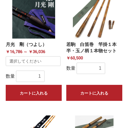
月光 剛（つよし）
若駒 白笛巻 竿掛１本
半・玉ノ柄１本物セット
￥16,786 ～ ￥36,036
￥60,500
数量
数量
カートに入れる
カートに入れる