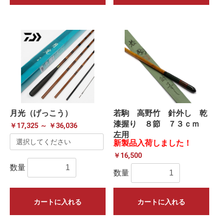
月光（げっこう）
若駒 高野竹 針外し 乾
漆握り ８節 ７３ｃｍ
￥17,325 ～ ￥36,036
左用
新製品入荷しました！
￥16,500
数量
数量
カートに入れる
カートに入れる