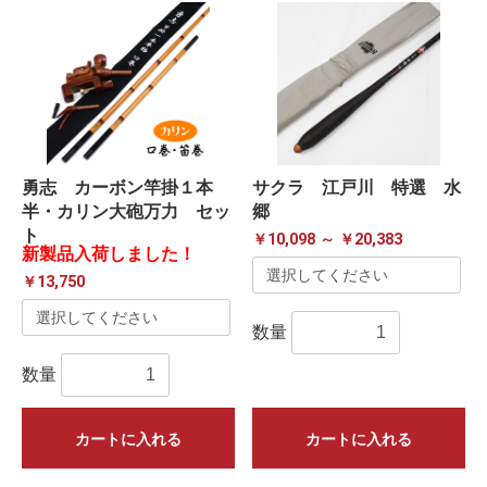
勇志 カーボン竿掛１本
サクラ 江戸川 特選 水
半・カリン大砲万力 セッ
郷
ト
￥10,098 ～ ￥20,383
新製品入荷しました！
￥13,750
数量
数量
カートに入れる
カートに入れる