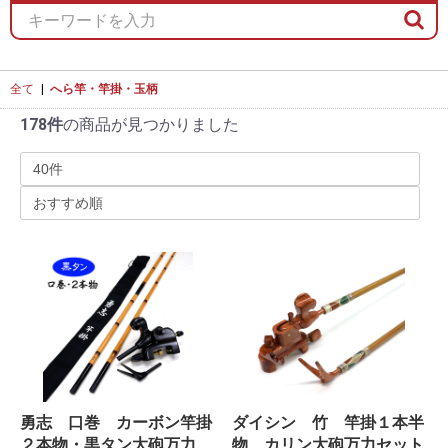
全て
|
へら竿・竿掛・玉柄
178件
の商品が見つかりました
勇志 口巻 カーボン竿掛
ダイシン 竹 竿掛１本半
２本物・黒タン大砲万力
物 カリン大砲万力セット