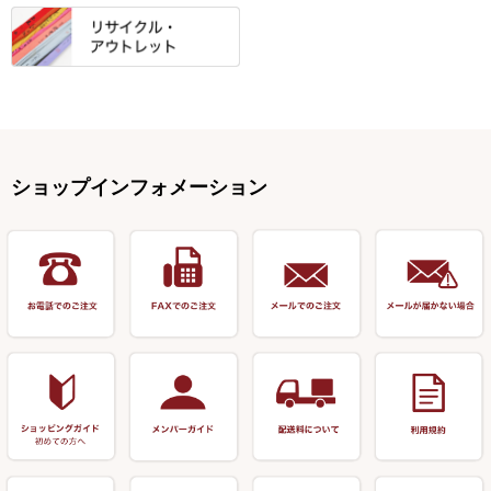
岐山 製品
KEN∑HI【ケンシ】
ー
Gうどん本舗
竹 竿掛・玉柄
すべて
すべて
仕掛箱・小物箱
がまかつ
松葉仕掛用
針外し・糸ほどき
テント
クッション・シート
逍遥（しょうよう）
輝・阿修羅
野本うどん・その他
竿掛セット・玉ノ柄セット
浮子用素材
タナゴ釣用品
ハリスメジャー系
OWNER
スイベル関連・クッションゴム
スコープ＆MFC金物類
スノコ・イス・キャリーカート
正志作
至道 ・ さみだれ
すべて
Ｋブランド
アクセサリー
手作り用アイテム
焚火・キャンプ用品
VARIVAS・ルック＆ダクロン
オモリ類
釣台 GINKAKUシリーズ
藻刈り・フラシ
伊吹作（針外し）
クルージャン・超絶シリーズ
リサイクル カーボン竿
エサボール・計量カップ等
塗料・その他
アウトドア用品・その他
関連アイテム
オモリストッパー・軸
釣台 EXTRA（エクストラ）シ
カウンター・スケーラー
万力（高級品）
希粋・mighty（マイティー）
リサイクル 竹竿（～19,999円）
ポンプ絞り器・ポンプ類
ショップインフォメーション
リーズ
塗料用 筆
底取りアイテム
衣類・スカート・グローブ
万力（その他）
ナイター浮子・その他
リサイクル 竹竿（20,000円～）
うどん関連用品
釣台 王座シリーズ
装飾品
仕掛け巻き等
キャップ
玉網（高級品）
リサイクル 竹竿（深山）
釣台 釣宝・その他
ハサミ
偏光サングラス
玉網 (その他)
リサイクル 浮子
針外し
小物ケース・保護ケース
替網・仕付糸
リサイクル へら用品
おもしろアイデア商品
玉置（高級品）
リサイクル 玉網・玉置・フラ
シ
シール・ステッカー類
玉置（その他）
リサイクル 浮子箱・浮子筒・
書籍＆DVD
万力付お膳・うどん皿
ハリス箱