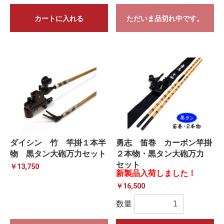
カートに入れる
ただいま品切れ中です。
ダイシン 竹 竿掛１本半
勇志 笛巻 カーボン竿掛
物 黒タン大砲万力セット
２本物・黒タン大砲万力
セット
￥13,750
新製品入荷しました！
￥16,500
数量