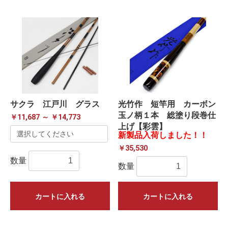
サクラ 江戸川 グラス
光竹作 短竿用 カーボン
玉ノ柄１本 総塗り段巻仕
￥11,687 ～ ￥14,773
上げ【彩雲】
新製品入荷しました！！
￥35,530
数量
数量
カートに入れる
カートに入れる