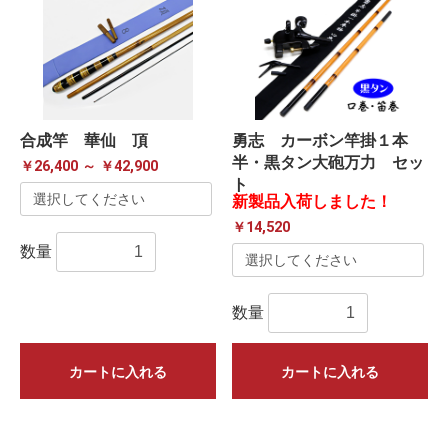
合成竿 華仙 頂
勇志 カーボン竿掛１本
半・黒タン大砲万力 セッ
￥26,400 ～ ￥42,900
ト
新製品入荷しました！
￥14,520
数量
数量
カートに入れる
カートに入れる