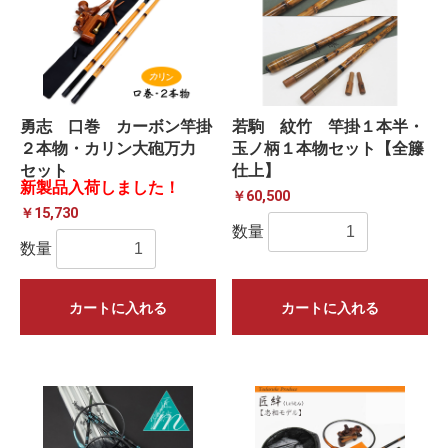
勇志 口巻 カーボン竿掛
若駒 紋竹 竿掛１本半・
２本物・カリン大砲万力
玉ノ柄１本物セット【全籐
セット
仕上】
新製品入荷しました！
￥60,500
￥15,730
数量
数量
カートに入れる
カートに入れる