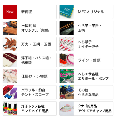
すべて
「雅（みやび）」シリーズ・エ
ントＰＬＵＳシリーズ
すべて
すべて
エントラント・ＳＰＷシリーズ
「至高」シリーズ
シマノ
すべて
すべて
スモールクロコダイルシリーズ
万力付お膳
ダイワ
当店オリジナル「勝俊」作
忠相・一志
エクセーヌ・スエードシリーズ
クワセ皿・コブ皿・角皿
がまかつ
すべて
すべて
光竹 製品
昴 ・TOMO
バッグ・小物ケース・ワッペン
浮子筒・浮子箱・ハリス箱・玉
サクラ・NISSIN・合成竿・他
金鯱 シリーズ
東レ・ラーヂ
ノ柄スタンド
松村作（万力）
りきや ・ 大祐
クッション・シート・スカー
すべて
すべて
光竹作 カーボン竿掛・玉ノ柄
浮子箱
サンライン ・ ダン
ト・エプロン
小物箱・うどん箱・うどん皿
松村作（先受・その他）
心也・士天・狂鬼
ウキ止めストッパー・糸・チュ
マルキュー 麩系
匠絆・かちどき・旋（めぐ
浮子立て・浮子筒
ラインシステム
保護ケース
ーブ
ハサミケース
る）・千望・千尋・悠月・その
すべて
すべて
万久作
伊吹 ・ SATTO
マルキュー その他
他
ハリスケース
鬼掛・MARUTO
アクリルシリーズ・アクセサリ
ウキゴム 遊動式
カウンター
パラソル
バック＆ロッドケース