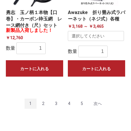
勇志 玉ノ柄１本物【口
Awazuke 折り畳み式ラバ
巻】・カーボン枠玉網 レ
ーネット（ネジ式）各種
ース網付き（尺）セット
￥3,168 ～ ￥3,465
新製品入荷しました！
￥12,760
数量
数量
カートに入れる
カートに入れる
1
2
3
4
5
次へ