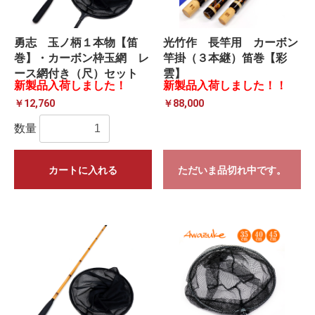
勇志 玉ノ柄１本物【笛
光竹作 長竿用 カーボン
巻】・カーボン枠玉網 レ
竿掛（３本継）笛巻【彩
ース網付き（尺）セット
雲】
新製品入荷しました！
新製品入荷しました！！
￥12,760
￥88,000
数量
カートに入れる
ただいま品切れ中です。