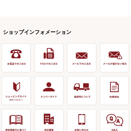
ハリスメジャー系
OWNER
スイベル関連・クッションゴム
スコープ＆MFC金物類
スノコ・イス・キャリーカート
正志作
至道 ・ さみだれ
すべて
Ｋブランド
アクセサリー
手作り用アイテム
焚火・キャンプ用品
VARIVAS・ルック＆ダクロン
オモリ類
釣台 GINKAKUシリーズ
藻刈り・フラシ
伊吹作（針外し）
クルージャン・超絶シリーズ
リサイクル カーボン竿
エサボール・計量カップ等
塗料・その他
アウトドア用品・その他
関連アイテム
オモリストッパー・軸
釣台 EXTRA（エクストラ）シ
カウンター・スケーラー
万力（高級品）
希粋・mighty（マイティー）
リサイクル 竹竿（～19,999円）
ポンプ絞り器・ポンプ類
ショップインフォメーション
リーズ
塗料用 筆
底取りアイテム
衣類・スカート・グローブ
万力（その他）
ナイター浮子・その他
リサイクル 竹竿（20,000円～）
うどん関連用品
釣台 王座シリーズ
装飾品
仕掛け巻き等
キャップ
玉網（高級品）
リサイクル 竹竿（深山）
釣台 釣宝・その他
ハサミ
偏光サングラス
玉網 (その他)
リサイクル 浮子
針外し
小物ケース・保護ケース
替網・仕付糸
リサイクル へら用品
おもしろアイデア商品
玉置（高級品）
リサイクル 玉網・玉置・フラ
シ
シール・ステッカー類
玉置（その他）
リサイクル 浮子箱・浮子筒・
書籍＆DVD
万力付お膳・うどん皿
ハリス箱
防寒コーナー
先受・メスネジ・その他
アウトレット商品