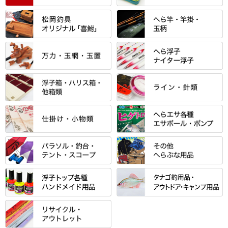
すべて
「雅（みやび）」シリーズ・エ
ントＰＬＵＳシリーズ
すべて
すべて
エントラント・ＳＰＷシリーズ
「至高」シリーズ
シマノ
すべて
すべて
スモールクロコダイルシリーズ
万力付お膳
ダイワ
当店オリジナル「勝俊」作
忠相・一志
エクセーヌ・スエードシリーズ
クワセ皿・コブ皿・角皿
がまかつ
すべて
すべて
光竹 製品
昴 ・TOMO
バッグ・小物ケース・ワッペン
浮子筒・浮子箱・ハリス箱・玉
サクラ・NISSIN・合成竿・他
金鯱 シリーズ
東レ・ラーヂ
ノ柄スタンド
松村作（万力）
りきや ・ 大祐
クッション・シート・スカー
すべて
すべて
光竹作 カーボン竿掛・玉ノ柄
浮子箱
サンライン ・ ダン
ト・エプロン
小物箱・うどん箱・うどん皿
松村作（先受・その他）
心也・士天・狂鬼
ウキ止めストッパー・糸・チュ
マルキュー 麩系
匠絆・かちどき・旋（めぐ
浮子立て・浮子筒
ラインシステム
保護ケース
ーブ
ハサミケース
る）・千望・千尋・悠月・その
すべて
すべて
万久作
伊吹 ・ SATTO
マルキュー その他
他
ハリスケース
鬼掛・MARUTO
アクリルシリーズ・アクセサリ
ウキゴム 遊動式
カウンター
パラソル
バック＆ロッドケース
岐山 製品
KEN∑HI【ケンシ】
ー
Gうどん本舗
竹 竿掛・玉柄
すべて
すべて
仕掛箱・小物箱
がまかつ
松葉仕掛用
針外し・糸ほどき
テント
クッション・シート
逍遥（しょうよう）
輝・阿修羅
野本うどん・その他
竿掛セット・玉ノ柄セット
浮子用素材
タナゴ釣用品