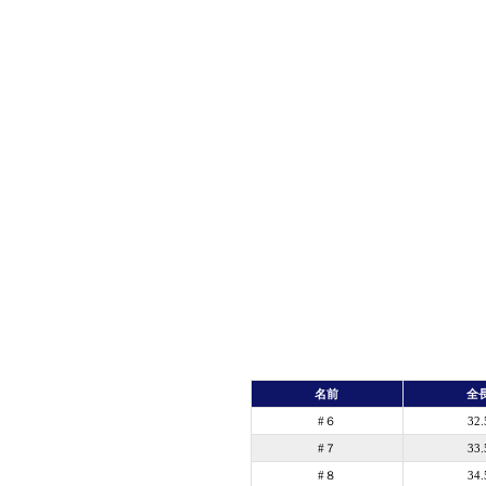
名前
全
#６
32.
#７
33.
#８
34.