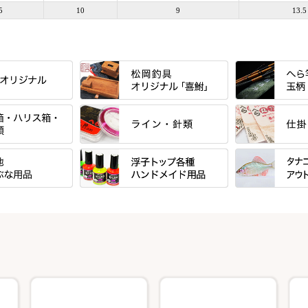
5
10
9
13.5
すべて
すべて
」シリーズ・エン
「至高」シリーズ
シマノ
ーズ
すべて
すべて
万力付お膳
ダイワ
ＳＰＷシリーズ
東レ・ラーヂ
ウキ止めストッ
クワセ皿・コブ皿・角皿
がまかつ
ブ
すべて
すべて
ダイルシリーズ
サンライン ・ ダン
浮子筒・浮子箱・ハリス箱・玉ノ
サクラ・NISSI
ウキゴム 遊動
ケース
浮子用素材
タナゴ釣用品
エードシリーズ
柄スタンド
筒
ラインシステム
光竹作 カーボ
松葉仕掛用
ート
手作り用アイテム
焚火・キャンプ
ース・ワッペン
小物箱・うどん箱・うどん皿
鬼掛・MARUTO
匠絆・かちどき
スイベル関連・
キャリーカート
塗料・その他
アウトドア用品
ート・スカート・
ハサミケース
千望・千尋・悠
がまかつ
オモリ類