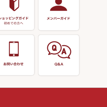
リサイクル 竹竿（深山）
エサボール・計量カップ等
正志作
ー・軸
リサイクル 浮子
ノ柄セット
ポンプ絞り器・ポンプ類
伊吹作（針外し）
リサイクル へら用品
うどん関連用品
万力（高級品）
リサイクル 玉網・玉置・フラシ
万力（その他）
リサイクル 浮子箱・浮子筒・ハ
リス箱
玉網（高級品）
アウトレット商品
玉網 (その他)
替網・仕付糸
玉置（高級品）
玉置（その他）
万力付お膳・うどん皿
先受・メスネジ・その他