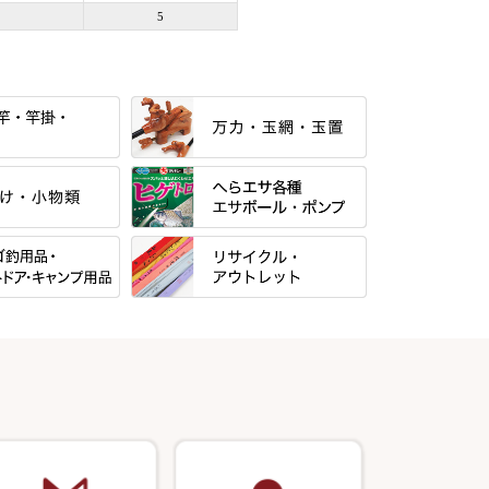
5
すべて
当店オリジナル「勝俊」作
すべて
光竹 製品
パー・糸・チュー
マルキュー 麩系
松村作（万力）
すべて
マルキュー その他
N・合成竿・他
松村作（先受・その他）
式
リサイクル カーボン竿
Gうどん本舗
ン竿掛・玉ノ柄
万久作
用品
リサイクル 竹竿（～19,999円）
野本うどん・その他
・旋（めぐる）・
岐山 製品
クッションゴム
・その他
リサイクル 竹竿（20,000円～）
月・その他
Ｋブランド
逍遥（しょうよう）