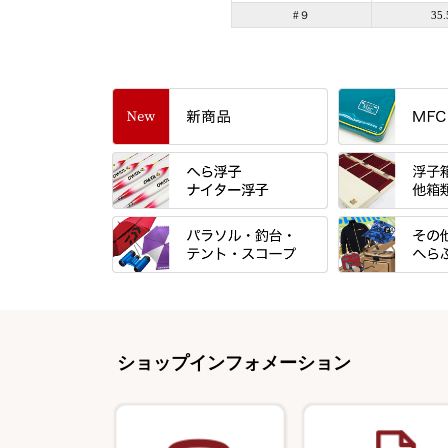
#９
35.
すべて
「雅（みやび）
トＰＬＵＳシリ
すべて
すべて
エントラント・
忠相・一志
金鯱 シリーズ
すべて
すべて
スモールクロコ
昴 ・TOMO
浮子箱
パラソル
バック＆ロッド
エクセーヌ・ス
りきや ・ 大祐
浮子立て・浮子
ショップインフォメーション
テント
クッション・シ
バッグ・小物ケ
心也・士天・狂鬼
ハリスケース
スコープ＆MFC金物類
スノコ・イス・
クッション・シ
伊吹 ・ SATTO
仕掛箱・小物箱
エプロン