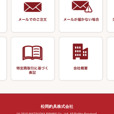
塗料用 筆
カウンター
竹 竿掛・玉柄
系
OWNER
オモリストッパ
ケーラー
装飾品
針外し・糸ほどき
竿掛セット・玉
VARIVAS・ルック＆ダクロン
ズ・アクセサリー
底取りアイテム
・グローブ
アクセサリー
関連アイテム
仕掛け巻き等
ハサミ
針外し
護ケース
ア商品
カー類
松岡釣具株式会社