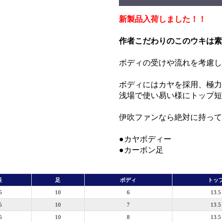
新製品入荷しました！！
作者こだわりのこのウキは
ボディの受けや流れを考慮
ボディにはカヤを採用、極力
浅場で使い易い様にトップ短
伊吹ファンなら絶対に持って
●カヤボディー
●カーボン足
長
足
ボディ
トッ
5
10
6
13.5
5
10
7
13.5
5
10
8
13.5