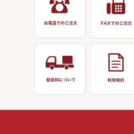
釣台 GINKAKUシリーズ
藻刈り・フラシ
KEN∑HI【ケンシ】
ハリスメジャー
保護ケース
釣台 EXTRA（エクストラ）シリ
カウンター・ス
輝・阿修羅
ーズ
アクリルシリー
衣類・スカート
至道 ・ さみだれ
釣台 王座シリーズ
キャップ
クルージャン・超絶シリーズ
釣台 釣宝・その他
偏光サングラス
希粋・mighty（マイティー）
小物ケース・保
ナイター浮子・その他
おもしろアイデ
シール・ステッ
書籍＆DVD
防寒コーナー