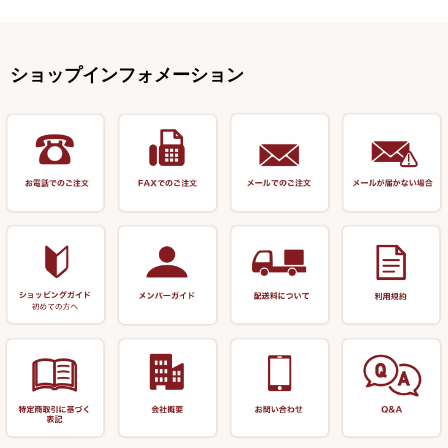
手作り用アイテム
焚火・キャンプ用品
VARIVAS・ルック＆ダクロン
オモリ類
釣台 GINKAKUシリーズ
藻刈り・フラシ
伊吹作（針外し）
クルージャン・超絶シリーズ
リサイクル カーボン竿
エサボール・計量カップ等
塗料・その他
アウトドア用品・その他
関連アイテム
オモリストッパー・軸
釣台 EXTRA（エクストラ）シ
カウンター・スケーラー
万力（高級品）
希粋・mighty（マイティー）
リサイクル 竹竿（～19,999円）
ポンプ絞り器・ポンプ類
ショップインフォメーション
リーズ
塗料用 筆
底取りアイテム
衣類・スカート・グローブ
万力（その他）
ナイター浮子・その他
リサイクル 竹竿（20,000円～）
うどん関連用品
釣台 王座シリーズ
装飾品
仕掛け巻き等
キャップ
玉網（高級品）
リサイクル 竹竿（深山）
釣台 釣宝・その他
ハサミ
偏光サングラス
玉網 (その他)
リサイクル 浮子
針外し
小物ケース・保護ケース
替網・仕付糸
リサイクル へら用品
おもしろアイデア商品
玉置（高級品）
リサイクル 玉網・玉置・フラ
シ
シール・ステッカー類
玉置（その他）
リサイクル 浮子箱・浮子筒・
書籍＆DVD
万力付お膳・うどん皿
ハリス箱
防寒コーナー
先受・メスネジ・その他
アウトレット商品