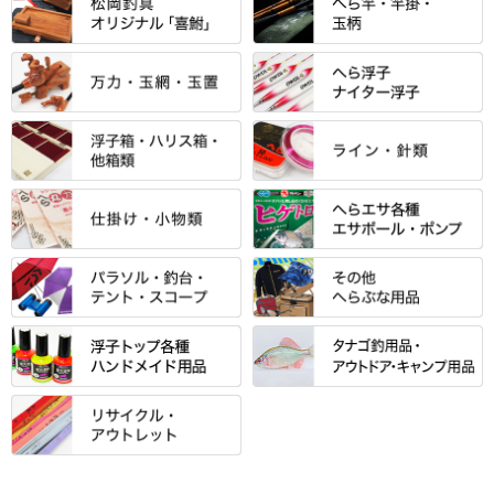
すべて
「雅（みやび）」シリーズ・エ
ントＰＬＵＳシリーズ
すべて
すべて
エントラント・ＳＰＷシリーズ
「至高」シリーズ
シマノ
すべて
すべて
スモールクロコダイルシリーズ
万力付お膳
ダイワ
当店オリジナル「勝俊」作
忠相・一志
エクセーヌ・スエードシリーズ
クワセ皿・コブ皿・角皿
がまかつ
すべて
すべて
光竹 製品
昴 ・TOMO
バッグ・小物ケース・ワッペン
浮子筒・浮子箱・ハリス箱・玉
サクラ・NISSIN・合成竿・他
金鯱 シリーズ
東レ・ラーヂ
ノ柄スタンド
松村作（万力）
りきや ・ 大祐
クッション・シート・スカー
すべて
すべて
光竹作 カーボン竿掛・玉ノ柄
浮子箱
サンライン ・ ダン
ト・エプロン
小物箱・うどん箱・うどん皿
松村作（先受・その他）
心也・士天・狂鬼
ウキ止めストッパー・糸・チュ
マルキュー 麩系
匠絆・かちどき・旋（めぐ
浮子立て・浮子筒
ラインシステム
保護ケース
ーブ
ハサミケース
る）・千望・千尋・悠月・その
すべて
すべて
万久作
伊吹 ・ SATTO
マルキュー その他
他
ハリスケース
鬼掛・MARUTO
アクリルシリーズ・アクセサリ
ウキゴム 遊動式
カウンター
パラソル
バック＆ロッドケース
岐山 製品
KEN∑HI【ケンシ】
ー
Gうどん本舗
竹 竿掛・玉柄
すべて
すべて
仕掛箱・小物箱
がまかつ
松葉仕掛用
針外し・糸ほどき
テント
クッション・シート
逍遥（しょうよう）
輝・阿修羅
野本うどん・その他
竿掛セット・玉ノ柄セット
浮子用素材
タナゴ釣用品
ハリスメジャー系
OWNER
スイベル関連・クッションゴム
スコープ＆MFC金物類
スノコ・イス・キャリーカート
正志作
至道 ・ さみだれ
すべて
Ｋブランド
アクセサリー