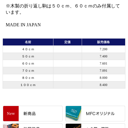
※木製の折り返し駒は５０ｃｍ、６０ｃｍのみ付属して
います。
MADE IN JAPAN
名前
定価
販売価格
４０ｃｍ
7.200
５０ｃｍ
7.400
６０ｃｍ
7.601
７０ｃｍ
7.091
８０ｃｍ
8.000
１００ｃｍ
8.400