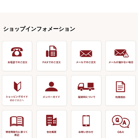
正志作
至道 ・ さみだれ
すべて
Ｋブランド
アクセサリー
手作り用アイテム
焚火・キャンプ用品
VARIVAS・ルック＆ダクロン
オモリ類
釣台 GINKAKUシリーズ
藻刈り・フラシ
伊吹作（針外し）
クルージャン・超絶シリーズ
リサイクル カーボン竿
エサボール・計量カップ等
塗料・その他
アウトドア用品・その他
関連アイテム
オモリストッパー・軸
釣台 EXTRA（エクストラ）シ
カウンター・スケーラー
万力（高級品）
希粋・mighty（マイティー）
リサイクル 竹竿（～19,999円）
ポンプ絞り器・ポンプ類
ショップインフォメーション
リーズ
塗料用 筆
底取りアイテム
衣類・スカート・グローブ
万力（その他）
ナイター浮子・その他
リサイクル 竹竿（20,000円～）
うどん関連用品
釣台 王座シリーズ
装飾品
仕掛け巻き等
キャップ
玉網（高級品）
リサイクル 竹竿（深山）
釣台 釣宝・その他
ハサミ
偏光サングラス
玉網 (その他)
リサイクル 浮子
針外し
小物ケース・保護ケース
替網・仕付糸
リサイクル へら用品
おもしろアイデア商品
玉置（高級品）
リサイクル 玉網・玉置・フラ
シ
シール・ステッカー類
玉置（その他）
リサイクル 浮子箱・浮子筒・
書籍＆DVD
万力付お膳・うどん皿
ハリス箱
防寒コーナー
先受・メスネジ・その他
アウトレット商品