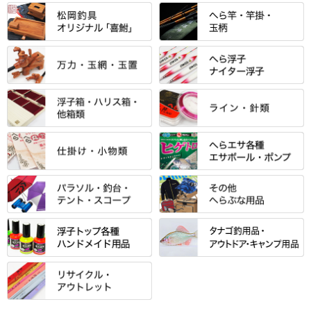
すべて
「雅（みやび）」シリーズ・エ
ントＰＬＵＳシリーズ
すべて
すべて
エントラント・ＳＰＷシリーズ
「至高」シリーズ
シマノ
すべて
すべて
スモールクロコダイルシリーズ
万力付お膳
ダイワ
当店オリジナル「勝俊」作
忠相・一志
エクセーヌ・スエードシリーズ
クワセ皿・コブ皿・角皿
がまかつ
すべて
すべて
光竹 製品
昴 ・TOMO
バッグ・小物ケース・ワッペン
浮子筒・浮子箱・ハリス箱・玉
サクラ・NISSIN・合成竿・他
金鯱 シリーズ
東レ・ラーヂ
ノ柄スタンド
松村作（万力）
りきや ・ 大祐
クッション・シート・スカー
すべて
すべて
光竹作 カーボン竿掛・玉ノ柄
浮子箱
サンライン ・ ダン
ト・エプロン
小物箱・うどん箱・うどん皿
松村作（先受・その他）
心也・士天・狂鬼
ウキ止めストッパー・糸・チュ
マルキュー 麩系
匠絆・かちどき・旋（めぐ
浮子立て・浮子筒
ラインシステム
保護ケース
ーブ
ハサミケース
る）・千望・千尋・悠月・その
すべて
すべて
万久作
伊吹 ・ SATTO
マルキュー その他
他
ハリスケース
鬼掛・MARUTO
アクリルシリーズ・アクセサリ
ウキゴム 遊動式
カウンター
パラソル
バック＆ロッドケース
岐山 製品
KEN∑HI【ケンシ】
ー
Gうどん本舗
竹 竿掛・玉柄
すべて
すべて
仕掛箱・小物箱
がまかつ
松葉仕掛用
針外し・糸ほどき
テント
クッション・シート
逍遥（しょうよう）
輝・阿修羅
野本うどん・その他
竿掛セット・玉ノ柄セット
浮子用素材
タナゴ釣用品
ハリスメジャー系
OWNER
スイベル関連・クッションゴム
スコープ＆MFC金物類
スノコ・イス・キャリーカート