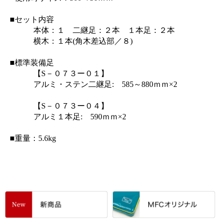
■セット内容
本体：１ 二継足：２本 １本足：２本
横木：１本(角木差込部／８)
■標準装備足
【S－０７３ー０１】
アルミ・ステン二継足: 585～880ｍｍ×2
【S－０７３ー０４】
アルミ１本足: 590ｍｍ×2
■重量：5.6kg