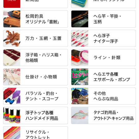
すべて
「雅（みやび）」シリーズ・エ
ントＰＬＵＳシリーズ
すべて
すべて
エントラント・ＳＰＷシリーズ
「至高」シリーズ
シマノ
すべて
すべて
スモールクロコダイルシリーズ
万力付お膳
ダイワ
当店オリジナル「勝俊」作
忠相・一志
エクセーヌ・スエードシリーズ
クワセ皿・コブ皿・角皿
がまかつ
すべて
すべて
光竹 製品
昴 ・TOMO
バッグ・小物ケース・ワッペン
浮子筒・浮子箱・ハリス箱・玉
サクラ・NISSIN・合成竿・他
金鯱 シリーズ
東レ・ラーヂ
ノ柄スタンド
松村作（万力）
りきや ・ 大祐
クッション・シート・スカー
すべて
すべて
光竹作 カーボン竿掛・玉ノ柄
浮子箱
サンライン ・ ダン
ト・エプロン
小物箱・うどん箱・うどん皿
松村作（先受・その他）
心也・士天・狂鬼
ウキ止めストッパー・糸・チュ
マルキュー 麩系
匠絆・かちどき・旋（めぐ
浮子立て・浮子筒
ラインシステム
保護ケース
ーブ
ハサミケース
る）・千望・千尋・悠月・その
すべて
すべて
万久作
伊吹 ・ SATTO
マルキュー その他
他
ハリスケース
鬼掛・MARUTO
アクリルシリーズ・アクセサリ
ウキゴム 遊動式
カウンター
パラソル
バック＆ロッドケース
岐山 製品
KEN∑HI【ケンシ】
ー
Gうどん本舗
竹 竿掛・玉柄
すべて
すべて
仕掛箱・小物箱
がまかつ
松葉仕掛用
針外し・糸ほどき
テント
クッション・シート
逍遥（しょうよう）
輝・阿修羅