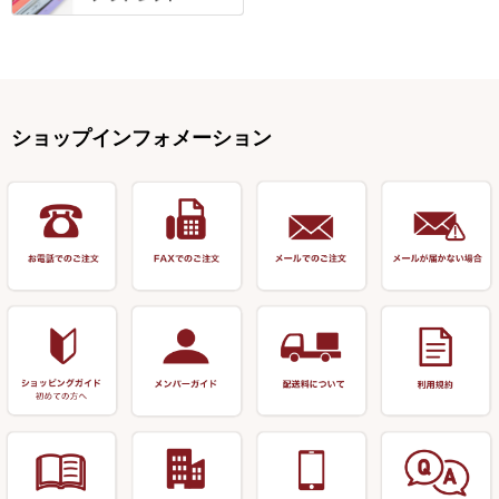
野本うどん・その他
竿掛セット・玉ノ柄セット
浮子用素材
タナゴ釣用品
ハリスメジャー系
OWNER
スイベル関連・クッションゴム
スコープ＆MFC金物類
スノコ・イス・キャリーカート
正志作
至道 ・ さみだれ
すべて
Ｋブランド
アクセサリー
手作り用アイテム
焚火・キャンプ用品
VARIVAS・ルック＆ダクロン
オモリ類
釣台 GINKAKUシリーズ
藻刈り・フラシ
伊吹作（針外し）
クルージャン・超絶シリーズ
リサイクル カーボン竿
エサボール・計量カップ等
塗料・その他
アウトドア用品・その他
関連アイテム
オモリストッパー・軸
釣台 EXTRA（エクストラ）シ
カウンター・スケーラー
万力（高級品）
希粋・mighty（マイティー）
リサイクル 竹竿（～19,999円）
ポンプ絞り器・ポンプ類
ショップインフォメーション
リーズ
塗料用 筆
底取りアイテム
衣類・スカート・グローブ
万力（その他）
ナイター浮子・その他
リサイクル 竹竿（20,000円～）
うどん関連用品
釣台 王座シリーズ
装飾品
仕掛け巻き等
キャップ
玉網（高級品）
リサイクル 竹竿（深山）
釣台 釣宝・その他
ハサミ
偏光サングラス
玉網 (その他)
リサイクル 浮子
針外し
小物ケース・保護ケース
替網・仕付糸
リサイクル へら用品
おもしろアイデア商品
玉置（高級品）
リサイクル 玉網・玉置・フラ
シ
シール・ステッカー類
玉置（その他）
リサイクル 浮子箱・浮子筒・
書籍＆DVD
万力付お膳・うどん皿
ハリス箱
防寒コーナー
先受・メスネジ・その他
アウトレット商品