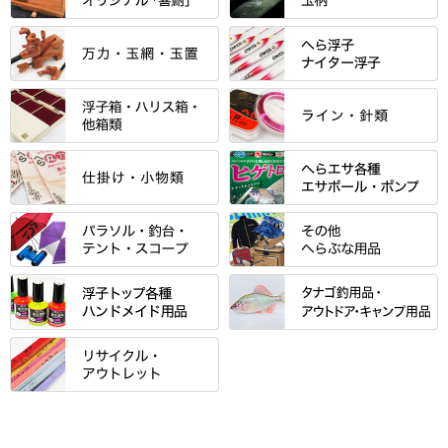
「雅（みやび）」シリーズ・エ
ントＰＬＵＳシリーズ
すべて
すべて
エントラント・ＳＰＷシリーズ
「至高」シリーズ
シマノ
すべて
すべて
スモールクロコダイルシリーズ
万力付お膳
ダイワ
当店オリジナル「勝俊」作
忠相・一志
エクセーヌ・スエードシリーズ
クワセ皿・コブ皿・角皿
がまかつ
すべて
すべて
光竹 製品
昴 ・TOMO
バッグ・小物ケース・ワッペン
浮子筒・浮子箱・ハリス箱・玉
サクラ・NISSIN・合成竿・他
金鯱 シリーズ
東レ・ラーヂ
ノ柄スタンド
松村作（万力）
りきや ・ 大祐
クッション・シート・スカー
すべて
すべて
光竹作 カーボン竿掛・玉ノ柄
浮子箱
サンライン ・ ダン
ト・エプロン
小物箱・うどん箱・うどん皿
松村作（先受・その他）
心也・士天・狂鬼
ウキ止めストッパー・糸・チュ
マルキュー 麩系
匠絆・かちどき・旋（めぐ
浮子立て・浮子筒
ラインシステム
保護ケース
ーブ
ハサミケース
る）・千望・千尋・悠月・その
すべて
すべて
万久作
伊吹 ・ SATTO
マルキュー その他
他
ハリスケース
鬼掛・MARUTO
アクリルシリーズ・アクセサリ
ウキゴム 遊動式
カウンター
パラソル
バック＆ロッドケース
岐山 製品
KEN∑HI【ケンシ】
ー
Gうどん本舗
竹 竿掛・玉柄
すべて
すべて
仕掛箱・小物箱
がまかつ
松葉仕掛用
針外し・糸ほどき
テント
クッション・シート
逍遥（しょうよう）
輝・阿修羅
野本うどん・その他
竿掛セット・玉ノ柄セット
浮子用素材
タナゴ釣用品
ハリスメジャー系
OWNER
スイベル関連・クッションゴム
スコープ＆MFC金物類
スノコ・イス・キャリーカート
正志作
至道 ・ さみだれ
すべて
Ｋブランド
アクセサリー
手作り用アイテム
焚火・キャンプ用品
VARIVAS・ルック＆ダクロン
オモリ類
釣台 GINKAKUシリーズ
藻刈り・フラシ
伊吹作（針外し）
クルージャン・超絶シリーズ