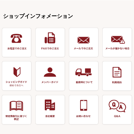
リサイクル カーボン竿
エサボール・計量カップ等
塗料・その他
アウトドア用品・その他
関連アイテム
オモリストッパー・軸
釣台 EXTRA（エクストラ）シ
カウンター・スケーラー
万力（高級品）
希粋・mighty（マイティー）
リサイクル 竹竿（～19,999円）
ポンプ絞り器・ポンプ類
ショップインフォメーション
リーズ
塗料用 筆
底取りアイテム
衣類・スカート・グローブ
万力（その他）
ナイター浮子・その他
リサイクル 竹竿（20,000円～）
うどん関連用品
釣台 王座シリーズ
装飾品
仕掛け巻き等
キャップ
玉網（高級品）
リサイクル 竹竿（深山）
釣台 釣宝・その他
ハサミ
偏光サングラス
玉網 (その他)
リサイクル 浮子
針外し
小物ケース・保護ケース
替網・仕付糸
リサイクル へら用品
おもしろアイデア商品
玉置（高級品）
リサイクル 玉網・玉置・フラ
シ
シール・ステッカー類
玉置（その他）
リサイクル 浮子箱・浮子筒・
書籍＆DVD
万力付お膳・うどん皿
ハリス箱
防寒コーナー
先受・メスネジ・その他
アウトレット商品